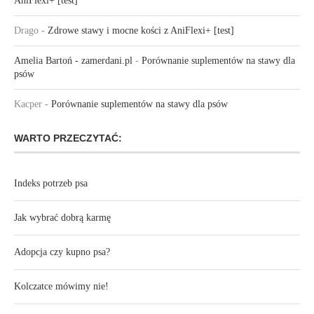
AniFlexi+ [test]
Drago
-
Zdrowe stawy i mocne kości z AniFlexi+ [test]
Amelia Bartoń - zamerdani.pl
-
Porównanie suplementów na stawy dla
psów
Kacper
-
Porównanie suplementów na stawy dla psów
WARTO PRZECZYTAĆ:
Indeks potrzeb psa
Jak wybrać dobrą karmę
Adopcja czy kupno psa?
Kolczatce mówimy nie!