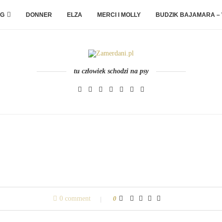
G
DONNER
ELZA
MERCI I MOLLY
BUDZIK BAJAMARA –
tu człowiek schodzi na psy
0 comment
0