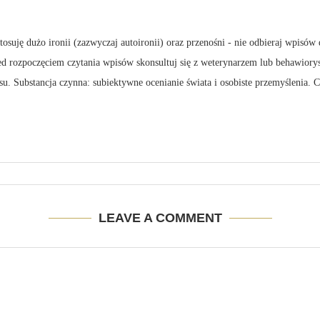
suję dużo ironii (zazwyczaj autoironii) oraz przenośni - nie odbieraj wpisów 
zed rozpoczęciem czytania wpisów skonsultuj się z weterynarzem lub behawiory
su. Substancja czynna: subiektywne ocenianie świata i osobiste przemyślenia.
LEAVE A COMMENT