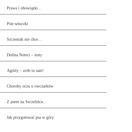
Prawa i obowiązki…
Psie sztuczki
Szczeniak nie chce…
Dolina Noteci – testy
Agility – zrób to sam!
Choroby oczu u owczarków
Z psem na Szczelińcu…
Jak przygotować psa w góry