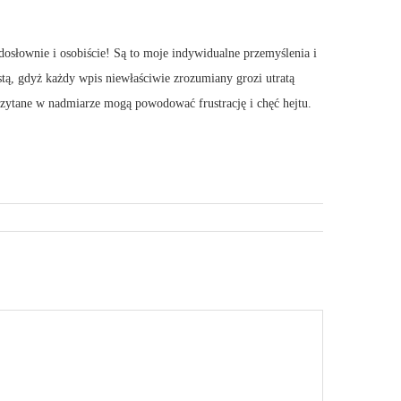
dosłownie i osobiście! Są to moje indywidualne przemyślenia i
stą, gdyż każdy wpis niewłaściwie zrozumiany grozi utratą
 Czytane w nadmiarze mogą powodować frustrację i chęć hejtu.