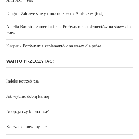
AniFlexi+ [test]
Drago
-
Zdrowe stawy i mocne kości z AniFlexi+ [test]
Amelia Bartoń - zamerdani.pl
-
Porównanie suplementów na stawy dla
psów
Kacper
-
Porównanie suplementów na stawy dla psów
WARTO PRZECZYTAĆ:
Indeks potrzeb psa
Jak wybrać dobrą karmę
Adopcja czy kupno psa?
Kolczatce mówimy nie!