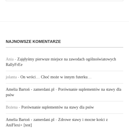
NAJNOWSZE KOMENTARZE
Ania
-
Zajęłyśmy pierwsze miejsce na zawodach ogólnoświatowych
RallyFrEe
jolanta
-
On wróci… Choć może w innym futerku…
Amelia Bartoń - zamerdani.pl
-
Porównanie suplementów na stawy dla
psów
Bożena
-
Porównanie suplementów na stawy dla psów
Amelia Bartoń - zamerdani.pl
-
Zdrowe stawy i mocne kości z
AniFlexi+ [test]