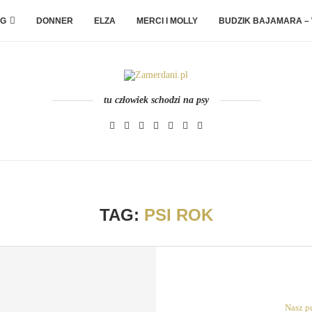
G
DONNER
ELZA
MERCI I MOLLY
BUDZIK BAJAMARA –
tu człowiek schodzi na psy
TAG:
PSI ROK
Nasz p