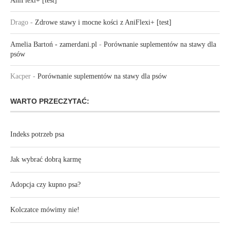
AniFlexi+ [test]
Drago
-
Zdrowe stawy i mocne kości z AniFlexi+ [test]
Amelia Bartoń - zamerdani.pl
-
Porównanie suplementów na stawy dla
psów
Kacper
-
Porównanie suplementów na stawy dla psów
WARTO PRZECZYTAĆ:
Indeks potrzeb psa
Jak wybrać dobrą karmę
Adopcja czy kupno psa?
Kolczatce mówimy nie!