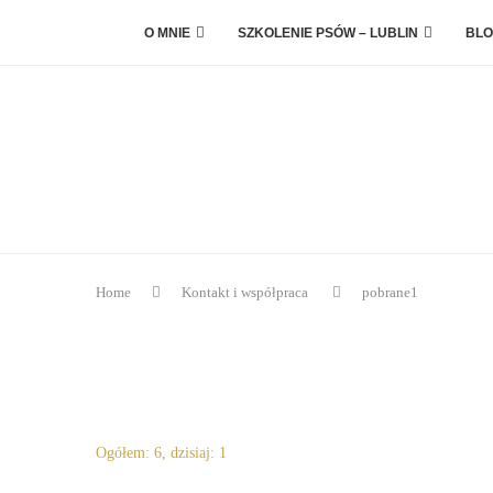
O MNIE
SZKOLENIE PSÓW – LUBLIN
BLO
Home
Kontakt i współpraca
pobrane1
Ogółem: 6, dzisiaj: 1