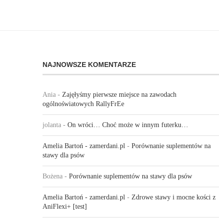
NAJNOWSZE KOMENTARZE
Ania
-
Zajęłyśmy pierwsze miejsce na zawodach
ogólnoświatowych RallyFrEe
jolanta
-
On wróci… Choć może w innym futerku…
Amelia Bartoń - zamerdani.pl
-
Porównanie suplementów na
stawy dla psów
Bożena
-
Porównanie suplementów na stawy dla psów
Amelia Bartoń - zamerdani.pl
-
Zdrowe stawy i mocne kości z
AniFlexi+ [test]