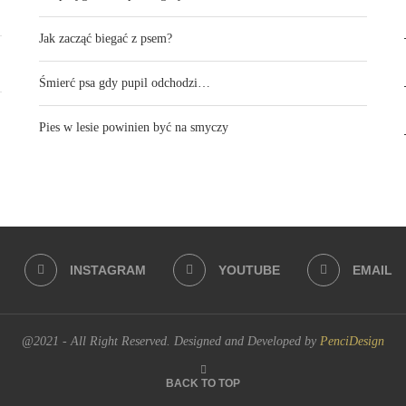
Jak zacząć biegać z psem?
Śmierć psa gdy pupil odchodzi…
Pies w lesie powinien być na smyczy
INSTAGRAM
YOUTUBE
EMAIL
@2021 - All Right Reserved. Designed and Developed by
PenciDesign
BACK TO TOP