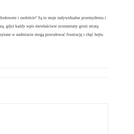
dosłownie i osobiście! Są to moje indywidualne przemyślenia i
stą, gdyż każdy wpis niewłaściwie zrozumiany grozi utratą
 Czytane w nadmiarze mogą powodować frustrację i chęć hejtu.