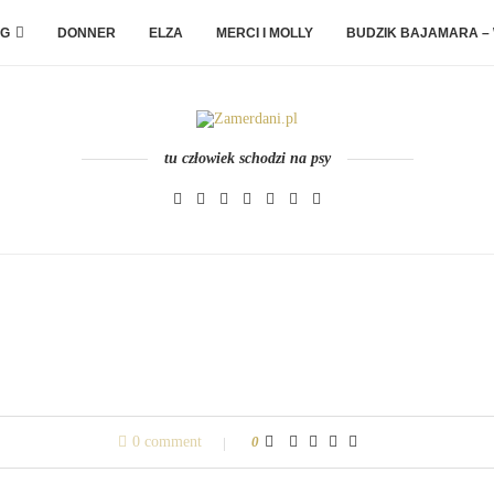
G
DONNER
ELZA
MERCI I MOLLY
BUDZIK BAJAMARA –
tu człowiek schodzi na psy
0 comment
0