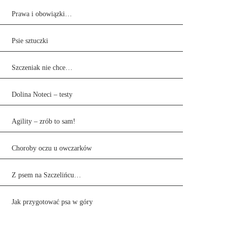
Prawa i obowiązki…
Psie sztuczki
Szczeniak nie chce…
Dolina Noteci – testy
Agility – zrób to sam!
Choroby oczu u owczarków
Z psem na Szczelińcu…
Jak przygotować psa w góry