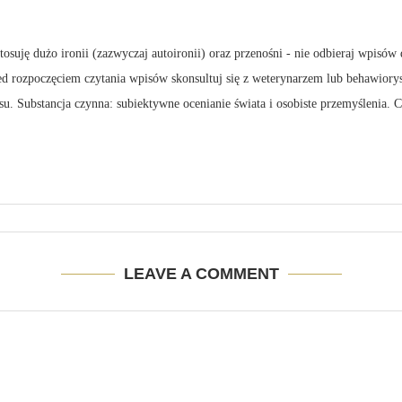
suję dużo ironii (zazwyczaj autoironii) oraz przenośni - nie odbieraj wpisów 
zed rozpoczęciem czytania wpisów skonsultuj się z weterynarzem lub behawiory
su. Substancja czynna: subiektywne ocenianie świata i osobiste przemyślenia.
LEAVE A COMMENT