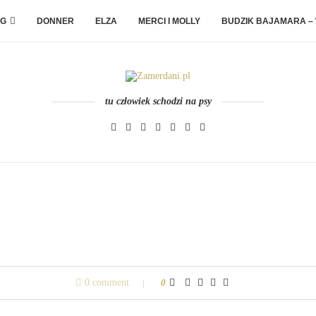
G
DONNER
ELZA
MERCI I MOLLY
BUDZIK BAJAMARA –
tu człowiek schodzi na psy
0 comment
0