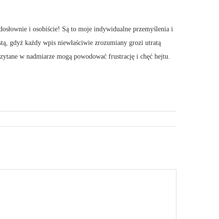
dosłownie i osobiście! Są to moje indywidualne przemyślenia i
stą, gdyż każdy wpis niewłaściwie zrozumiany grozi utratą
 Czytane w nadmiarze mogą powodować frustrację i chęć hejtu.