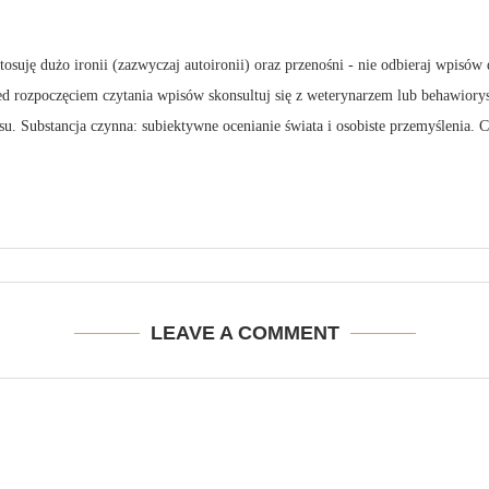
suję dużo ironii (zazwyczaj autoironii) oraz przenośni - nie odbieraj wpisów 
zed rozpoczęciem czytania wpisów skonsultuj się z weterynarzem lub behawiory
su. Substancja czynna: subiektywne ocenianie świata i osobiste przemyślenia.
LEAVE A COMMENT