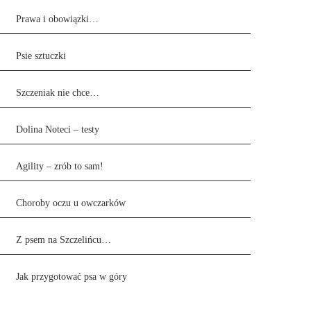
Prawa i obowiązki…
Psie sztuczki
Szczeniak nie chce…
Dolina Noteci – testy
Agility – zrób to sam!
Choroby oczu u owczarków
Z psem na Szczelińcu…
Jak przygotować psa w góry