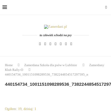
tu człowiek schodzi na psy
Home
Zamerdana Szkoła dla psów w Lublinie
Zamerdany
Klub Rally-O
440154734_1001151098289536_7382244854517297595_n
440154734_1001151098289536_738224485451729
Ogółem: 19, dzisiaj: 1