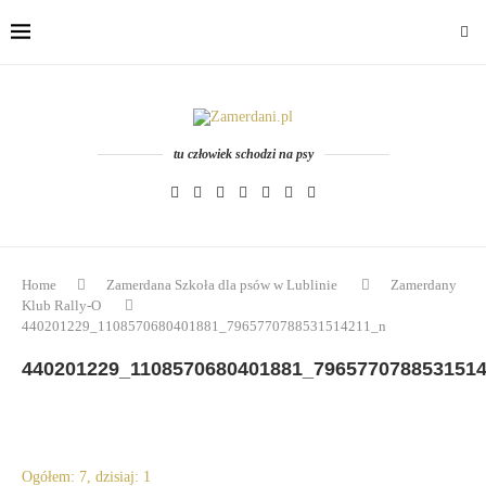
tu człowiek schodzi na psy
Home
Zamerdana Szkoła dla psów w Lublinie
Zamerdany
Klub Rally-O
440201229_1108570680401881_7965770788531514211_n
440201229_1108570680401881_796577078853151
Ogółem: 7, dzisiaj: 1