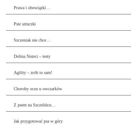
Prawa i obowiązki…
Psie sztuczki
Szczeniak nie chce…
Dolina Noteci – testy
Agility – zrób to sam!
Choroby oczu u owczarków
Z psem na Szczelińcu…
Jak przygotować psa w góry