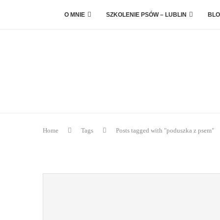
O MNIE
SZKOLENIE PSÓW – LUBLIN
BLO
Home
Tags
Posts tagged with "poduszka z psem"