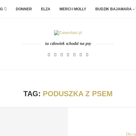
G
DONNER
ELZA
MERCI I MOLLY
BUDZIK BAJAMARA –
tu człowiek schodzi na psy
TAG:
PODUSZKA Z PSEM
Dla o