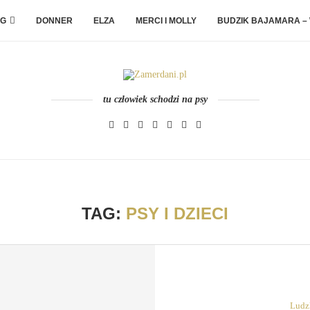
G
DONNER
ELZA
MERCI I MOLLY
BUDZIK BAJAMARA –
tu człowiek schodzi na psy
TAG:
PSY I DZIECI
Ludzk