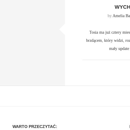
WYCH
by
Amelia Bar
Tosia ma już cztery mie
brzdącem, który widzi, ro
mały update
WARTO PRZECZYTAĆ: