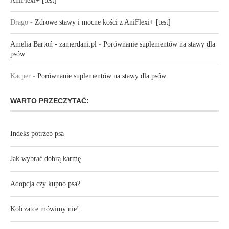
AniFlexi+ [test]
Drago
-
Zdrowe stawy i mocne kości z AniFlexi+ [test]
Amelia Bartoń - zamerdani.pl
-
Porównanie suplementów na stawy dla
psów
Kacper
-
Porównanie suplementów na stawy dla psów
WARTO PRZECZYTAĆ:
Indeks potrzeb psa
Jak wybrać dobrą karmę
Adopcja czy kupno psa?
Kolczatce mówimy nie!