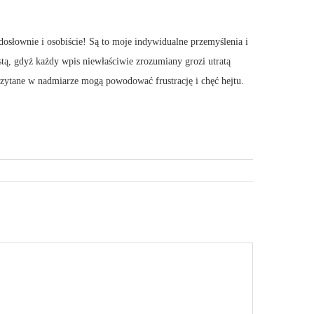
dosłownie i osobiście! Są to moje indywidualne przemyślenia i
stą, gdyż każdy wpis niewłaściwie zrozumiany grozi utratą
 Czytane w nadmiarze mogą powodować frustrację i chęć hejtu.