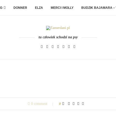
G
DONNER
ELZA
MERCI I MOLLY
BUDZIK BAJAMARA –
tu człowiek schodzi na psy
0 comment
0