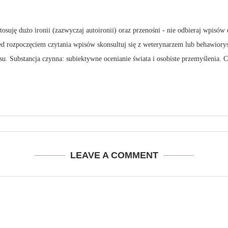
suję dużo ironii (zazwyczaj autoironii) oraz przenośni - nie odbieraj wpisów 
zed rozpoczęciem czytania wpisów skonsultuj się z weterynarzem lub behawiory
su. Substancja czynna: subiektywne ocenianie świata i osobiste przemyślenia.
LEAVE A COMMENT