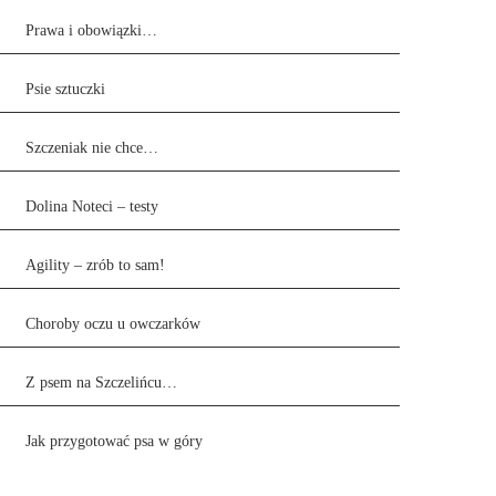
Prawa i obowiązki…
Psie sztuczki
Szczeniak nie chce…
Dolina Noteci – testy
Agility – zrób to sam!
Choroby oczu u owczarków
Z psem na Szczelińcu…
Jak przygotować psa w góry