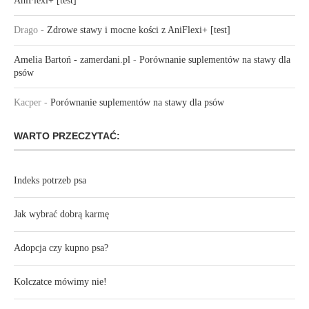
AniFlexi+ [test]
Drago
-
Zdrowe stawy i mocne kości z AniFlexi+ [test]
Amelia Bartoń - zamerdani.pl
-
Porównanie suplementów na stawy dla
psów
Kacper
-
Porównanie suplementów na stawy dla psów
WARTO PRZECZYTAĆ:
Indeks potrzeb psa
Jak wybrać dobrą karmę
Adopcja czy kupno psa?
Kolczatce mówimy nie!