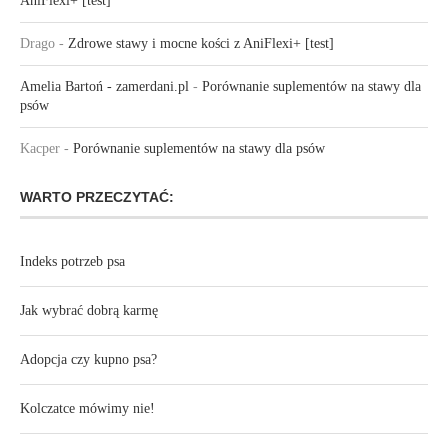
AniFlexi+ [test]
Drago
-
Zdrowe stawy i mocne kości z AniFlexi+ [test]
Amelia Bartoń - zamerdani.pl
-
Porównanie suplementów na stawy dla
psów
Kacper
-
Porównanie suplementów na stawy dla psów
WARTO PRZECZYTAĆ:
Indeks potrzeb psa
Jak wybrać dobrą karmę
Adopcja czy kupno psa?
Kolczatce mówimy nie!