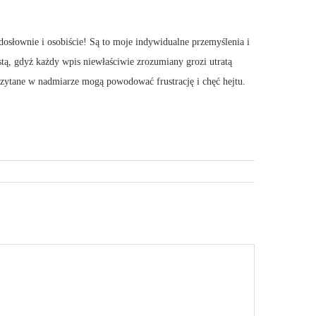
dosłownie i osobiście! Są to moje indywidualne przemyślenia i
stą, gdyż każdy wpis niewłaściwie zrozumiany grozi utratą
 Czytane w nadmiarze mogą powodować frustrację i chęć hejtu.