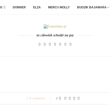
G
DONNER
ELZA
MERCI I MOLLY
BUDZIK BAJAMARA –
tu człowiek schodzi na psy
0 comment
0