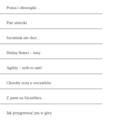
Prawa i obowiązki…
Psie sztuczki
Szczeniak nie chce…
Dolina Noteci – testy
Agility – zrób to sam!
Choroby oczu u owczarków
Z psem na Szczelińcu…
Jak przygotować psa w góry