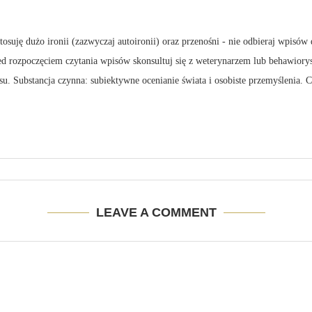
suję dużo ironii (zazwyczaj autoironii) oraz przenośni - nie odbieraj wpisów 
zed rozpoczęciem czytania wpisów skonsultuj się z weterynarzem lub behawiory
su. Substancja czynna: subiektywne ocenianie świata i osobiste przemyślenia.
LEAVE A COMMENT