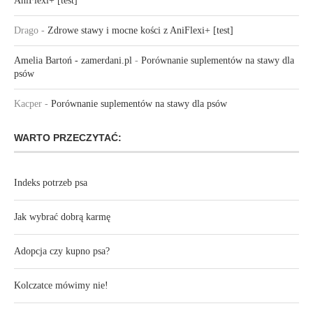
AniFlexi+ [test]
Drago
-
Zdrowe stawy i mocne kości z AniFlexi+ [test]
Amelia Bartoń - zamerdani.pl
-
Porównanie suplementów na stawy dla
psów
Kacper
-
Porównanie suplementów na stawy dla psów
WARTO PRZECZYTAĆ:
Indeks potrzeb psa
Jak wybrać dobrą karmę
Adopcja czy kupno psa?
Kolczatce mówimy nie!