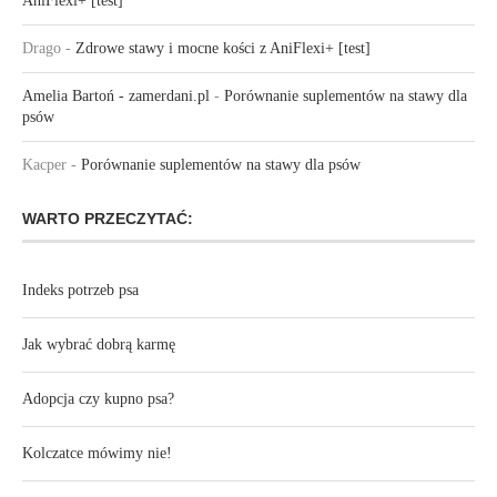
AniFlexi+ [test]
Drago
-
Zdrowe stawy i mocne kości z AniFlexi+ [test]
Amelia Bartoń - zamerdani.pl
-
Porównanie suplementów na stawy dla
psów
Kacper
-
Porównanie suplementów na stawy dla psów
WARTO PRZECZYTAĆ:
Indeks potrzeb psa
Jak wybrać dobrą karmę
Adopcja czy kupno psa?
Kolczatce mówimy nie!