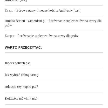
AniFlexi+ [test]
Drago
-
Zdrowe stawy i mocne kości z AniFlexi+ [test]
Amelia Bartoń - zamerdani.pl
-
Porównanie suplementów na stawy dla
psów
Kacper
-
Porównanie suplementów na stawy dla psów
WARTO PRZECZYTAĆ:
Indeks potrzeb psa
Jak wybrać dobrą karmę
Adopcja czy kupno psa?
Kolczatce mówimy nie!