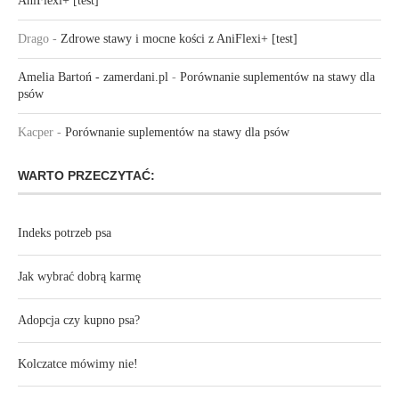
AniFlexi+ [test]
Drago
-
Zdrowe stawy i mocne kości z AniFlexi+ [test]
Amelia Bartoń - zamerdani.pl
-
Porównanie suplementów na stawy dla
psów
Kacper
-
Porównanie suplementów na stawy dla psów
WARTO PRZECZYTAĆ:
Indeks potrzeb psa
Jak wybrać dobrą karmę
Adopcja czy kupno psa?
Kolczatce mówimy nie!