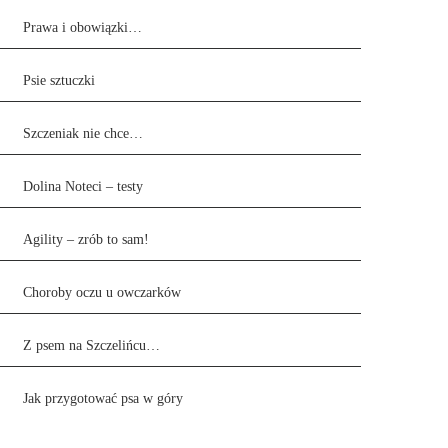
Prawa i obowiązki…
Psie sztuczki
Szczeniak nie chce…
Dolina Noteci – testy
Agility – zrób to sam!
Choroby oczu u owczarków
Z psem na Szczelińcu…
Jak przygotować psa w góry