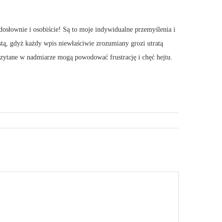
dosłownie i osobiście! Są to moje indywidualne przemyślenia i
stą, gdyż każdy wpis niewłaściwie zrozumiany grozi utratą
 Czytane w nadmiarze mogą powodować frustrację i chęć hejtu.