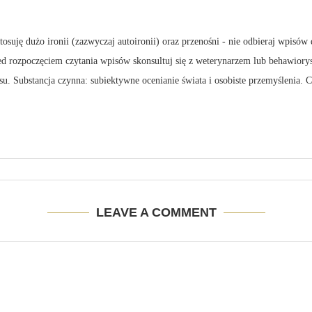
suję dużo ironii (zazwyczaj autoironii) oraz przenośni - nie odbieraj wpisów 
zed rozpoczęciem czytania wpisów skonsultuj się z weterynarzem lub behawiory
su. Substancja czynna: subiektywne ocenianie świata i osobiste przemyślenia.
LEAVE A COMMENT