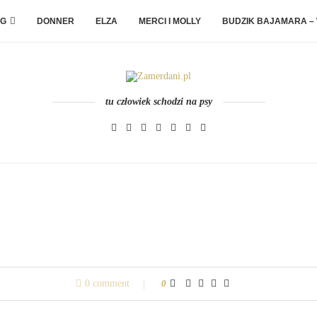
G
DONNER
ELZA
MERCI I MOLLY
BUDZIK BAJAMARA –
tu człowiek schodzi na psy
0 comment
0