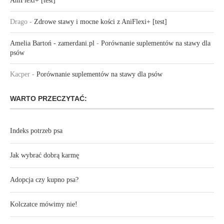
AniFlexi+ [test]
Drago
-
Zdrowe stawy i mocne kości z AniFlexi+ [test]
Amelia Bartoń - zamerdani.pl
-
Porównanie suplementów na stawy dla
psów
Kacper
-
Porównanie suplementów na stawy dla psów
WARTO PRZECZYTAĆ:
Indeks potrzeb psa
Jak wybrać dobrą karmę
Adopcja czy kupno psa?
Kolczatce mówimy nie!