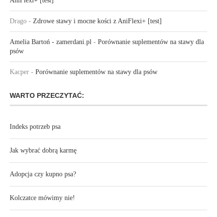
AniFlexi+ [test]
Drago
-
Zdrowe stawy i mocne kości z AniFlexi+ [test]
Amelia Bartoń - zamerdani.pl
-
Porównanie suplementów na stawy dla
psów
Kacper
-
Porównanie suplementów na stawy dla psów
WARTO PRZECZYTAĆ:
Indeks potrzeb psa
Jak wybrać dobrą karmę
Adopcja czy kupno psa?
Kolczatce mówimy nie!