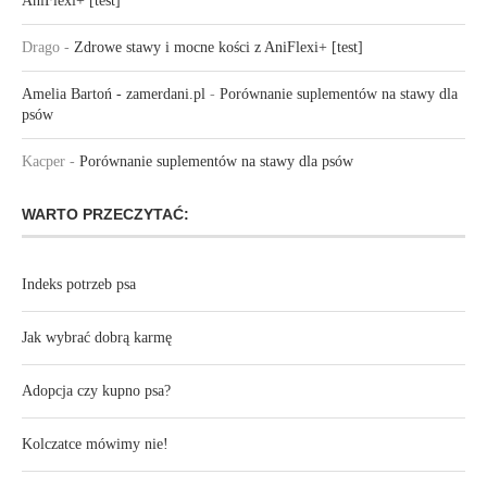
AniFlexi+ [test]
Drago
-
Zdrowe stawy i mocne kości z AniFlexi+ [test]
Amelia Bartoń - zamerdani.pl
-
Porównanie suplementów na stawy dla
psów
Kacper
-
Porównanie suplementów na stawy dla psów
WARTO PRZECZYTAĆ:
Indeks potrzeb psa
Jak wybrać dobrą karmę
Adopcja czy kupno psa?
Kolczatce mówimy nie!