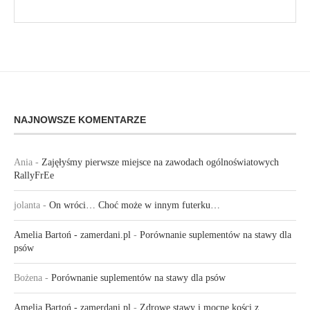
NAJNOWSZE KOMENTARZE
Ania
-
Zajęłyśmy pierwsze miejsce na zawodach ogólnoświatowych
RallyFrEe
jolanta
-
On wróci… Choć może w innym futerku…
Amelia Bartoń - zamerdani.pl
-
Porównanie suplementów na stawy dla
psów
Bożena
-
Porównanie suplementów na stawy dla psów
Amelia Bartoń - zamerdani.pl
-
Zdrowe stawy i mocne kości z