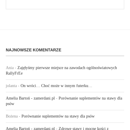
NAJNOWSZE KOMENTARZE
Ania
-
Zajęłyśmy pierwsze miejsce na zawodach ogólnoświatowych
RallyFrEe
jolanta
-
On wróci… Choć może w innym futerku…
Amelia Bartoń - zamerdani.pl
-
Porównanie suplementów na stawy dla
psów
Bożena
-
Porównanie suplementów na stawy dla psów
Amelia Bartoń - zamerdani.pl
-
Zdrowe stawy i mocne kości z