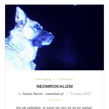
Psie anegdoty
Z życia psiary
NEOMROKALIZM
by
Amelia Bartoń - zamerdani.pl
31 marca 2015
Jest tak paskudnie, że nawet nie chce mi się nic napisać.