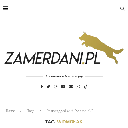
tu człowiek schodzi na psy
Home
Tags
Posts tagged with "widmołak"
TAG:
WIDMOŁAK