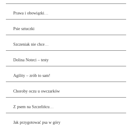
Prawa i obowiązki…
Psie sztuczki
Szczeniak nie chce…
Dolina Noteci – testy
Agility – zrób to sam!
Choroby oczu u owczarków
Z psem na Szczelińcu…
Jak przygotować psa w góry