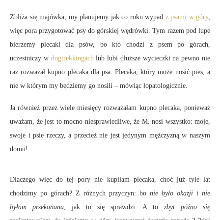
Zbliża się majówka, my planujemy jak co roku wypad
z psami w góry
,
więc pora przygotować psy do górskiej wędrówki. Tym razem pod lupę
bierzemy plecaki dla psów, bo kto chodzi z psem po górach,
uczestniczy w
dogtrekkingach
lub lubi dłuższe wycieczki na pewno nie
raz rozważał kupno plecaka dla psa. Plecaka, który może nosić pies, a
nie w którym my będziemy go nosili – mówiąc łopatologicznie.
Ja również przez wiele miesięcy rozważałam kupno plecaka, ponieważ
uważam, że jest to mocno niesprawiedliwe, że M. nosi wszystko: moje,
swoje i psie rzeczy, a przecież nie jest jedynym mężczyzną w naszym
domu!
Dlaczego więc do tej pory nie kupiłam plecaka, choć już tyle lat
chodzimy po górach? Z różnych przyczyn: bo
nie było okazji
i
nie
byłam przekonana
, jak to się sprawdzi. A to
zbyt późno się