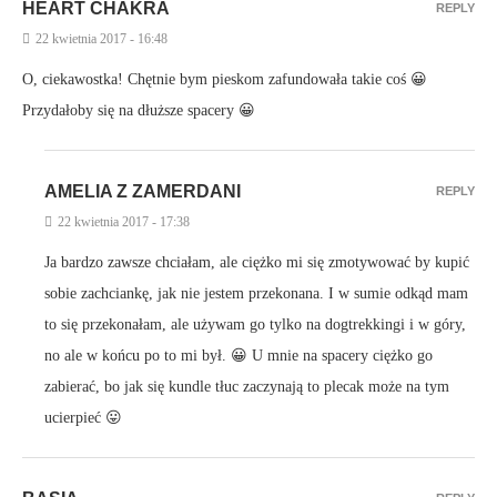
HEART CHAKRA
REPLY
22 kwietnia 2017 - 16:48
O, ciekawostka! Chętnie bym pieskom zafundowała takie coś 😀
Przydałoby się na dłuższe spacery 😀
AMELIA Z ZAMERDANI
REPLY
22 kwietnia 2017 - 17:38
Ja bardzo zawsze chciałam, ale ciężko mi się zmotywować by kupić
sobie zachciankę, jak nie jestem przekonana. I w sumie odkąd mam
to się przekonałam, ale używam go tylko na dogtrekkingi i w góry,
no ale w końcu po to mi był. 😀 U mnie na spacery ciężko go
zabierać, bo jak się kundle tłuc zaczynają to plecak może na tym
ucierpieć 😛