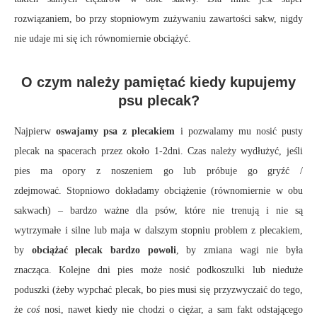
rozwiązaniem, bo przy stopniowym zużywaniu zawartości sakw, nigdy
nie udaje mi się ich równomiernie obciążyć.
O czym należy pamiętać kiedy kupujemy
psu plecak?
Najpierw
oswajamy psa z plecakiem
i pozwalamy mu nosić pusty
plecak na spacerach przez około 1-2dni. Czas należy wydłużyć, jeśli
pies ma opory z noszeniem go lub próbuje go gryźć /
zdejmować. Stopniowo dokładamy obciążenie (równomiernie w obu
sakwach) – bardzo ważne dla psów, które nie trenują i nie są
wytrzymałe i silne lub maja w dalszym stopniu problem z plecakiem,
by
obciążać plecak bardzo powoli
, by zmiana wagi nie była
znacząca. Kolejne dni pies może nosić podkoszulki lub nieduże
poduszki (żeby wypchać plecak, bo pies musi się przyzwyczaić do tego,
że
coś
nosi, nawet kiedy nie chodzi o ciężar, a sam fakt odstającego