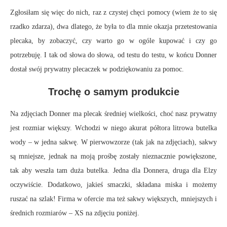
Zgłosiłam się więc do nich, raz z czystej chęci pomocy (wiem że to się
rzadko zdarza), dwa dlatego, że była to dla mnie okazja przetestowania
plecaka, by zobaczyć, czy warto go w ogóle kupować i czy go
potrzebuję. I tak od słowa do słowa, od testu do testu, w końcu Donner
dostał swój prywatny plecaczek w podziękowaniu za pomoc.
Trochę o samym produkcie
Na zdjęciach Donner ma plecak średniej wielkości, choć nasz prywatny
jest rozmiar większy. Wchodzi w niego akurat półtora litrowa butelka
wody – w jedna sakwę. W pierwowzorze (tak jak na zdjęciach), sakwy
są mniejsze, jednak na moją prośbę zostały nieznacznie powiększone,
tak aby weszła tam duża butelka. Jedna dla Donnera, druga dla Elzy
oczywiście. Dodatkowo, jakieś smaczki, składana miska i możemy
ruszać na szlak! Firma w ofercie ma też sakwy większych, mniejszych i
średnich rozmiarów – XS na zdjęciu poniżej.