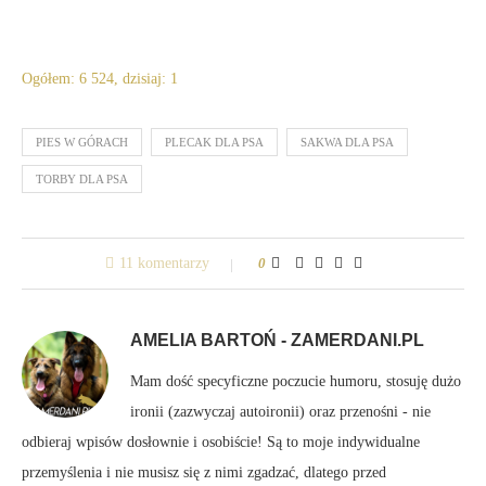
Ogółem: 6 524, dzisiaj: 1
PIES W GÓRACH
PLECAK DLA PSA
SAKWA DLA PSA
TORBY DLA PSA
11 komentarzy
0
AMELIA BARTOŃ - ZAMERDANI.PL
Mam dość specyficzne poczucie humoru, stosuję dużo
ironii (zazwyczaj autoironii) oraz przenośni - nie
odbieraj wpisów dosłownie i osobiście! Są to moje indywidualne
przemyślenia i nie musisz się z nimi zgadzać, dlatego przed