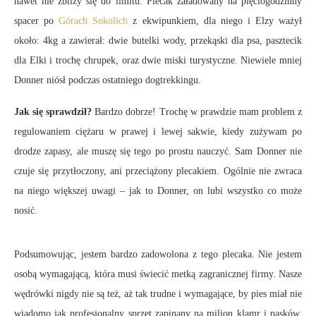
nawet nie zbliży się do limitu. Plecak załadowany na pięciogodzinny
spacer po
Górach Sokolich
z ekwipunkiem, dla niego i Elzy ważył
około: 4kg a zawierał: dwie butelki wody, przekąski dla psa, pasztecik
dla Elki i trochę chrupek, oraz dwie miski turystyczne. Niewiele mniej
Donner niósł podczas ostatniego dogtrekkingu.
Jak się sprawdził?
Bardzo dobrze! Trochę w prawdzie mam problem z
regulowaniem ciężaru w prawej i lewej sakwie, kiedy zużywam po
drodze zapasy, ale muszę się tego po prostu nauczyć. Sam Donner nie
czuje się przytłoczony, ani przeciążony plecakiem. Ogólnie nie zwraca
na niego większej uwagi – jak to Donner, on lubi wszystko co może
nosić.
Podsumowując, jestem bardzo zadowolona z tego plecaka. Nie jestem
osobą wymagającą, która musi świecić metką zagranicznej firmy. Nasze
wędrówki nigdy nie są też, aż tak trudne i wymagające, by pies miał nie
wiadomo jak profesjonalny sprzęt zapinany na milion klamr i pasków.