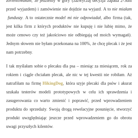
zorientowałam
, że jedziemy w góry (zazwyczaj decyzja zapada 2-3dni
przed wyjazdem) i zamówienie nie dojdzie na wyjazd. A to
nie miałam
funduszy
. A to ostatecznie
model mi nie odpowiadał
, albo firma (tak,
jest kilka firm z których produktów nie kupuję i nie lubię mimo, że
może cenowo czy też jakościowo nie odbiegają od moich wymagań).
Jednym słowem nie byłam przekonana na 100%, że chcę plecak i że jest
nam potrzebny.
I tak myślałam sobie o plecaku dla psa – miesiąc za miesiącem, rok za
rokiem i ciągle chciałam plecak, ale nic w tej kwestii nie robiłam. Aż
natrafiłam na firmę
HikingDog
, która szyje plecaki dla psów i akurat
szukała testerów modeli prototypowych w celu ich sprawdzenia i
zasugerowania co warto zmienić i poprawić, przed wprowadzeniem
produktu do sprzedaży. Swoją drogą rewelacyjne posunięcie, stworzyć
produkt uwzględniając jeszcze przed wprowadzeniem go do obrotu
uwagi przyszłych kilentów.