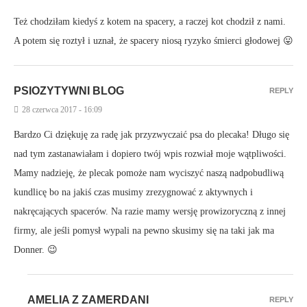
Też chodziłam kiedyś z kotem na spacery, a raczej kot chodził z nami.
A potem się roztył i uznał, że spacery niosą ryzyko śmierci głodowej 😛
PSIOZYTYWNI BLOG
REPLY
28 czerwca 2017 - 16:09
Bardzo Ci dziękuję za radę jak przyzwyczaić psa do plecaka! Długo się
nad tym zastanawiałam i dopiero twój wpis rozwiał moje wątpliwości.
Mamy nadzieję, że plecak pomoże nam wyciszyć naszą nadpobudliwą
kundlicę bo na jakiś czas musimy zrezygnować z aktywnych i
nakręcających spacerów. Na razie mamy wersję prowizoryczną z innej
firmy, ale jeśli pomysł wypali na pewno skusimy się na taki jak ma
Donner. 😉
AMELIA Z ZAMERDANI
REPLY