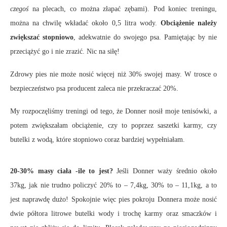
czegoś
na plecach, co można złapać zębami). Pod koniec treningu,
można na chwilę wkładać około 0,5 litra wody.
Obciążenie należy
zwiększać stopniowo
, adekwatnie do swojego psa. Pamiętając by nie
przeciążyć go i nie zrazić. Nic na siłę!
Zdrowy pies nie może nosić więcej niż 30% swojej masy. W trosce o
bezpieczeństwo psa producent zaleca nie przekraczać 20%.
My rozpoczęliśmy treningi od tego, że Donner nosił moje tenisówki, a
potem zwiększałam obciążenie, czy to poprzez saszetki karmy, czy
butelki z wodą, które stopniowo coraz bardziej wypełniałam.
20-30% masy ciała -ile to jest?
Jeśli Donner waży średnio około
37kg, jak nie trudno policzyć 20% to – 7,4kg, 30% to – 11,1kg, a to
jest naprawdę dużo! Spokojnie więc pies pokroju Donnera może nosić
dwie półtora litrowe butelki wody i trochę karmy oraz smaczków i