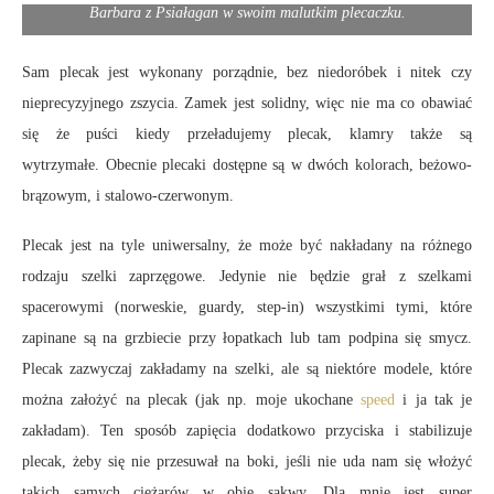
Barbara z Psiałagan w swoim malutkim plecaczku.
Sam plecak jest wykonany porządnie, bez niedoróbek i nitek czy
nieprecyzyjnego zszycia. Zamek jest solidny, więc nie ma co obawiać
się że puści kiedy przeładujemy plecak, klamry także są
wytrzymałe. Obecnie plecaki dostępne są w dwóch kolorach, beżowo-
brązowym, i stalowo-czerwonym.
Plecak jest na tyle uniwersalny, że może być nakładany na różnego
rodzaju szelki zaprzęgowe. Jedynie nie będzie grał z szelkami
spacerowymi (norweskie, guardy, step-in) wszystkimi tymi, które
zapinane są na grzbiecie przy łopatkach lub tam podpina się smycz.
Plecak zazwyczaj zakładamy na szelki, ale są niektóre modele, które
można założyć na plecak (jak np. moje ukochane
speed
i ja tak je
zakładam). Ten sposób zapięcia dodatkowo przyciska i stabilizuje
plecak, żeby się nie przesuwał na boki, jeśli nie uda nam się włożyć
takich samych ciężarów w obie sakwy. Dla mnie jest super