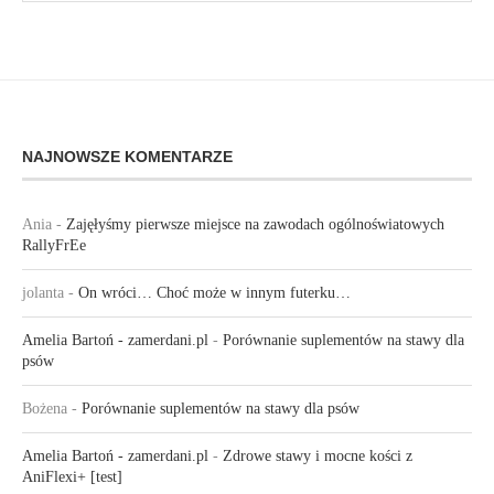
NAJNOWSZE KOMENTARZE
Ania
-
Zajęłyśmy pierwsze miejsce na zawodach ogólnoświatowych
RallyFrEe
jolanta
-
On wróci… Choć może w innym futerku…
Amelia Bartoń - zamerdani.pl
-
Porównanie suplementów na stawy dla
psów
Bożena
-
Porównanie suplementów na stawy dla psów
Amelia Bartoń - zamerdani.pl
-
Zdrowe stawy i mocne kości z
AniFlexi+ [test]