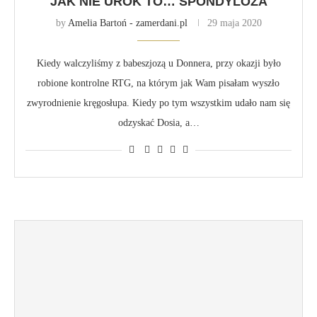
JAK NIE UROK TO… SPONDYLOZA
by
Amelia Bartoń - zamerdani.pl
29 maja 2020
Kiedy walczyliśmy z babeszjozą u Donnera, przy okazji było
robione kontrolne RTG, na którym jak Wam pisałam wyszło
zwyrodnienie kręgosłupa. Kiedy po tym wszystkim udało nam się
odzyskać Dosia, a…