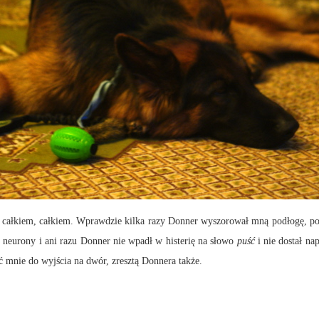
ałkiem, całkiem. Wprawdzie kilka razy Donner wyszorował mną podłogę, posta
 neurony i ani razu Donner nie wpadł w histerię na słowo
puść
i nie dostał na
ć mnie do wyjścia na dwór, zresztą Donnera także.