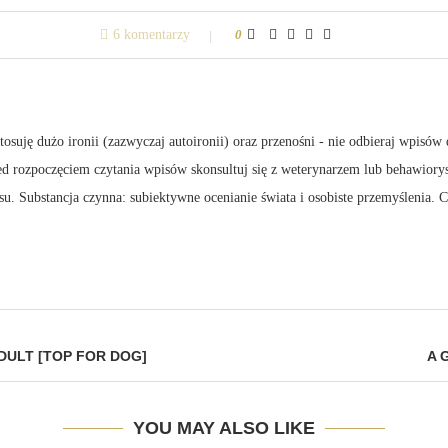
6 komentarzy
0
suję dużo ironii (zazwyczaj autoironii) oraz przenośni - nie odbieraj wpisów 
zed rozpoczęciem czytania wpisów skonsultuj się z weterynarzem lub behawiory
su. Substancja czynna: subiektywne ocenianie świata i osobiste przemyślenia.
DULT [TOP FOR DOG]
A 
YOU MAY ALSO LIKE