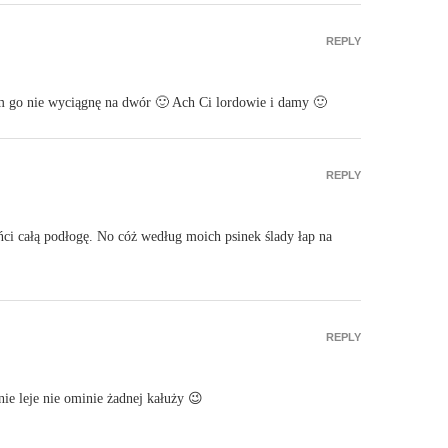
REPLY
iem go nie wyciągnę na dwór 🙂 Ach Ci lordowie i damy 🙂
REPLY
ńci całą podłogę. No cóż według moich psinek ślady łap na
REPLY
nie leje nie ominie żadnej kałuży 😉