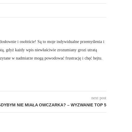
dosłownie i osobiście! Są to moje indywidualne przemyślenia i
stą, gdyż każdy wpis niewłaściwie zrozumiany grozi utratą
 Czytane w nadmiarze mogą powodować frustrację i chęć hejtu.
next post
GDYBYM NIE MIAŁA OWCZARKA? – WYZWANIE TOP 5