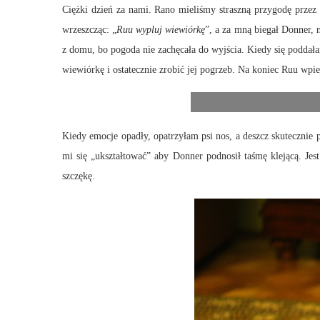
Ciężki dzień za nami. Rano mieliśmy straszną przygodę przez
wrzeszcząc: „
Ruu wypluj wiewiórkę
”, a za mną biegał Donner, 
z domu, bo pogoda nie zachęcała do wyjścia. Kiedy się podda
wiewiórkę i ostatecznie zrobić jej pogrzeb. Na koniec Ruu wpi
Kiedy emocje opadły, opatrzyłam psi nos, a deszcz skutecznie
mi się „ukształtować” aby Donner podnosił taśmę klejącą. Jes
szczękę.