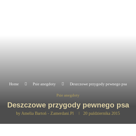
Home
Psie anegdoty
Deszczowe przygody pewnego psa
Psie anegdoty
Deszczowe przygody pewnego psa
by
Amelia Bartoń - Zamerdani.pl
20 października 2015