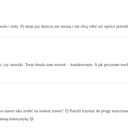
oże i stety :P) moja psy deszczu nie znoszą i nie chcą robić nic oprócz potrze
ie, czy sztuczki. Teraz doszła nam nowość – kształotwanie. A jak poczytam troc
ce nawet siku zrobić na mokrej trawie? 🙂 Potrafi trzymać do progu wytrzymałoś
iemną kolorystykę 😉