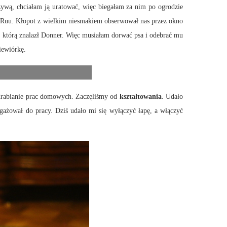
żywą, chciałam ją uratować, więc biegałam za nim po ogrodzie
iać Ruu. Kłopot z wielkim niesmakiem obserwował nas przez okno
 którą znalazł Donner. Więc musiałam dorwać psa i odebrać mu
iewiórkę.
 odrabianie prac domowych. Zaczęliśmy od
kształtowania
. Udało
ngażował do pracy. Dziś udało mi się wyłączyć łapę, a włączyć