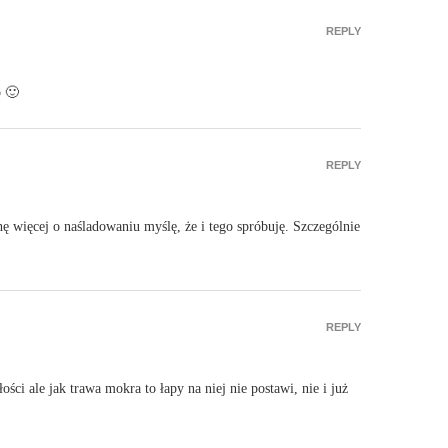
REPLY
b 🙂
REPLY
hę więcej o naśladowaniu myślę, że i tego spróbuję. Szczególnie
REPLY
ci ale jak trawa mokra to łapy na niej nie postawi, nie i już