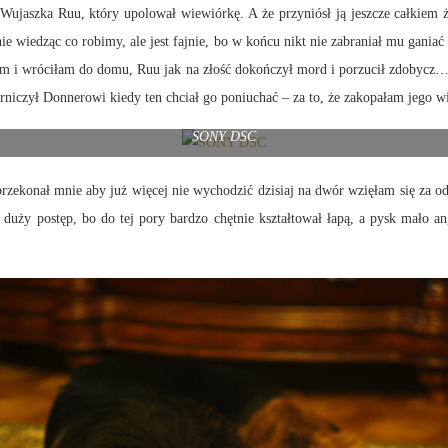
 Wujaszka Ruu, który upolował wiewiórkę. A że przyniósł ją jeszcze całkiem 
nie wiedząc co robimy, ale jest fajnie, bo w końcu nikt nie zabraniał mu gan
łam i wróciłam do domu, Ruu jak na złość dokończył mord i porzucił zdobycz…
erniczył Donnerowi kiedy ten chciał go poniuchać – za to, że zakopałam jego w
SONY DSC
 przekonał mnie aby już więcej nie wychodzić dzisiaj na dwór wzięłam się za
t duży postęp, bo do tej pory bardzo chętnie kształtował łapą, a pysk mało a