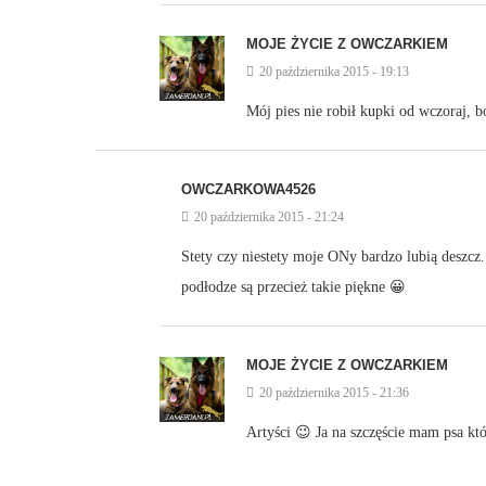
MOJE ŻYCIE Z OWCZARKIEM
20 października 2015 - 19:13
Mój pies nie robił kupki od wczoraj, 
OWCZARKOWA4526
20 października 2015 - 21:24
Stety czy niestety moje ONy bardzo lubią deszcz.
podłodze są przecież takie piękne 😀
MOJE ŻYCIE Z OWCZARKIEM
20 października 2015 - 21:36
Artyści 😉 Ja na szczęście mam psa któr