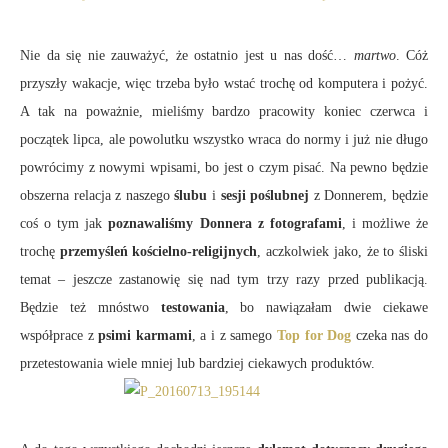
Nie da się nie zauważyć, że ostatnio jest u nas dość…
martwo
. Cóż
przyszły wakacje, więc trzeba było wstać trochę od komputera i pożyć.
A tak na poważnie, mieliśmy bardzo pracowity koniec czerwca i
początek lipca, ale powolutku wszystko wraca do normy i już nie długo
powrócimy z nowymi wpisami, bo jest o czym pisać. Na pewno będzie
obszerna relacja z naszego
ślubu
i
sesji poślubnej
z Donnerem, będzie
coś o tym jak
poznawaliśmy Donnera z fotografami
, i możliwe że
trochę
przemyśleń kościelno-religijnych
, aczkolwiek jako, że to śliski
temat – jeszcze zastanowię się nad tym trzy razy przed publikacją.
Będzie też mnóstwo
testowania
, bo nawiązałam dwie ciekawe
współprace z
psimi karmami
, a i z samego
Top for Dog
czeka nas do
przetestowania wiele mniej lub bardziej ciekawych produktów.