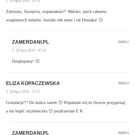
18 lipca 2016 - 20:18
Zdrówka, Szczęścia, wspaniałości!! Miłości, psich całusów,
wzajemnych tulasów. buziaki ode mnie i od Dzeuska! 🙂
ZAMERDANI.PL
REPLY
20 lipca 2016 - 05:19
Dziękujemy! 🙂
ELIZA KOPACZEWSKA
REPLY
20 lipca 2016 - 15:57
Gratulacje!!! Do końca razem 🙂 Wspaniale też,że chcecie przygarnąć,
a nie kupić szczeniaczka 🙂 pozdrawiam E K
ZAMERDANI.PL
REPLY