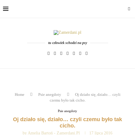
tu człowiek schodzi na psy
Home
Psie anegdoty
Oj działo się, działo… czyli
czemu było tak cicho.
Psie anegdoty
Oj działo się, działo… czyli czemu było tak
cicho.
by
Amelia Bartoń - Zamerdani.pl
17 lipca 2016