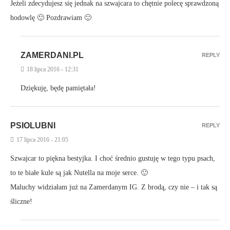
Jeżeli zdecydujesz się jednak na szwajcara to chętnie polecę sprawdzoną
hodowlę 🙂 Pozdrawiam 🙂
ZAMERDANI.PL
REPLY
18 lipca 2016 - 12:31
Dziękuję, będę pamiętała!
PSIOLUBNI
REPLY
17 lipca 2016 - 21:05
Szwajcar to piękna bestyjka. I choć średnio gustuję w tego typu psach,
to te białe kule są jak Nutella na moje serce. 🙂
Maluchy widziałam już na Zamerdanym IG. Z brodą, czy nie – i tak są
śliczne!