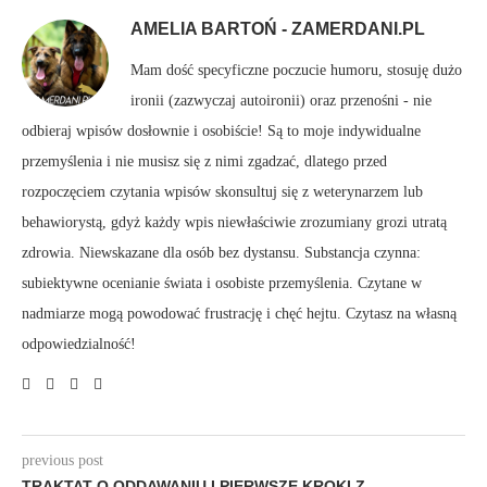
AMELIA BARTOŃ - ZAMERDANI.PL
Mam dość specyficzne poczucie humoru, stosuję dużo
ironii (zazwyczaj autoironii) oraz przenośni - nie
odbieraj wpisów dosłownie i osobiście! Są to moje indywidualne
przemyślenia i nie musisz się z nimi zgadzać, dlatego przed
rozpoczęciem czytania wpisów skonsultuj się z weterynarzem lub
behawiorystą, gdyż każdy wpis niewłaściwie zrozumiany grozi utratą
zdrowia. Niewskazane dla osób bez dystansu. Substancja czynna:
subiektywne ocenianie świata i osobiste przemyślenia. Czytane w
nadmiarze mogą powodować frustrację i chęć hejtu. Czytasz na własną
odpowiedzialność!
previous post
TRAKTAT O ODDAWANIU I PIERWSZE KROKI Z