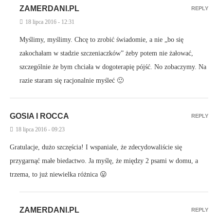
ZAMERDANI.PL
REPLY
18 lipca 2016 - 12:31
Myślimy, myślimy. Chcę to zrobić świadomie, a nie „bo się
zakochałam w stadzie szczeniaczków” żeby potem nie żałować,
szczególnie że bym chciała w dogoterapię pójść. No zobaczymy. Na
razie staram się racjonalnie myśleć 🙂
GOSIA I ROCCA
REPLY
18 lipca 2016 - 09:23
Gratulacje, dużo szczęścia! I wspaniale, że zdecydowaliście się
przygarnąć małe biedactwo. Ja myślę, że między 2 psami w domu, a
trzema, to już niewielka różnica 😛
ZAMERDANI.PL
REPLY