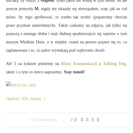
naciska, by ruszyć z
vlogiem
, tylko jakoś nie widzę w tym siebie, no ale
jeszcze pomysły
M.
nigdy nie okazały się niewypałem, więc jak on coś
mówi, by tego spróbować, to trzeba tak zrobić (popatrzmy chociaż
przez pryzmat zamerdanych). Także czekamy na zdjęcia, jak tylko się
pojawią z naszego ślubu i sesji ślubnej spodziewajcie się wpisów o tym
naszym Wielkim Dniu, a w między czasie na pewno pojawi się to, co
zaplanowane i to, co palce wystukają pod wpływem chwili.
Ah! I za tydzień jedziemy na
Klasy Komunikacji
z
Talking Dog
,
także i o tym co nieco napiszemy.
Stay tuned!
Ogółem: 820, dzisiaj: 1
16 komentarzy
0