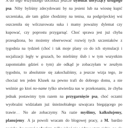
A do tego wszystkiego dochodzi jeszcze
dylemat dotyczący drugiego
psa
. Niby byliśmy zdecydowani by na jesieni lub na wiosnę kupić
szczeniaka, ale tam gdzie chodzimy na tenisa, na podgrójeckiej wsi
oszczeniła się wilczurowata suka i mamy poważny dylemat czy
kupować, czy poprostu przygarnąć. Choć sprawa jest już chyba
przesądzona, bo możemy obserwować rozwój tych szczeniaków z
tygodnia na tydzień (choć i tak moje plany co do ich stymulacji i
socjalizacji legły w gruzach, bo mieliśmy ślub i w tym wszystkim
zapomniałm gdzieś o tym) ale odkąd je zobaczyłam w zeszłym
tygodniu, to absolutnie się zakochaliśmy, a jeszcze wizja tego, że
chociaż ten jeden Klusek na pewno trafi do dobrego domu, a nie
weźmie go ktoś
no-name
tylko utwierdza nas w przekonaniu, że chyba
jednak postawimy tym razem na
przygarnięcie psa
, choć oczami
wyobraźni widziałam już śnieżnobiałego szwajcara biegającego po
trawie… No ale zobaczymy. Na razie
myślimy, kalkulujemy,
planujemy
. A ja powoli wracam do blogowej pracy, a
M.
bardzo