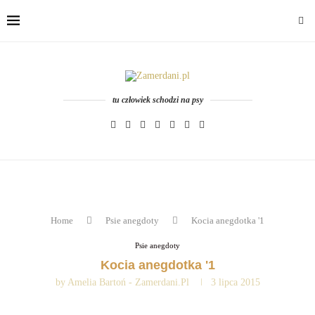
tu człowiek schodzi na psy
Home
Psie anegdoty
Kocia anegdotka '1
Psie anegdoty
Kocia anegdotka '1
by
Amelia Bartoń - Zamerdani.pl
3 lipca 2015