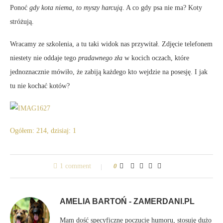
Ponoć
gdy kota niema, to myszy harcują
. A co gdy psa nie ma? Koty
stróżują.
Wracamy ze szkolenia, a tu taki widok nas przywitał. Zdjęcie telefonem
niestety nie oddaje tego
pradawnego zła
w kocich oczach, które
jednoznacznie mówiło, że zabiją każdego kto wejdzie na posesję. I jak
tu nie kochać kotów?
Ogółem: 214, dzisiaj: 1
1 comment
0
AMELIA BARTOŃ - ZAMERDANI.PL
Mam dość specyficzne poczucie humoru, stosuję dużo