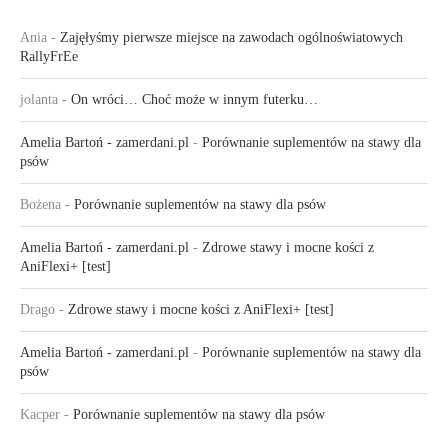
Ania
-
Zajęłyśmy pierwsze miejsce na zawodach ogólnoświatowych
RallyFrEe
jolanta
-
On wróci… Choć może w innym futerku…
Amelia Bartoń - zamerdani.pl
-
Porównanie suplementów na stawy dla
psów
Bożena
-
Porównanie suplementów na stawy dla psów
Amelia Bartoń - zamerdani.pl
-
Zdrowe stawy i mocne kości z
AniFlexi+ [test]
Drago
-
Zdrowe stawy i mocne kości z AniFlexi+ [test]
Amelia Bartoń - zamerdani.pl
-
Porównanie suplementów na stawy dla
psów
Kacper
-
Porównanie suplementów na stawy dla psów