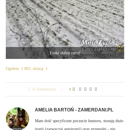
Linka dobra rzecz!
Ogółem: 1 803, dzisiaj: 1
11 komentarzy
0
AMELIA BARTOŃ - ZAMERDANI.PL
Mam dość specyficzne poczucie humoru, stosuję dużo
ironii (zazwyczaj autoironii) oraz przenośni - nie