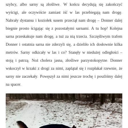
szybcy, albo sarny są złośliwe. W końcu decydują się zakończyć
wyścigi, ale oczywiście zamiast iść w las przebiegają nam drogę.
Nabrały dystansu i koziołek susem przeciął nam drogę – Donner dalej
biegnie prosto ścigając się z pozostałymi sarnami. A tu hop! Kolejna
sarna przeskakuje nam drogę, a tuż za nią trzecia. Szczęśliwym trafem
Donner i ostatnia sarna nie zderzyli się, a dzieliło ich dosłownie kilka
metrów. Sarny odkicały w las i co? Stanęły w niedużej odległości –
stoją i patrzą. Noż cholera jasna, złośliwe parzystokopytne. Donner
wskoczył w krzaki z drogi za nimi, zaplątał się i rozpłakał rzewnie, że
sarny nie zaczekały. Powęszył za nimi jeszcze trochę i poszliśmy dalej
na spacer.