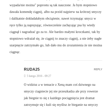
wypada/nie można” poprostu są tak nauczone. Ja bym stopniowo
dawała komendę ciągnij, albo na przód najpierw na krótrzej smyczy
i dalikatnie dokładałabym obciążenie, nawet trzymając smycz w
ręce tylko ją napręzając, równocześnie zachęcając psa by wtedy
ciągnął i nagradzać go za to. Ale bardzo małymi kroczkami, tak by
stopniowo wdrażał się, że ciągnij to znaczy ciągnij, a nie żeby nagłe
szarpnęcie zatrzymało go, lub dało mu do zrozumienia że nie można
ciągnąc.
RUDA25
REPLY
5 lutego 2016 - 09:27
O widzisz a w temacie z Xeną mam coś dziwnego na
smyczy ciagniecie jej nie przeszkadza ale przy rowerze
jak biegnie to się z każdego pociągnięcia jest dramat
zatrzymuje się i kuli się myślisz że bieganie na smyczy