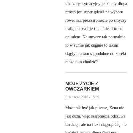
taki zarys sytuacyjny jedziemy długa
prosto jest super gdzieś na wyboru
rower szarpie,szarpniecie po smyczy
trafią do psa i jest hamulec i to co
opisałem. Na smyczy tak normalnie
to w sumie jak ciągnie to takim
ciągłym a tam są podobne do korekt
moze o to chodzić?
MOJE ŻYCIE Z
OWCZARKIEM
6 lutego 2016 - 15:39
Może tak być jak piszesz, Xena nie
jest duża, więc szarpnięcia odczuwa
bardziej, ale na flexi ciągnąć Cię nie
będzie i jednak długa flexi przy