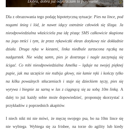
Dobra, dobra już odpuszczam to polowanie…
Dla z obrazowania tego podaję hipotetyczną sytuacje:
Pies na lince, pod
nogami śnieg i lód, że nawet idący ostrożnie człowiek się ślizga. Ja
nieodpowiedzialna właściciela psa idę pisząc SMS całkowicie skupiona
na jego treści i tym, że przez rękawiczki ekran dotykowy nie dokładnie
działa. Druga ręka w kieszeni, linka niedbale zarzucona rączką na
nadgarstek. Nie widzę saren, pies je dostrzega i nagle zaczynają się
ścigać. Co robi nieodpowiedzialna Amelka – ląduje na swojej pięknej
pupie, jak ma szczęście nie rozbija głowy, nie łamie ręki i kończy tylko
na kilku poważnych stłuczeniach i staje się dzieckiem tęczy, pies się
wyrywa i biegnie za sarną w las z ciągnącą się za sobą 10m linką.
A
dalej to już każdy sobie może dopowiedzieć, proponuję skorzystać z
przykładów z poprzednich akapitów.
I niech nikt mi nie mówi, że męczę swojego psa, bo na 10m lince się
nie wybiega. Wybiega się za frisbee, na torze do agility lub kiedy