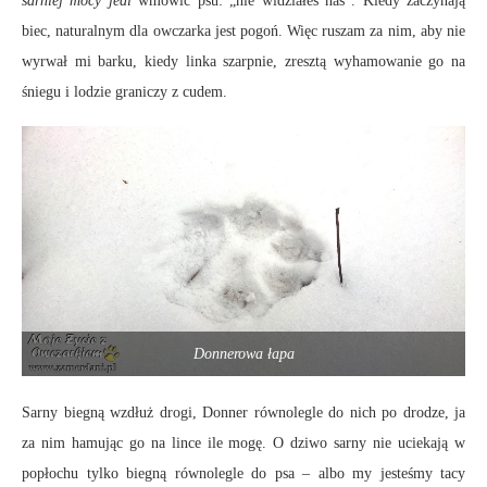
sarniej mocy jedi
wmówić psu: „nie widziałeś nas”. Kiedy zaczynają
biec, naturalnym dla owczarka jest pogoń. Więc ruszam za nim, aby nie
wyrwał mi barku, kiedy linka szarpnie, zresztą wyhamowanie go na
śniegu i lodzie graniczy z cudem.
Donnerowa łapa
Sarny biegną wzdłuż drogi, Donner równolegle do nich po drodze, ja
za nim hamując go na lince ile mogę. O dziwo sarny nie uciekają w
popłochu tylko biegną równolegle do psa – albo my jesteśmy tacy