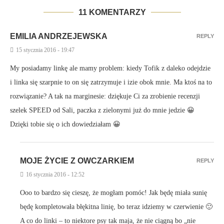
11 KOMENTARZY
EMILIA ANDRZEJEWSKA
REPLY
15 stycznia 2016 - 19:47
My posiadamy linkę ale mamy problem: kiedy Tofik z daleko odejdzie
i linka się szarpnie to on się zatrzymuje i izie obok mnie. Ma ktoś na to
rozwiązanie? A tak na marginesie: dziękuje Ci za zrobienie recenzji
szelek SPEED od Sali, paczka z zielonymi już do mnie jedzie 😀
Dzięki tobie się o ich dowiedziałam 😀
MOJE ŻYCIE Z OWCZARKIEM
REPLY
16 stycznia 2016 - 12:52
Ooo to bardzo się cieszę, że mogłam pomóc! Jak będę miała sunię
będę kompletowała błękitna linię, bo teraz idziemy w czerwienie 🙂
A co do linki – to niektore psy tak maja, że nie ciągną bo „nie