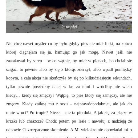
Ja tropię!
Nie chcę nawet myśleć co by było gdyby pies nie miał linki, na końcu
której ciągnęłam się ja, hamując go jak mogę. Nawet jeśli nie
zaatakował by saren – w co wątpię, by miał w planach, bo chciał się
ścigać, to pewnie albo by się z którąś zderzył, albo wpadł pomiędzy
kopyta, a cała akcja nie skończyła by się po kilkudziesięciu sekundach,
tylko pewnie poszedłby dalej w las za nimi i wróciłby nie wiem
kiedy… kiedy się zmęczy? Wątpię, to pies który się zamęczy, ale nie
zmęczy. Kiedy znikną mu z oczu – najprawdopodobniej, ale jak do
mnie wróci? Po tropie? Nieee… nie ta pierdoła. A jak się za plącze w
krzaki lub chaszcze? Chodź potem po lesie i nawołuj z nadzieją że
odpowie Ci zrozpaczone skomlenie. A
M.
wielokrotnie opowiadał mi o