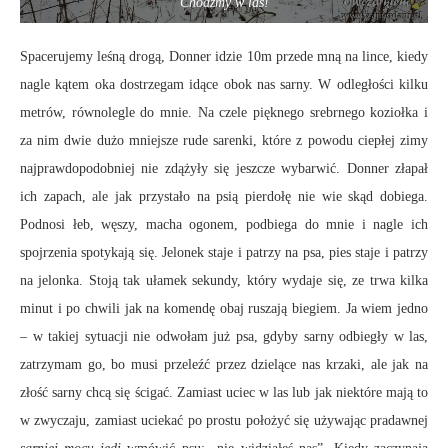
Chodźmy w las!
Spacerujemy leśną drogą, Donner idzie 10m przede mną na lince, kiedy
nagle kątem oka dostrzegam idące obok nas sarny. W odległości kilku
metrów, równolegle do mnie. Na czele pięknego srebrnego koziołka i
za nim dwie dużo mniejsze rude sarenki, które z powodu ciepłej zimy
najprawdopodobniej nie zdążyły się jeszcze wybarwić. Donner złapał
ich zapach, ale jak przystało na psią pierdołę nie wie skąd dobiega.
Podnosi łeb, węszy, macha ogonem, podbiega do mnie i nagle ich
spojrzenia spotykają się. Jelonek staje i patrzy na psa, pies staje i patrzy
na jelonka. Stoją tak ułamek sekundy, który wydaje się, ze trwa kilka
minut i po chwili jak na komendę obaj ruszają biegiem. Ja wiem jedno
– w takiej sytuacji nie odwołam już psa, gdyby sarny odbiegły w las,
zatrzymam go, bo musi przeleźć przez dzielące nas krzaki, ale jak na
złość sarny chcą się ścigać. Zamiast uciec w las lub jak niektóre mają to
w zwyczaju, zamiast uciekać po prostu położyć się używając pradawnej