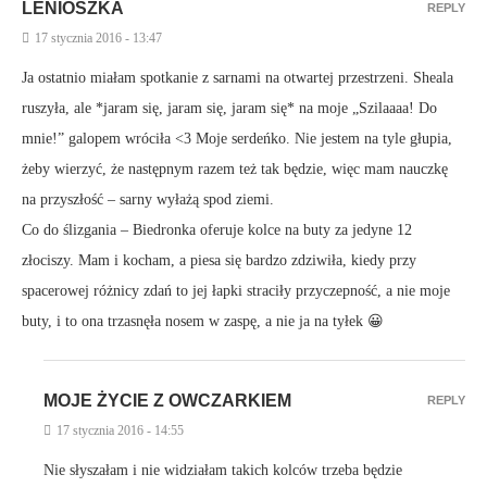
LENIOSZKA
REPLY
17 stycznia 2016 - 13:47
Ja ostatnio miałam spotkanie z sarnami na otwartej przestrzeni. Sheala
ruszyła, ale *jaram się, jaram się, jaram się* na moje „Szilaaaa! Do
mnie!” galopem wróciła <3 Moje serdeńko. Nie jestem na tyle głupia,
żeby wierzyć, że następnym razem też tak będzie, więc mam nauczkę
na przyszłość – sarny wyłażą spod ziemi.
Co do ślizgania – Biedronka oferuje kolce na buty za jedyne 12
złociszy. Mam i kocham, a piesa się bardzo zdziwiła, kiedy przy
spacerowej różnicy zdań to jej łapki straciły przyczepność, a nie moje
buty, i to ona trzasnęła nosem w zaspę, a nie ja na tyłek 😀
MOJE ŻYCIE Z OWCZARKIEM
REPLY
17 stycznia 2016 - 14:55
Nie słyszałam i nie widziałam takich kolców trzeba będzie