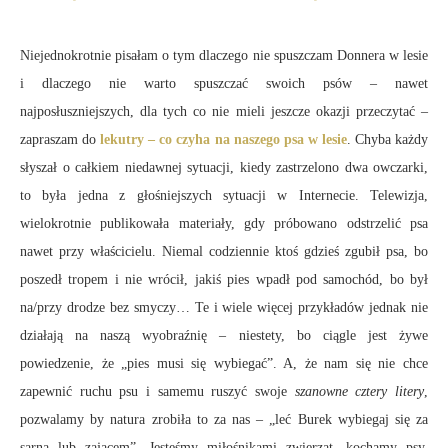
Niejednokrotnie pisałam o tym dlaczego nie spuszczam Donnera w lesie
i dlaczego nie warto spuszczać swoich psów – nawet
najposłuszniejszych, dla tych co nie mieli jeszcze okazji przeczytać –
zapraszam do
lekutry
– co czyha na naszego psa w lesie
. Chyba każdy
słyszał o całkiem niedawnej sytuacji, kiedy zastrzelono dwa owczarki,
to była jedna z głośniejszych sytuacji w Internecie. Telewizja,
wielokrotnie publikowała materiały, gdy próbowano odstrzelić psa
nawet przy właścicielu. Niemal codziennie ktoś gdzieś zgubił psa, bo
poszedł tropem i nie wrócił, jakiś pies wpadł pod samochód, bo był
na/przy drodze bez smyczy… Te i wiele więcej przykładów jednak nie
działają na naszą wyobraźnię – niestety, bo ciągle jest żywe
powiedzenie, że „pies musi się wybiegać”. A, że nam się nie chce
zapewnić ruchu psu i samemu ruszyć swoje
szanowne cztery litery
,
pozwalamy by natura zrobiła to za nas – „leć Burek wybiegaj się za
sarną lub zającem”. Jesteśmy miłośnikami zwierząt, kochamy psy,