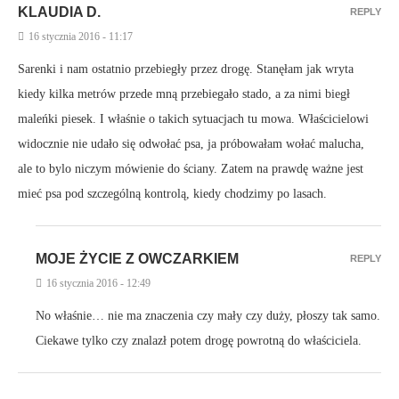
KLAUDIA D.
REPLY
16 stycznia 2016 - 11:17
Sarenki i nam ostatnio przebiegły przez drogę. Stanęłam jak wryta
kiedy kilka metrów przede mną przebiegało stado, a za nimi biegł
maleńki piesek. I właśnie o takich sytuacjach tu mowa. Właścicielowi
widocznie nie udało się odwołać psa, ja próbowałam wołać malucha,
ale to bylo niczym mówienie do ściany. Zatem na prawdę ważne jest
mieć psa pod szczególną kontrolą, kiedy chodzimy po lasach.
MOJE ŻYCIE Z OWCZARKIEM
REPLY
16 stycznia 2016 - 12:49
No właśnie… nie ma znaczenia czy mały czy duży, płoszy tak samo.
Ciekawe tylko czy znalazł potem drogę powrotną do właściciela.