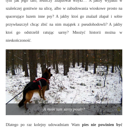
tym jak jego tato, leśniczy znajdował wnyki… A jakby wypadli w
szaleńczej gonitwie na ulicę, albo w zabudowania wioskowe prosto na
spacerujące luzem inne psy? A jakby ktoś go znalazł złapał i sobie
przywłaszczył chcąc zbić na nim majątek z pseudohodowli? A jakby
ktoś go odstrzelił ratując sarny? Mnożyć historii można w
nieskończoność.
A może tam sarny poszły?
Dlatego po raz kolejny udowadniam Wam
pies nie powinien być