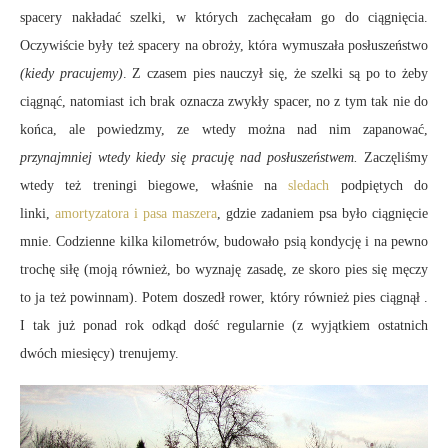
spacery nakładać szelki, w których zachęcałam go do ciągnięcia.
Oczywiście były też spacery na obroży, która wymuszała posłuszeństwo
(kiedy pracujemy)
. Z czasem pies nauczył się, że szelki są po to żeby
ciągnąć, natomiast ich brak oznacza zwykły spacer, no z tym tak nie do
końca, ale powiedzmy, ze wtedy można nad nim zapanować,
przynajmniej wtedy kiedy się pracuję nad posłuszeństwem.
Zaczęliśmy
wtedy też treningi biegowe, właśnie na
sledach
podpiętych do
linki,
amortyzatora i pasa maszera
, gdzie zadaniem psa było ciągnięcie
mnie. Codzienne kilka kilometrów, budowało psią kondycję i na pewno
trochę siłę (moją również, bo wyznaję zasadę, ze skoro pies się męczy
to ja też powinnam). Potem doszedł rower, który również pies ciągnął .
I tak już ponad rok odkąd dość regularnie (z wyjątkiem ostatnich
dwóch miesięcy) trenujemy.