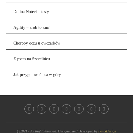
Dolina Noteci – testy
Agility – zrób to sam!
Choroby oczu u owczarków
Z psem na Szczelińcu…
Jak przygotować psa w góry
@2021 - All Right Reserved. Designed and Developed by
PenciDesign