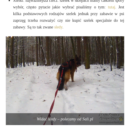
Szelki: najważniejsza rzecz: szelek w sklepach mamy całkiem spory
wybór, cżęsto pytacie jakie wybrać pisaliśmy o tym:
tutaj
. Jest
kilka podstawowych rodzajów szelek jednak przy zabawie w psi
zaprzęg trzeba rozważyć czy nie kupić szelek specjalnie do tej
zabawy. Są to tak zwane
sledy
.
Widać sledy – polecamy od Sali.pl