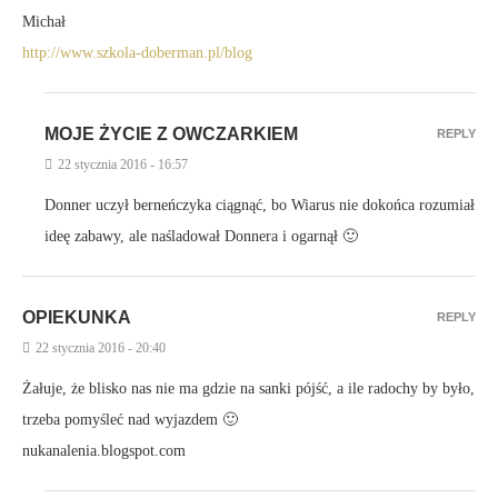
Michał
http://www.szkola-doberman.pl/blog
MOJE ŻYCIE Z OWCZARKIEM
REPLY
22 stycznia 2016 - 16:57
Donner uczył berneńczyka ciągnąć, bo Wiarus nie dokońca rozumiał
ideę zabawy, ale naśladował Donnera i ogarnął 🙂
OPIEKUNKA
REPLY
22 stycznia 2016 - 20:40
Żałuje, że blisko nas nie ma gdzie na sanki pójść, a ile radochy by było,
trzeba pomyśleć nad wyjazdem 🙂
nukanalenia.blogspot.com