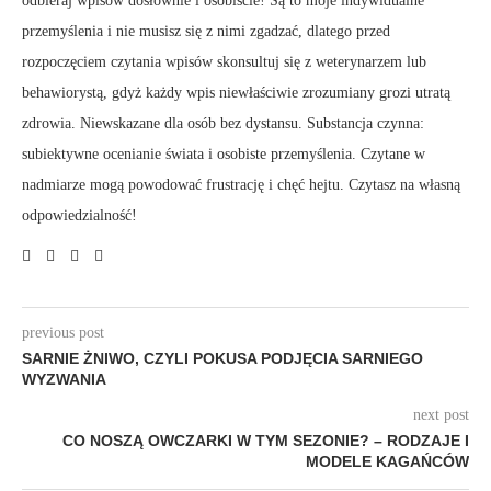
odbieraj wpisów dosłownie i osobiście! Są to moje indywidualne
przemyślenia i nie musisz się z nimi zgadzać, dlatego przed
rozpoczęciem czytania wpisów skonsultuj się z weterynarzem lub
behawiorystą, gdyż każdy wpis niewłaściwie zrozumiany grozi utratą
zdrowia. Niewskazane dla osób bez dystansu. Substancja czynna:
subiektywne ocenianie świata i osobiste przemyślenia. Czytane w
nadmiarze mogą powodować frustrację i chęć hejtu. Czytasz na własną
odpowiedzialność!
previous post
SARNIE ŻNIWO, CZYLI POKUSA PODJĘCIA SARNIEGO
WYZWANIA
next post
CO NOSZĄ OWCZARKI W TYM SEZONIE? – RODZAJE I
MODELE KAGAŃCÓW