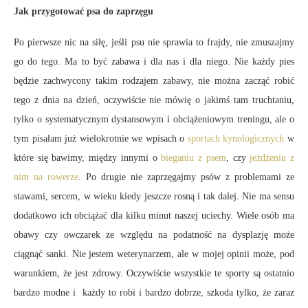
Jak przygotować psa do zaprzęgu
Po pierwsze nic na siłę, jeśli psu nie sprawia to frajdy, nie zmuszajmy
go do tego. Ma to być zabawa i dla nas i dla niego. Nie każdy pies
będzie zachwycony takim rodzajem zabawy, nie można zacząć robić
tego z dnia na dzień, oczywiście nie mówię o jakimś tam truchtaniu,
tylko o systematycznym dystansowym i obciążeniowym treningu, ale o
tym pisałam już wielokrotnie we wpisach o
sportach kynologicznych
w
które się bawimy, między innymi o
bieganiu z psem
, czy
jeżdżeniu z
nim na rowerze
. Po drugie nie zaprzęgajmy psów z problemami ze
stawami, sercem, w wieku kiedy jeszcze rosną i tak dalej. Nie ma sensu
dodatkowo ich obciążać dla kilku minut naszej uciechy. Wiele osób ma
obawy czy owczarek ze względu na podatność na dysplazję może
ciągnąć sanki. Nie jestem weterynarzem, ale w mojej opinii może, pod
warunkiem, że jest zdrowy. Oczywiście wszystkie te sporty są ostatnio
bardzo modne i każdy to robi i bardzo dobrze, szkoda tylko, że zaraz