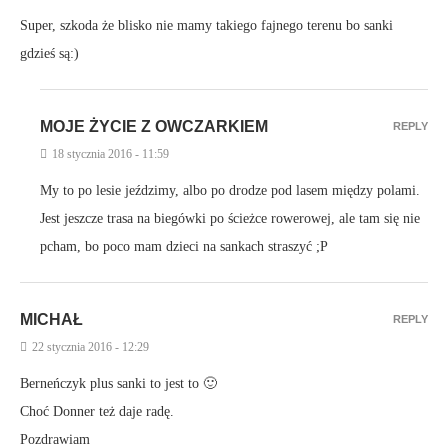
Super, szkoda że blisko nie mamy takiego fajnego terenu bo sanki
gdzieś są:)
MOJE ŻYCIE Z OWCZARKIEM
REPLY
18 stycznia 2016 - 11:59
My to po lesie jeździmy, albo po drodze pod lasem między polami.
Jest jeszcze trasa na biegówki po ścieżce rowerowej, ale tam się nie
pcham, bo poco mam dzieci na sankach straszyć ;P
MICHAŁ
REPLY
22 stycznia 2016 - 12:29
Berneńczyk plus sanki to jest to 🙂
Choć Donner też daje radę.
Pozdrawiam