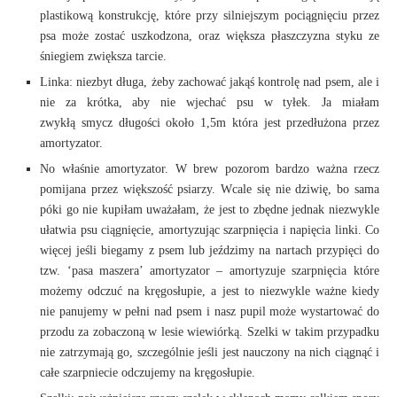
plastikową konstrukcję, które przy silniejszym pociągnięciu przez
psa może zostać uszkodzona, oraz większa płaszczyzna styku ze
śniegiem zwiększa tarcie.
Linka: niezbyt długa, żeby zachować jakąś kontrolę nad psem, ale i
nie za krótka, aby nie wjechać psu w tyłek. Ja miałam
zwykłą smycz długości około 1,5m która jest przedłużona przez
amortyzator.
No właśnie amortyzator. W brew pozorom bardzo ważna rzecz
pomijana przez większość psiarzy. Wcale się nie dziwię, bo sama
póki go nie kupiłam uważałam, że jest to zbędne jednak niezwykle
ułatwia psu ciągnięcie, amortyzując szarpnięcia i napięcia linki. Co
więcej jeśli biegamy z psem lub jeździmy na nartach przypięci do
tzw. ‘pasa maszera’ amortyzator – amortyzuje szarpnięcia które
możemy odczuć na kręgosłupie, a jest to niezwykle ważne kiedy
nie panujemy w pełni nad psem i nasz pupil może wystartować do
przodu za zobaczoną w lesie wiewiórką. Szelki w takim przypadku
nie zatrzymają go, szczególnie jeśli jest nauczony na nich ciągnąć i
całe szarpniecie odczujemy na kręgosłupie.