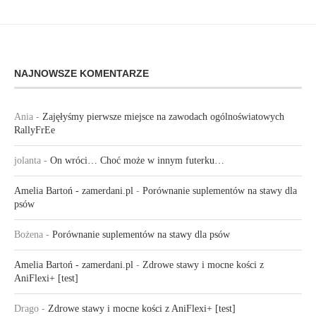
NAJNOWSZE KOMENTARZE
Ania
-
Zajęłyśmy pierwsze miejsce na zawodach ogólnoświatowych
RallyFrEe
jolanta
-
On wróci… Choć może w innym futerku…
Amelia Bartoń - zamerdani.pl
-
Porównanie suplementów na stawy dla
psów
Bożena
-
Porównanie suplementów na stawy dla psów
Amelia Bartoń - zamerdani.pl
-
Zdrowe stawy i mocne kości z
AniFlexi+ [test]
Drago
-
Zdrowe stawy i mocne kości z AniFlexi+ [test]