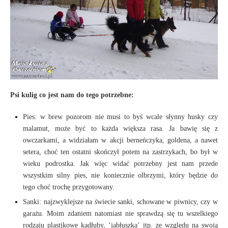
Psi kulig co jest nam do tego potrzebne:
Pies: w brew pozorom nie musi to byś wcale słynny husky czy
malamut, może być to każda większa rasa. Ja bawię się z
owczarkami, a widziałam w akcji berneńczyka, goldena, a nawet
setera, choć ten ostatni skończył potem na zastrzykach, bo był w
wieku podrostka. Jak więc widać potrzebny jest nam przede
wszystkim silny pies, nie koniecznie olbrzymi, który będzie do
tego choć trochę przygotowany.
Sanki: najzwyklejsze na świecie sanki, schowane w piwnicy, czy w
garażu. Moim zdaniem natomiast nie sprawdzą się tu wszelkiego
rodzaju plastikowe kadłuby, ‘jabłuszka’ itp. ze względu na swoją