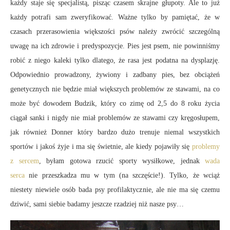
każdy staje się specjalistą, pisząc czasem skrajne głupoty. Ale to już
każdy potrafi sam zweryfikować. Ważne tylko by pamiętać, że w
czasach przerasowienia większości psów należy zwrócić szczególną
uwagę na ich zdrowie i predyspozycje. Pies jest psem, nie powinniśmy
robić z niego kaleki tylko dlatego, że rasa jest podatna na dysplazję.
Odpowiednio prowadzony, żywiony i zadbany pies, bez obciążeń
genetycznych nie będzie miał większych problemów ze stawami, na co
może być dowodem Budzik, który co zimę od 2,5 do 8 roku życia
ciągał sanki i nigdy nie miał problemów ze stawami czy kręgosłupem,
jak również Donner który bardzo dużo trenuje niemal wszystkich
sportów i jakoś żyje i ma się świetnie, ale kiedy pojawiły się
problemy
z sercem
, byłam gotowa rzucić sporty wysiłkowe, jednak
wada
serca
nie przeszkadza mu w tym (na szczęście!). Tylko, że wciąż
niestety niewiele osób bada psy profilaktycznie, ale nie ma się czemu
dziwić, sami siebie badamy jeszcze rzadziej niż nasze psy…