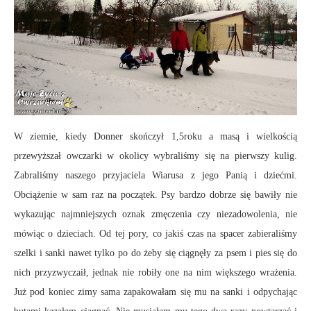
W ziemie, kiedy Donner skończył 1,5roku a masą i wielkością
przewyższał owczarki w okolicy wybraliśmy się na pierwszy kulig.
Zabraliśmy naszego przyjaciela Wiarusa z jego Panią i dziećmi.
Obciążenie w sam raz na początek. Psy bardzo dobrze się bawiły nie
wykazując najmniejszych oznak zmęczenia czy niezadowolenia, nie
mówiąc o dzieciach. Od tej pory, co jakiś czas na spacer zabieraliśmy
szelki i sanki nawet tylko po do żeby się ciągnęły za psem i pies się do
nich przyzwyczaił, jednak nie robiły one na nim większego wrażenia.
Już pod koniec zimy sama zapakowałam się mu na sanki i odpychając