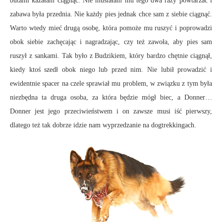
butami kazałam ciągnąć. Nie musiałam mu tego dwa razy powtarzać i
zabawa była przednia. Nie każdy pies jednak chce sam z siebie ciągnąć.
Warto wtedy mieć drugą osobę, która pomoże mu ruszyć i poprowadzi
obok siebie zachęcając i nagradzając, czy też zawoła, aby pies sam
ruszył z sankami. Tak było z Budzikiem, który bardzo chętnie ciągnął,
kiedy ktoś szedł obok niego lub przed nim. Nie lubił prowadzić i
ewidentnie spacer na czele sprawiał mu problem, w związku z tym była
niezbędna ta druga osoba, za która będzie mógł biec, a Donner…
Donner jest jego przeciwieństwem i on zawsze musi iść pierwszy,
dlatego też tak dobrze idzie nam wyprzedzanie na dogtrekkingach.