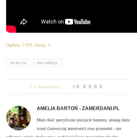
Ogółem: 2 970, dzisiaj: 1
PSI KULIG
PSI ZAPRZĘG
11 komentarzy
0
AMELIA BARTOŃ - ZAMERDANI.PL
Mam dość specyficzne poczucie humoru, stosuję dużo
ironii (zazwyczaj autoironii) oraz przenośni - nie