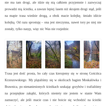
nie ma tam drogi, ale idzie się nią całkiem przyjemnie i zazwyczaj
prowadzi nią ścieżka, a zawsze lepiej lasem niż skrajem drogi stąd, jeśli
na mapie trasa wiedzie drogą, a obok macie kolejkę, śmiało idźcie
kolejką. Od razu sprostuję – ona jest nieczynna, nawet tory po niej nie
zostały, tylko nasyp, więc nic Was nie rozjedzie.
Trasa jest dość prosta, bo cały czas kierujemy się w stronę Gościńca
Krzeszowskiego. My plątaliśmy się w okolicach bagien Moskalówka i
Brawnica, po nienaniesionych ścieżkach szukając grzybów i trafialiśmy
na przepiękne zakątki, których niestety nie jestem w stanie Wam
zaznaczyć, ale jeśli macie czas i nie boicie się wchodzić na ścieżki