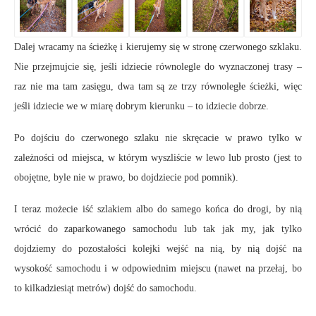
Dalej wracamy na ścieżkę i kierujemy się w stronę czerwonego szklaku.
Nie przejmujcie się, jeśli idziecie równolegle do wyznaczonej trasy –
raz nie ma tam zasięgu, dwa tam są ze trzy równoległe ścieżki, więc
jeśli idziecie we w miarę dobrym kierunku – to idziecie dobrze.
Po dojściu do czerwonego szlaku nie skręcacie w prawo tylko w
zależności od miejsca, w którym wyszliście w lewo lub prosto (jest to
obojętne, byle nie w prawo, bo dojdziecie pod pomnik).
I teraz możecie iść szlakiem albo do samego końca do drogi, by nią
wrócić do zaparkowanego samochodu lub tak jak my, jak tylko
dojdziemy do pozostałości kolejki wejść na nią, by nią dojść na
wysokość samochodu i w odpowiednim miejscu (nawet na przełaj, bo
to kilkadziesiąt metrów) dojść do samochodu.