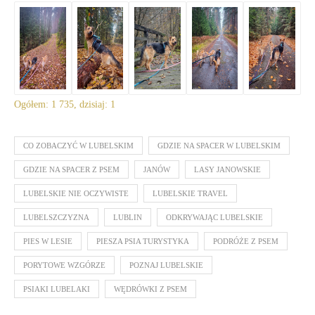
Ogółem: 1 735, dzisiaj: 1
CO ZOBACZYĆ W LUBELSKIM
GDZIE NA SPACER W LUBELSKIM
GDZIE NA SPACER Z PSEM
JANÓW
LASY JANOWSKIE
LUBELSKIE NIE OCZYWISTE
LUBELSKIE TRAVEL
LUBELSZCZYZNA
LUBLIN
ODKRYWAJĄC LUBELSKIE
PIES W LESIE
PIESZA PSIA TURYSTYKA
PODRÓŻE Z PSEM
PORYTOWE WZGÓRZE
POZNAJ LUBELSKIE
PSIAKI LUBELAKI
WĘDRÓWKI Z PSEM