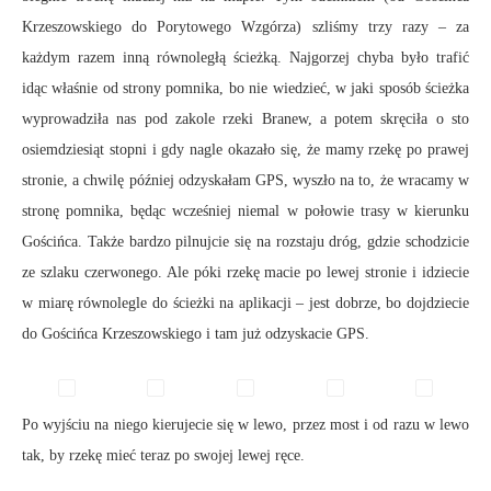
Krzeszowskiego do Porytowego Wzgórza) szliśmy trzy razy – za
każdym razem inną równoległą ścieżką. Najgorzej chyba było trafić
idąc właśnie od strony pomnika, bo nie wiedzieć, w jaki sposób ścieżka
wyprowadziła nas pod zakole rzeki Branew, a potem skręciła o sto
osiemdziesiąt stopni i gdy nagle okazało się, że mamy rzekę po prawej
stronie, a chwilę później odzyskałam GPS, wyszło na to, że wracamy w
stronę pomnika, będąc wcześniej niemal w połowie trasy w kierunku
Gościńca. Także bardzo pilnujcie się na rozstaju dróg, gdzie schodzicie
ze szlaku czerwonego. Ale póki rzekę macie po lewej stronie i idziecie
w miarę równolegle do ścieżki na aplikacji – jest dobrze, bo dojdziecie
do Gościńca Krzeszowskiego i tam już odzyskacie GPS.
Po wyjściu na niego kierujecie się w lewo, przez most i od razu w lewo
tak, by rzekę mieć teraz po swojej lewej ręce.