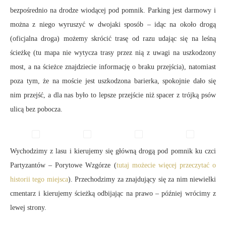
bezpośrednio na drodze wiodącej pod pomnik. Parking jest darmowy i
można z niego wyruszyć w dwojaki sposób – idąc na około drogą
(oficjalna droga) możemy skrócić trasę od razu udając się na leśną
ścieżkę (tu mapa nie wytycza trasy przez nią z uwagi na uszkodzony
most, a na ścieżce znajdziecie informację o braku przejścia), natomiast
poza tym, że na moście jest uszkodzona barierka, spokojnie dało się
nim przejść, a dla nas było to lepsze przejście niż spacer z trójką psów
ulicą bez pobocza.
Wychodzimy z lasu i kierujemy się główną drogą pod pomnik ku czci
Partyzantów – Porytowe Wzgórze (
tutaj możecie więcej przeczytać o
historii tego miejsca
). Przechodzimy za znajdujący się za nim niewielki
cmentarz i kierujemy ścieżką odbijając na prawo – później wrócimy z
lewej strony.