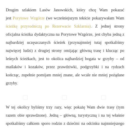
Drugim szlakiem Lasów Janowskich, który chcę Wam pokazać
jest
Porytowe Wzgórze
(we wcześniejszym tekście pokazywałam Wam
ścieżkę przyrodniczą po Rezerwacie Szklarnia)
. Z jednej strony
oficjalna ścieżka dydaktyczna na Porytowe Wzgórze, jest chyba jedną z
najbardziej uczęszczanych ścieżek (przynajmniej tutaj spotkaliśmy
najwięcej ludzi) z drugiej strony omijając główną trasę i klucząc po
leśnych ścieżkach, jest to okolica najbardziej bogata w grzyby – od
maślaków i kozaków, przez prawdziwki, podgrzybki i na rydzach
kończąc, zupełnie pomijam mniej znane, ale wcale nie mniej pożądane
grzyby.
W tej okolicy byliśmy trzy razy, więc pokażę Wam dwie trasy (tym
razem obie sprawdzone). Jedną – główną, turystyczną i na tej właśnie
spotkaliśmy całkiem sporo rodzin z dziećmi na odcinku najmniejszego