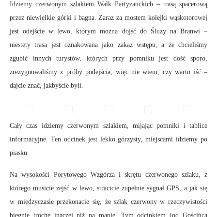
Idziemy czerwonym szlakiem Walk Partyzanckich – trasą spacerową
przez niewielkie górki i bagna. Zaraz za mostem kolejki wąskotorowej
jest odejście w lewo, którym można dojść do Śluzy na Branwi –
niestety trasa jest oznakowana jako zakaz wstępu, a że chcieliśmy
zgubić innych turystów, których przy pomniku jest dość sporo,
zrezygnowaliśmy z próby podejścia, więc nie wiem, czy warto iść –
dajcie znać, jakbyście byli.
Cały czas idziemy czerwonym szlakiem, mijając pomniki i tablice
informacyjne. Ten odcinek jest lekko górzysty, miejscami idziemy po
piasku.
Na wysokości Porytowego Wzgórza i skrętu czerwonego szlaku, z
którego musicie zejść w lewo, stracicie zupełnie sygnał GPS, a jak się
w międzyczasie przekonacie się, że szlak czerwony w rzeczywistości
biegnie trochę inaczej niż na mapie. Tym odcinkiem (od Gościńca