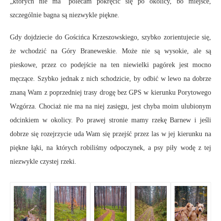
„których nie ma” polecam pokręcić się po okolicy, bo miejsce,
szczególnie bagna są niezwykle piękne.
Gdy dojdziecie do Gościńca Krzeszowskiego, szybko zorientujecie się,
że wchodzić na Góry Braneweskie. Może nie są wysokie, ale są
pieskowe, przez co podejście na ten niewielki pagórek jest mocno
męczące. Szybko jednak z nich schodzicie, by odbić w lewo na dobrze
znaną Wam z poprzedniej trasy drogę bez GPS w kierunku Porytowego
Wzgórza. Chociaż nie ma na niej zasięgu, jest chyba moim ulubionym
odcinkiem w okolicy. Po prawej stronie mamy rzekę Barnew i jeśli
dobrze się rozejrzycie uda Wam się przejść przez las w jej kierunku na
piękne łąki, na których robiliśmy odpoczynek, a psy piły wodę z tej
niezwykle czystej rzeki.