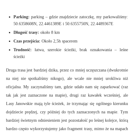
Parking:
parking – gdzie znajdziecie zatoczkę, my parkowaliśmy:
50.6358608N, 22.4461389E i 50.6355750N, 22.4489367E
Długość trasy:
około 8 km
Czas przejścia:
Około 2,5h spacerem
Trudność:
łatwa, szerokie ścieżki, brak oznakowania – leśne
ścieżki
Druga trasa jest bardziej dzika, przez co mniej uczęszczana (dwukrotnie
na niej nie spotkaliśmy nikogo), ale wcale nie mniej urokliwa niż
oficjalna. My zaczynaliśmy tam, gdzie udało nam się zaparkować (raz
tak jak jest zaznaczone na mapie), drugi raz kawałek wcześniej, ale
Lasy Janowskie mają tyle ścieżek, że trzymając się ogólnego kierunku
dojdziecie prędzej, czy później do tych zaznaczonych na mapie. Tym
bardziej świetnym odniesieniem jest pozostałość po leśnej kolejce, którą
bardzo często wykorzystujemy jako fragment trasy, mimo że na mapach