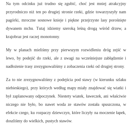
Na tym odcinku już trudno się zgubić, choć jest mniej atrakcyjny
przyrodniczo niż ten po drugiej stronie rzeki, gdzie towarzyszyły nam
pagórki, mroczne sosnowe knieje i piękne przejrzyste lasy porośnięte
dywanem mchu. Tutaj idziemy szeroką leśną drogą wśród drzew, a
krajobraz jest raczej monotonny.
My w planach mieliśmy przy pierwszym rozwidleniu dróg zejść w
lewo, by podejść do rzeki, ale z uwagi na wcześniejsze zabłądzenie i
nadłożenie trasy zrezygnowaliśmy z zobaczenia rzeki od drugiej strony.
Za to nie zrezygnowaliśmy z podejścia pod stawy (w kierunku szlaku
niebieskiego), przy których według mapy miały znajdować się wiatki i
był zaplanowany odpoczynek. Niestety wiatek, ławeczek, ani właściwie
niczego nie było, bo nawet woda ze stawów została spuszczona, w
efekcie czego, ku rozpaczy dziewczyn, które liczyły na moczenie łapek,
doszliśmy do wielkich, pustych stawów.