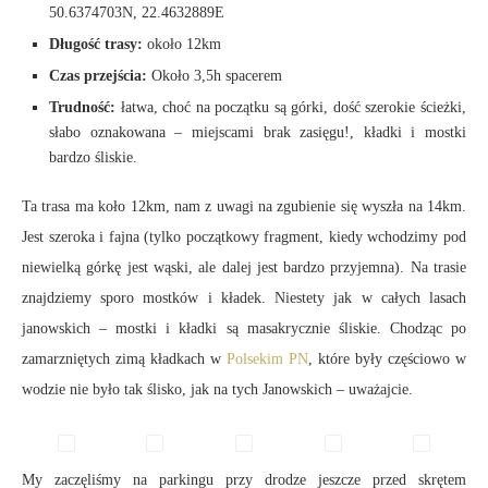
50.6374703N, 22.4632889E
Długość trasy:
około 12km
Czas przejścia:
Około 3,5h spacerem
Trudność:
łatwa, choć na początku są górki, dość szerokie ścieżki,
słabo oznakowana – miejscami brak zasięgu!, kładki i mostki
bardzo śliskie.
Ta trasa ma koło 12km, nam z uwagi na zgubienie się wyszła na 14km.
Jest szeroka i fajna (tylko początkowy fragment, kiedy wchodzimy pod
niewielką górkę jest wąski, ale dalej jest bardzo przyjemna). Na trasie
znajdziemy sporo mostków i kładek. Niestety jak w całych lasach
janowskich – mostki i kładki są masakrycznie śliskie. Chodząc po
zamarzniętych zimą kładkach w
Polsekim PN
, które były częściowo w
wodzie nie było tak ślisko, jak na tych Janowskich – uważajcie.
My zaczęliśmy na parkingu przy drodze jeszcze przed skrętem