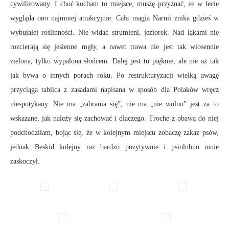
cywilizowany. I choć kocham to miejsce, muszę przyznać, ze w lecie
wygląda ono najmniej atrakcyjnie. Cała magia Narnii znika gdzieś w
wybujałej roślinności. Nie widać strumieni, jeziorek. Nad łąkami nie
rozcierają się jesienne mgły, a nawet trawa nie jest tak wiosennie
zielona, tylko wypalona słońcem. Dalej jest tu pięknie, ale nie aż tak
jak bywa o innych porach roku. Po restrukturyzacji wielką uwagę
przyciąga tablica z zasadami napisana w sposób dla Polaków wręcz
niespotykany. Nie ma „zabrania się”, nie ma „nie wolno” jest za to
wskazane, jak należy się zachować i dlaczego. Trochę z obawą do niej
podchodziłam, bojąc się, że w kolejnym miejscu zobaczę zakaz psów,
jednak Beskid kolejny raz bardzo pozytywnie i psiolubno mnie
zaskoczył.