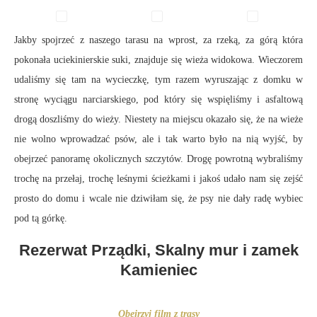
Jakby spojrzeć z naszego tarasu na wprost, za rzeką, za górą która
pokonała uciekinierskie suki, znajduje się wieża widokowa. Wieczorem
udaliśmy się tam na wycieczkę, tym razem wyruszając z domku w
stronę wyciągu narciarskiego, pod który się wspięliśmy i asfaltową
drogą doszliśmy do wieży. Niestety na miejscu okazało się, że na wieże
nie wolno wprowadzać psów, ale i tak warto było na nią wyjść, by
obejrzeć panoramę okolicznych szczytów. Drogę powrotną wybraliśmy
trochę na przełaj, trochę leśnymi ścieżkami i jakoś udało nam się zejść
prosto do domu i wcale nie dziwiłam się, że psy nie dały radę wybiec
pod tą górkę.
Rezerwat Prządki, Skalny mur i zamek
Kamieniec
Obejrzyj film z trasy