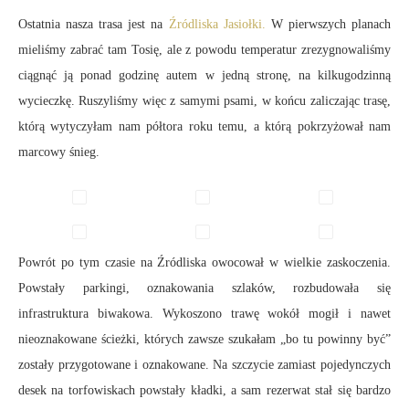
Ostatnia nasza trasa jest na
Źródliska Jasiołki.
W pierwszych planach
mieliśmy zabrać tam Tosię, ale z powodu temperatur zrezygnowaliśmy
ciągnąć ją ponad godzinę autem w jedną stronę, na kilkugodzinną
wycieczkę. Ruszyliśmy więc z samymi psami, w końcu zaliczając trasę,
którą wytyczyłam nam półtora roku temu, a którą pokrzyżował nam
marcowy śnieg.
Powrót po tym czasie na Źródliska owocował w wielkie zaskoczenia.
Powstały parkingi, oznakowania szlaków, rozbudowała się
infrastruktura biwakowa. Wykoszono trawę wokół mogił i nawet
nieoznakowane ścieżki, których zawsze szukałam „bo tu powinny być”
zostały przygotowane i oznakowane. Na szczycie zamiast pojedynczych
desek na torfowiskach powstały kładki, a sam rezerwat stał się bardzo