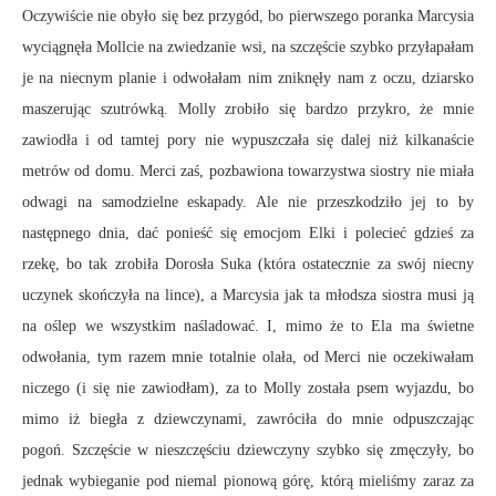
Oczywiście nie obyło się bez przygód, bo pierwszego poranka Marcysia
wyciągnęła Mollcie na zwiedzanie wsi, na szczęście szybko przyłapałam
je na niecnym planie i odwołałam nim zniknęły nam z oczu, dziarsko
maszerując szutrówką. Molly zrobiło się bardzo przykro, że mnie
zawiodła i od tamtej pory nie wypuszczała się dalej niż kilkanaście
metrów od domu. Merci zaś, pozbawiona towarzystwa siostry nie miała
odwagi na samodzielne eskapady. Ale nie przeszkodziło jej to by
następnego dnia, dać ponieść się emocjom Elki i polecieć gdzieś za
rzekę, bo tak zrobiła Dorosła Suka (która ostatecznie za swój niecny
uczynek skończyła na lince), a Marcysia jak ta młodsza siostra musi ją
na oślep we wszystkim naśladować. I, mimo że to Ela ma świetne
odwołania, tym razem mnie totalnie olała, od Merci nie oczekiwałam
niczego (i się nie zawiodłam), za to Molly została psem wyjazdu, bo
mimo iż biegła z dziewczynami, zawróciła do mnie odpuszczając
pogoń. Szczęście w nieszczęściu dziewczyny szybko się zmęczyły, bo
jednak wybieganie pod niemal pionową górę, którą mieliśmy zaraz za