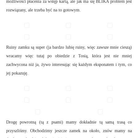
możliwości płacenia za wstęp kartą, ale jak ma się BLIKA problem jest
rozwiązany, ale trzeba być na to gotowym.
Ruiny zamku są super (ja bardzo lubię ruiny, więc zawsze mnie cieszą)
wracamy więc tutaj po obiedzie z Tosią, która jest nie mniej
zachwycona niż ja, żywo interesując się każdym eksponatem i tym, co
jej pokazuję.
Drogę powrotną (tą z psami) mamy dokładnie tą samą trasą co
przyszliśmy. Obchodzimy jeszcze zamek na około, znów mamy na