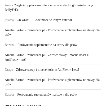
Ania
-
Zajęłyśmy pierwsze miejsce na zawodach ogólnoświatowych
RallyFrEe
jolanta
-
On wróci… Choć może w innym futerku…
Amelia Bartoń - zamerdani.pl
-
Porównanie suplementów na stawy dla
psów
Bożena
-
Porównanie suplementów na stawy dla psów
Amelia Bartoń - zamerdani.pl
-
Zdrowe stawy i mocne kości z
AniFlexi+ [test]
Drago
-
Zdrowe stawy i mocne kości z AniFlexi+ [test]
Amelia Bartoń - zamerdani.pl
-
Porównanie suplementów na stawy dla
psów
Kacper
-
Porównanie suplementów na stawy dla psów
WARTO PRZECZYTAĆ: