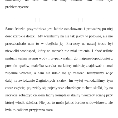
problematyczne.
Sama ścieżka przyrodnicza jest ładnie oznakowana i prowadzą po niej
dość szerokie dróżki. My weszliśmy na nią tak jakby w połowie, ale nie
przeszkadzało nam to w obejściu jej. Pierwszy na naszej trasie był
niewielki wodospad, który na mapach nie miał imienia. I choć usilnie
nasłuchiwałam szumu wody i wypatrywałam go, najprawdopodobniej z
powodu upałów, maleńka rzeczka, na której miał się znajdować niemal
zupełnie wyschła, a nam nie udało się go znaleźć. Ruszyliśmy więc
dalej na zwiedzanie Zaginionych Skałek. Im wyżej wchodziliśmy, tym
coraz częściej pojawiały się pojedyncze obrośnięte mchem skałki, by na
szczycie zobaczyć całkiem ładny kompleks skalny tworzący ścianę przy
której wiodła ścieżka. Nie jest to może jakieś bardzo widowiskowe, ale
była to całkiem przyjemna trasa.