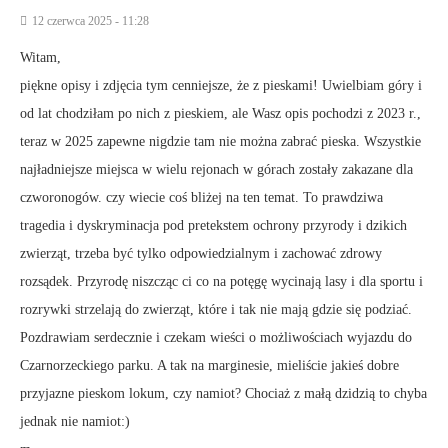
12 czerwca 2025 - 11:28
Witam,
piękne opisy i zdjęcia tym cenniejsze, że z pieskami! Uwielbiam góry i
od lat chodziłam po nich z pieskiem, ale Wasz opis pochodzi z 2023 r.,
teraz w 2025 zapewne nigdzie tam nie można zabrać pieska. Wszystkie
najładniejsze miejsca w wielu rejonach w górach zostały zakazane dla
czworonogów. czy wiecie coś bliżej na ten temat. To prawdziwa
tragedia i dyskryminacja pod pretekstem ochrony przyrody i dzikich
zwierząt, trzeba być tylko odpowiedzialnym i zachować zdrowy
rozsądek. Przyrodę niszcząc ci co na potęgę wycinają lasy i dla sportu i
rozrywki strzelają do zwierząt, które i tak nie mają gdzie się podziać.
Pozdrawiam serdecznie i czekam wieści o możliwościach wyjazdu do
Czarnorzeckiego parku. A tak na marginesie, mieliście jakieś dobre
przyjazne pieskom lokum, czy namiot? Chociaż z małą dzidzią to chyba
jednak nie namiot:)