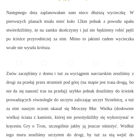
Następnego dnia zaplanowałam nam nieco dłuższą wycieczkę. W
pierwszych planach miała mieć koło 12km jednak z powodu upału
stwierdziliśmy, że na zamku skończymy i już nie będziemy robić pętli
po ścieżce przyrodniczej za nim. Mimo to jakimś cudem wycieczka
wcale nie wyszła krótsza.
Znów zaczęliśmy z domu i tuż za wyciągiem narciarskim zeszliśmy z
drogi na przełaj przez strumień pod górę (na mapie jest trasa drogą, bo
nie da się nanosić tras na przełaj) szybko jednak doszliśmy do ścieżek
prowadzących równolegle do szczytu zaliczając szczyt Strzelnicę, a tuż
za nim naszym oczom ukazał się Mroczny Mur. Wielka (dosłownie
wielka) ściana z kamieni, której nie powstydziliby się wykorzystać w
kręceniu Gry o Tron, szczególnie jakby ją jeszcze ośnieżyć. Wzdłuż
tego muru zeszliśmy szczytem do drogi, by tuż za nią wejść do