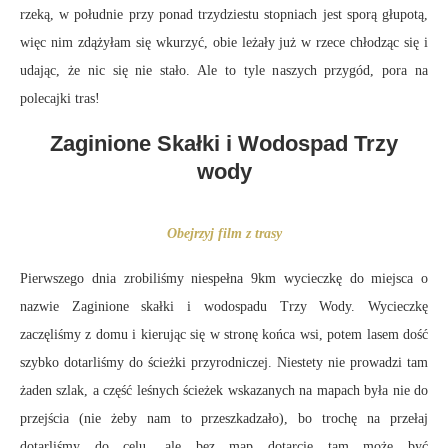
rzeką, w południe przy ponad trzydziestu stopniach jest sporą głupotą,
więc nim zdążyłam się wkurzyć, obie leżały już w rzece chłodząc się i
udając, że nic się nie stało. Ale to tyle naszych przygód, pora na
polecajki tras!
Zaginione Skałki i Wodospad Trzy
wody
Obejrzyj film z trasy
Pierwszego dnia zrobiliśmy niespełna 9km wycieczkę do miejsca o
nazwie Zaginione skałki i wodospadu Trzy Wody. Wycieczkę
zaczęliśmy z domu i kierując się w stronę końca wsi, potem lasem dość
szybko dotarliśmy do ścieżki przyrodniczej. Niestety nie prowadzi tam
żaden szlak, a część leśnych ścieżek wskazanych na mapach była nie do
przejścia (nie żeby nam to przeszkadzało), bo trochę na przełaj
dotarliśmy do celu, ale bez map dotarcie tam może być