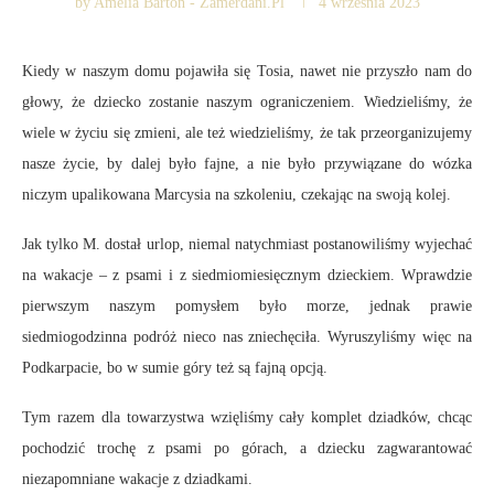
by
Amelia Bartoń - Zamerdani.pl
4 września 2023
Kiedy w naszym domu pojawiła się Tosia, nawet nie przyszło nam do
głowy, że dziecko zostanie naszym ograniczeniem. Wiedzieliśmy, że
wiele w życiu się zmieni, ale też wiedzieliśmy, że tak przeorganizujemy
nasze życie, by dalej było fajne, a nie było przywiązane do wózka
niczym upalikowana Marcysia na szkoleniu, czekając na swoją kolej.
Jak tylko M. dostał urlop, niemal natychmiast postanowiliśmy wyjechać
na wakacje – z psami i z siedmiomiesięcznym dzieckiem. Wprawdzie
pierwszym naszym pomysłem było morze, jednak prawie
siedmiogodzinna podróż nieco nas zniechęciła. Wyruszyliśmy więc na
Podkarpacie, bo w sumie góry też są fajną opcją.
Tym razem dla towarzystwa wzięliśmy cały komplet dziadków, chcąc
pochodzić trochę z psami po górach, a dziecku zagwarantować
niezapomniane wakacje z dziadkami.