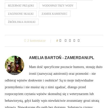
REZERWAT PRZĄDKI
WODOSPAD TRZY WODY
ZAGINIONE SKAŁKI
ZAMEK KAMIENIEC
ŹRÓDLISKA JASIOŁKI
2 komentarze
0
AMELIA BARTOŃ - ZAMERDANI.PL
Mam dość specyficzne poczucie humoru, stosuję dużo
ironii (zazwyczaj autoironii) oraz przenośni - nie
odbieraj wpisów dosłownie i osobiście! Są to moje indywidualne
przemyślenia i nie musisz się z nimi zgadzać, dlatego przed
rozpoczęciem czytania wpisów skonsultuj się z weterynarzem lub
behawiorystą, gdyż każdy wpis niewłaściwie zrozumiany grozi utratą
zdrowia. Niewskazane dla osób bez dystansu. Substancja czynna: