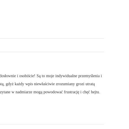
dosłownie i osobiście! Są to moje indywidualne przemyślenia i
stą, gdyż każdy wpis niewłaściwie zrozumiany grozi utratą
 Czytane w nadmiarze mogą powodować frustrację i chęć hejtu.