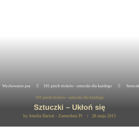
Wychowanie psa
101 psich tricków - sztuczki dla każdego
Sztuczk
101 psich tricków - sztuczki dla każdego
Sztuczki – Ukłoń się
by
Amelia Bartoń - Zamerdani.pl
28 maja 2015