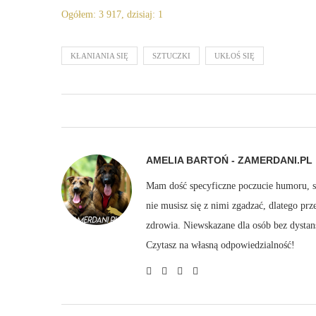
Ogółem: 3 917, dzisiaj: 1
KŁANIANIA SIĘ
SZTUCZKI
UKŁOŚ SIĘ
AMELIA BARTOŃ - ZAMERDANI.PL
Mam dość specyficzne poczucie humoru, sto
nie musisz się z nimi zgadzać, dlatego pr
zdrowia. Niewskazane dla osób bez dystan
Czytasz na własną odpowiedzialność!