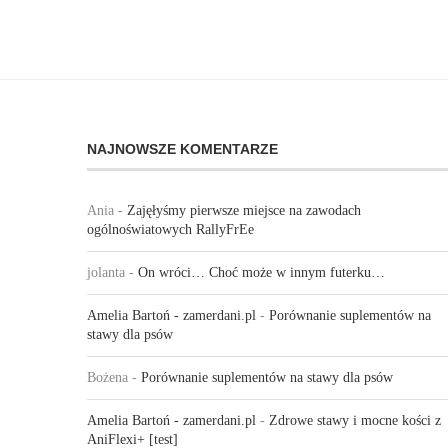
NAJNOWSZE KOMENTARZE
Ania
-
Zajęłyśmy pierwsze miejsce na zawodach
ogólnoświatowych RallyFrEe
jolanta
-
On wróci… Choć może w innym futerku…
Amelia Bartoń - zamerdani.pl
-
Porównanie suplementów na
stawy dla psów
Bożena
-
Porównanie suplementów na stawy dla psów
Amelia Bartoń - zamerdani.pl
-
Zdrowe stawy i mocne kości z
AniFlexi+ [test]