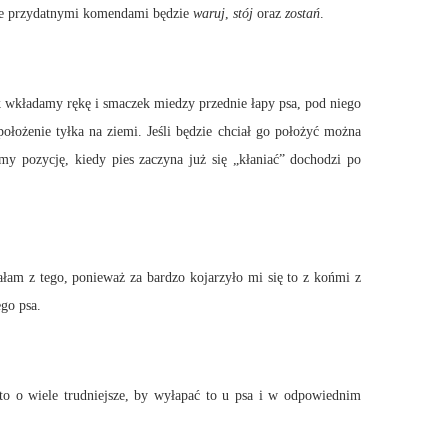
cie przydatnymi komendami będzie
waruj
,
stój
oraz
zostań
.
 wkładamy rękę i smaczek miedzy przednie łapy psa, pod niego
łożenie tyłka na ziemi. Jeśli będzie chciał go położyć można
my pozycję, kiedy pies zaczyna już się „kłaniać” dochodzi po
ałam z tego, ponieważ za bardzo kojarzyło mi się to z końmi z
ego psa.
to o wiele trudniejsze, by wyłapać to u psa i w odpowiednim