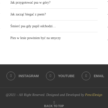
Jak przygotować psa w góry?
Jak zacząć biegać z psem?
Śmierć psa gdy pupil odchodzi…
Pies w lesie powinien być na smyczy
INSTAGRAM
YOUTUBE
EMAIL
@2021 - All Right Reserved. Designed and Developed by
PenciDesign
BACK TO TOP