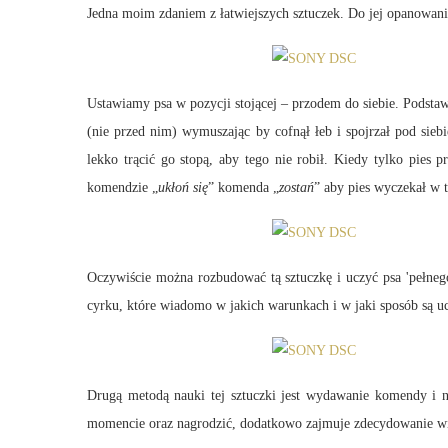
Jedna moim zdaniem z łatwiejszych sztuczek. Do jej opanowan
Ustawiamy psa w pozycji stojącej – przodem do siebie. Podst
(nie przed nim) wymuszając by cofnął łeb i spojrzał pod sie
lekko trącić go stopą, aby tego nie robił. Kiedy tylko pies
komendzie „
ukłoń się
” komenda „
zostań
” aby pies wyczekał w t
Oczywiście można rozbudować tą sztuczkę i uczyć psa 'pełnego
cyrku, które wiadomo w jakich warunkach i w jaki sposób są uc
Drugą metodą nauki tej sztuczki jest wydawanie komendy i n
momencie oraz nagrodzić, dodatkowo zajmuje zdecydowanie wi