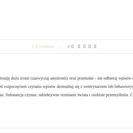
0 comment
0
suję dużo ironii (zazwyczaj autoironii) oraz przenośni - nie odbieraj wpisów 
zed rozpoczęciem czytania wpisów skonsultuj się z weterynarzem lub behawiory
su. Substancja czynna: subiektywne ocenianie świata i osobiste przemyślenia.