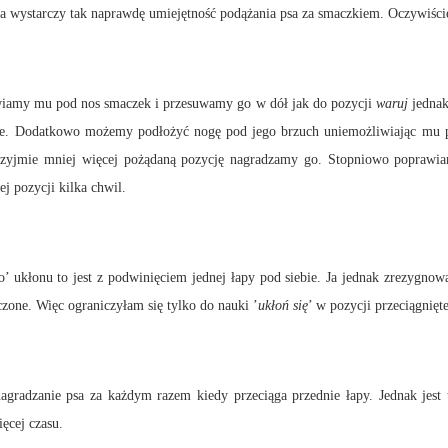
ia wystarczy tak naprawdę umiejętność podążania psa za smaczkiem. Oczywiś
awiamy mu pod nos smaczek i przesuwamy go w dół jak do pozycji
waruj
jednak
bie. Dodatkowo możemy podłożyć nogę pod jego brzuch uniemożliwiając mu po
 przyjmie mniej więcej pożądaną pozycję nagradzamy go. Stopniowo poprawia
ej pozycji kilka chwil.
’ ukłonu to jest z podwinięciem jednej łapy pod siebie. Ja jednak zrezygnow
zone. Więc ograniczyłam się tylko do nauki ’
ukłoń się
’ w pozycji przeciągnięt
agradzanie psa za każdym razem kiedy przeciąga przednie łapy. Jednak jest 
ęcej czasu.