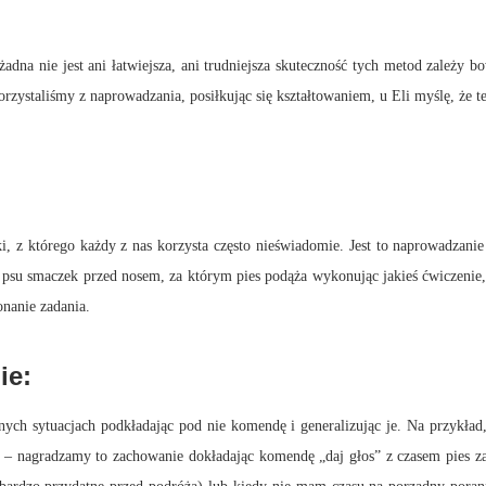
żadna nie jest ani łatwiejsza, ani trudniejsza skuteczność tych metod zależy 
zystaliśmy z naprowadzania, posiłkując się kształtowaniem, u Eli myślę, że te
uki, z którego każdy z nas korzysta często nieświadomie. Jest to naprowadzan
su smaczek przed nosem, za którym pies podąża wykonując jakieś ćwiczenie, cz
nanie zadania.
ie:
żnych sytuacjach podkładając pod nie komendę i generalizując je. Na przykła
 – nagradzamy to zachowanie dokładając komendę „daj głos” z czasem pies za