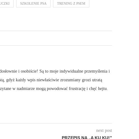
TUCZKI
SZKOLENIE PSA
TRENING Z PSEM
dosłownie i osobiście! Są to moje indywidualne przemyślenia i
stą, gdyż każdy wpis niewłaściwie zrozumiany grozi utratą
 Czytane w nadmiarze mogą powodować frustrację i chęć hejtu.
next post
PRZEPIS NA „A KU KU!”