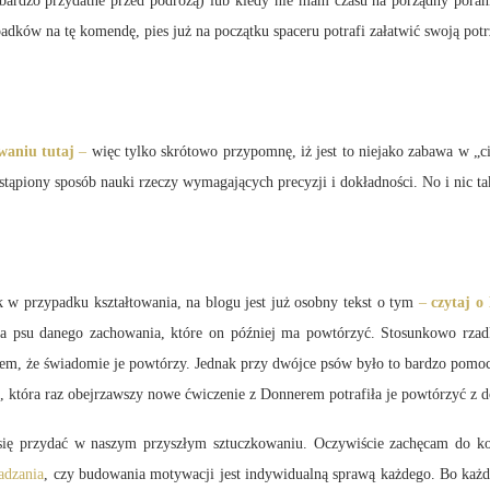
 bardzo przydatne przed podróżą) lub kiedy nie mam czasu na porządny porann
adków na tę komendę, pies już na początku spaceru potrafi załatwić swoją potr
owaniu tutaj
–
więc tylko skrótowo przypomnę, iż jest to niejako zabawa w „c
astąpiony sposób nauki rzeczy wymagających precyzji i dokładności. No i nic ta
 w przypadku kształtowania, na blogu jest już osobny tekst o tym
–
czytaj o
ja psu danego zachowania, które on później ma powtórzyć. Stosunkowo rzad
aniem, że świadomie je powtórzy. Jednak przy dwójce psów było to bardzo pomo
 która raz obejrzawszy nowe ćwiczenie z Donnerem potrafiła je powtórzyć z dok
 się przydać w naszym przyszłym sztuczkowaniu. Oczywiście zachęcam do k
adzania
, czy budowania motywacji jest indywidualną sprawą każdego. Bo każdy