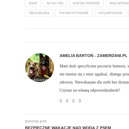
DAID
DO AS I DO
KSZTAŁTOWANIE
MAŁOPOWA
TRESURA PSA
WYCHWYTYWANIE
WYŁAPYWANIE
AMELIA BARTOŃ - ZAMERDANI.PL
Mam dość specyficzne poczucie humoru, sto
nie musisz się z nimi zgadzać, dlatego pr
zdrowia. Niewskazane dla osób bez dystan
Czytasz na własną odpowiedzialność!
previous post
BEZPIECZNE WAKACJE NAD WODĄ Z PSEM