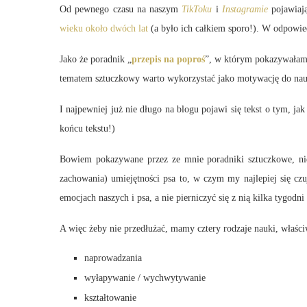
Od pewnego czasu na naszym
TikToku
i
Instagramie
pojawiają
wieku około dwóch lat
(a było ich całkiem sporo!). W odpowiedz
Jako że poradnik „
przepis na poproś
”, w którym pokazywałam 
tematem sztuczkowy warto wykorzystać jako motywację do nauki
I najpewniej już nie długo na blogu pojawi się tekst o tym, jak
końcu tekstu!)
Bowiem pokazywane przez ze mnie poradniki sztuczkowe, nie
zachowania) umiejętności psa to, w czym my najlepiej się czu
emocjach naszych i psa, a nie pierniczyć się z nią kilka tygod
A więc żeby nie przedłużać, mamy cztery rodzaje nauki, właściw
naprowadzania
wyłapywanie / wychwytywanie
kształtowanie