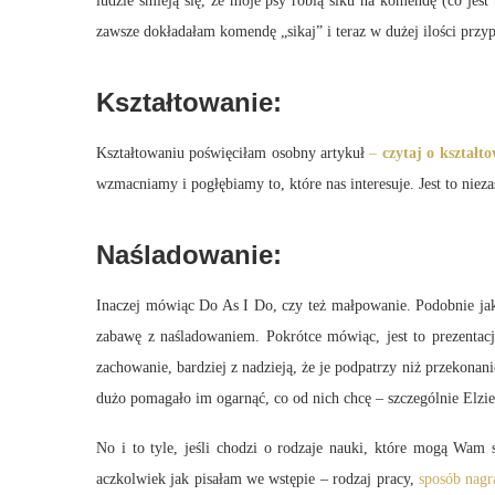
ludzie śmieją się, że moje psy robią siku na komendę (co jest
zawsze dokładałam komendę „sikaj” i teraz w dużej ilości przyp
Kształtowanie:
Kształtowaniu poświęciłam osobny artykuł
–
czytaj o kształt
wzmacniamy i pogłębiamy to, które nas interesuje. Jest to niez
Naśladowanie:
Inaczej mówiąc Do As I Do, czy też małpowanie. Podobnie jak
zabawę z naśladowaniem. Pokrótce mówiąc, jest to prezentac
zachowanie, bardziej z nadzieją, że je podpatrzy niż przekon
dużo pomagało im ogarnąć, co od nich chcę – szczególnie Elzie,
No i to tyle, jeśli chodzi o rodzaje nauki, które mogą Wam
aczkolwiek jak pisałam we wstępie – rodzaj pracy,
sposób nagr