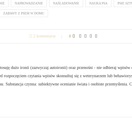
NIE
NAPROWADZANIE
NAŚLADOWANIE
NAUKA PSA
PSIE SZ
ZABAWY Z PSEM W DOMU
2 komentarze
0
suję dużo ironii (zazwyczaj autoironii) oraz przenośni - nie odbieraj wpisów 
zed rozpoczęciem czytania wpisów skonsultuj się z weterynarzem lub behawiory
su. Substancja czynna: subiektywne ocenianie świata i osobiste przemyślenia.