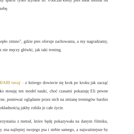
y spacer tylko szybkie sii. Podczas kiedy pies sikał niemal od
zebę.
iepło zimno”, gdzie pies oferuje zachowania, a my nagradzamy,
k nie męczy główki, jak taki trening.
 DAID tutaj
–
z którego dowiecie się krok po kroku jak zacząć
ko stosuję ten model nauki, choć czasami pokazuję Eli pewne
cne, ponieważ oglądanie przez nich na zmianę treningów bardzo
ładnością jakby robiła je całe życie.
orzystania z metod, które będę pokazywała na danym filmiku,
 zna najlepiej swojego psa i siebie samego, a najważniejsze by