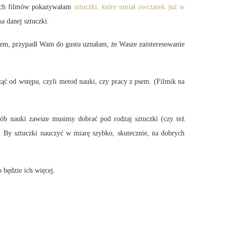
ych filmów pokazywałam
sztuczki, które umiał owczarek już w
a danej sztuczki.
słem, przypadł Wam do gustu uznałam, że Wasze zainteresowanie
ząć od wstępu, czyli metod nauki, czy pracy z psem. (Filmik na
ób nauki zawsze musimy dobrać pod rodzaj sztuczki (czy też
t. By sztuczki nauczyć w miarę szybko, skutecznie, na dobrych
 będzie ich więcej.