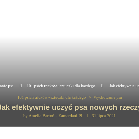
nie psa
101 psich tricków - sztuczki dla każdego
Jak efektywnie u
101 psich tricków - sztuczki dla każdego
Wychowanie psa
Jak efektywnie uczyć psa nowych rzecz
by
Amelia Bartoń - Zamerdani.pl
31 lipca 2021