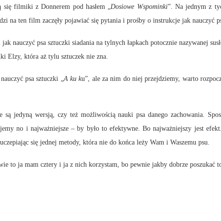
 się filmiki z Donnerem pod hasłem „
Dosiowe Wspominki
”. Na jednym z t
i na ten film zaczęły pojawiać się pytania i prośby o instrukcje jak nauczyć ps
jak nauczyć psa sztuczki siadania na tylnych łapkach potocznie nazywanej su
 Elzy, która aż tylu sztuczek nie zna.
 nauczyć psa sztuczki „
A ku k
u”, ale za nim do niej przejdziemy, warto rozpoc
 są jedyną wersją, czy też możliwością nauki psa danego zachowania. Spos
jemy no i najważniejsze – by było to efektywne. Bo najważniejszy jest efek
ni uczepiając się jednej metody, która nie do końca leży Wam i Waszemu psu.
ie to ja mam cztery i ja z nich korzystam, bo pewnie jakby dobrze poszukać to