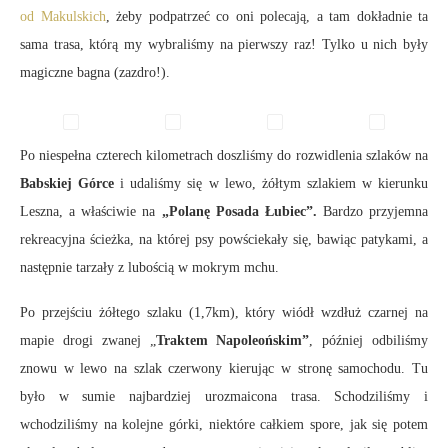
od Makulskich
, żeby podpatrzeć co oni polecają, a tam dokładnie ta
sama trasa, którą my wybraliśmy na pierwszy raz! Tylko u nich były
magiczne bagna (zazdro!).
Po niespełna czterech kilometrach doszliśmy do rozwidlenia szlaków na
Babskiej Górce
i udaliśmy się w lewo, żółtym szlakiem w kierunku
Leszna, a właściwie na
„Polanę Posada Łubiec”.
Bardzo przyjemna
rekreacyjna ścieżka, na której psy powściekały się, bawiąc patykami, a
następnie tarzały z lubością w mokrym mchu.
Po przejściu żółtego szlaku (1,7km), który wiódł wzdłuż czarnej na
mapie drogi zwanej „
Traktem Napoleońskim”
, później odbiliśmy
znowu w lewo na szlak czerwony kierując w stronę samochodu. Tu
było w sumie najbardziej urozmaicona trasa. Schodziliśmy i
wchodziliśmy na kolejne górki, niektóre całkiem spore, jak się potem