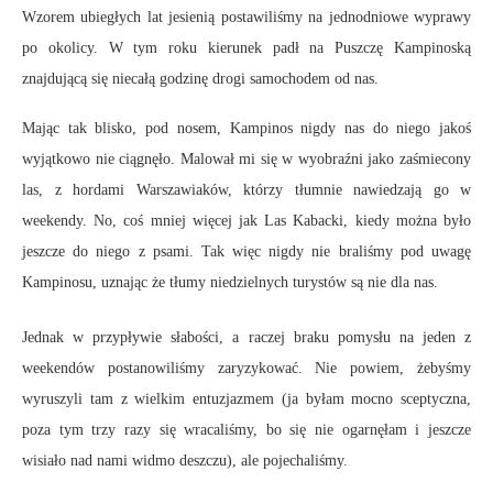
Wzorem ubiegłych lat jesienią postawiliśmy na jednodniowe wyprawy
po okolicy. W tym roku kierunek padł na Puszczę Kampinoską
znajdującą się niecałą godzinę drogi samochodem od nas.
Mając tak blisko, pod nosem, Kampinos nigdy nas do niego jakoś
wyjątkowo nie ciągnęło. Malował mi się w wyobraźni jako zaśmiecony
las, z hordami Warszawiaków, którzy tłumnie nawiedzają go w
weekendy. No, coś mniej więcej jak Las Kabacki, kiedy można było
jeszcze do niego z psami. Tak więc nigdy nie braliśmy pod uwagę
Kampinosu, uznając że tłumy niedzielnych turystów są nie dla nas.
Jednak w przypływie słabości, a raczej braku pomysłu na jeden z
weekendów postanowiliśmy zaryzykować. Nie powiem, żebyśmy
wyruszyli tam z wielkim entuzjazmem (ja byłam mocno sceptyczna,
poza tym trzy razy się wracaliśmy, bo się nie ogarnęłam i jeszcze
wisiało nad nami widmo deszczu), ale pojechaliśmy.