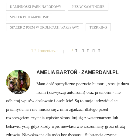
KAMPINOSKI PARK NARODOWY
PIES W KAMPINOSIE
SPACER PO KAMPINOSIE
SPACER Z PSEM W OKOLICACH WARSZAWY
TERKKING
2 komentarze
1
AMELIA BARTOŃ - ZAMERDANI.PL
Mam dość specyficzne poczucie humoru, stosuję dużo
ironii (zazwyczaj autoironii) oraz przenośni - nie
odbieraj wpisów dosłownie i osobiście! Są to moje indywidualne
przemyślenia i nie musisz się z nimi zgadzać, dlatego przed
rozpoczęciem czytania wpisów skonsultuj się z weterynarzem lub
behawiorystą, gdyż każdy wpis niewłaściwie zrozumiany grozi utratą
zdrowia. Niewskazane dla osób bez dystansu. Substancja czynna: