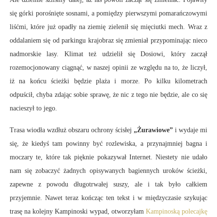
się górki porośnięte sosnami, a pomiędzy pierwszymi pomarańczowymi
liśćmi, które już opadły na ziemię zielenił się mięciutki mech. Wraz z
oddalaniem się od parkingu krajobraz się zmieniał przypominając nieco
nadmorskie lasy. Klimat też udzielił się Dosiowi, który zaczął
rozemocjonowany ciągnąć, w naszej opinii ze względu na to, że liczył,
iż na końcu ścieżki będzie plaża i morze. Po kilku kilometrach
odpuścił, chyba zdając sobie sprawę, że nic z tego nie będzie, ale co się
nacieszył to jego.
Trasa wiodła wzdłuż obszaru ochrony ścisłej
„Żurawiowe”
i wydaje mi
się, że kiedyś tam powinny być rozlewiska, a przynajmniej bagna i
moczary te, które tak pięknie pokazywał Internet. Niestety nie udało
nam się zobaczyć żadnych opisywanych bagiennych uroków ścieżki,
zapewne z powodu długotrwałej suszy, ale i tak było całkiem
przyjemnie. Nawet teraz kończąc ten tekst i w międzyczasie szykując
trasę na kolejny Kampinoski wypad, otworzyłam
Kampinoską polecajkę