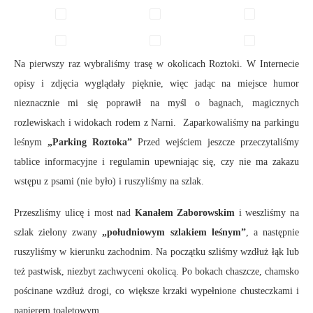
Na pierwszy raz wybraliśmy trasę w okolicach Roztoki. W Internecie
opisy i zdjęcia wyglądały pięknie, więc jadąc na miejsce humor
nieznacznie mi się poprawił na myśl o bagnach, magicznych
rozlewiskach i widokach rodem z Narni. Zaparkowaliśmy na parkingu
leśnym
„Parking Roztoka”
Przed wejściem jeszcze przeczytaliśmy
tablice informacyjne i regulamin upewniając się, czy nie ma zakazu
wstępu z psami (nie było) i ruszyliśmy na szlak.
Przeszliśmy ulicę i most nad
Kanałem Zaborowskim
i weszliśmy na
szlak zielony zwany
„południowym szlakiem leśnym”
, a następnie
ruszyliśmy w kierunku zachodnim. Na początku szliśmy wzdłuż łąk lub
też pastwisk, niezbyt zachwyceni okolicą. Po bokach chaszcze, chamsko
pościnane wzdłuż drogi, co większe krzaki wypełnione chusteczkami i
papierem toaletowym…