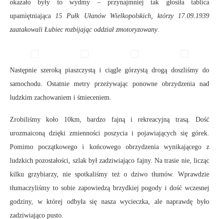
okazało były to wydmy – przynajmniej tak głosiła tablica
upamiętniająca
15 Pułk Ułanów Wielkopolskich, którzy 17.09.1939
zaatakowali Łubiec rozbijając oddział zmotoryzowany
.
Następnie szeroką piaszczystą i ciągle górzystą drogą doszliśmy do
samochodu. Ostatnie metry przeżywając ponowne obrzydzenia nad
ludzkim zachowaniem i śmieceniem.
Zrobiliśmy koło 10km, bardzo fajną i rekreacyjną trasą. Dość
urozmaiconą dzięki zmienności poszycia i pojawiających się górek.
Pomimo początkowego i końcowego obrzydzenia wynikającego z
ludzkich pozostałości, szlak był zadziwiająco fajny. Na trasie nie, licząc
kilku grzybiarzy, nie spotkaliśmy też o dziwo tłumów. Wprawdzie
tłumaczyliśmy to sobie zapowiedzą brzydkiej pogody i dość wczesnej
godziny, w której odbyła się nasza wycieczka, ale naprawdę było
zadziwiająco pusto.