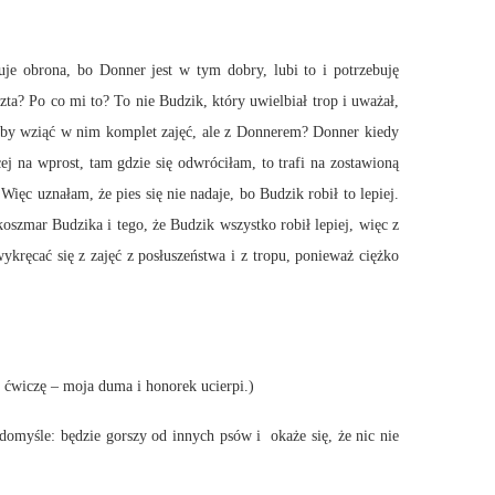
uje obrona, bo Donner jest w tym dobry, lubi to i potrzebuję
zta? Po co mi to? To nie Budzik, który uwielbiał trop i uważał,
dy by wziąć w nim komplet zajęć, ale z Donnerem? Donner kiedy
ej na wprost, tam gdzie się odwróciłam, to trafi na zostawioną
c uznałam, że pies się nie nadaje, bo Budzik robił to lepiej.
koszmar Budzika i tego, że Budzik wszystko robił lepiej, więc z
ręcać się z zajęć z posłuszeństwa i z tropu, ponieważ ciężko
m ćwiczę – moja duma i honorek ucierpi.)
domyśle: będzie gorszy od innych psów i okaże się, że nic nie