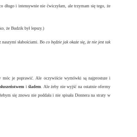
ąco długo i intensywnie nie ćwiczyłam, ale trzymam się tego, że
ko, że Budzik był lepszy.)
 z naszymi słabościami. Bo
co będzie jak okaże się, że nie jest tak
c je poprawić. Ale oczywiście wymówki są najprostsze i
osłuszeństwem
i
śladem
. Ale żeby nie wyjść na ostatnie ofermy
ebym się znowu nie poddała i nie spisała Donnera na straty w