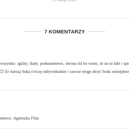
7 KOMENTARZY
zystko: agility, ślady, posłuszeństwo, obrona itd bo wiem, że on to lubi i spisz
🙂 Ze starszą Suką ćwiczę indywidualnie i zawsze mogę ukryć braki umiejętno
zeństwo: Agnieszka Filar.