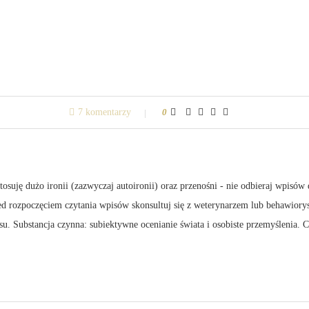
7 komentarzy
0
suję dużo ironii (zazwyczaj autoironii) oraz przenośni - nie odbieraj wpisów 
zed rozpoczęciem czytania wpisów skonsultuj się z weterynarzem lub behawiory
su. Substancja czynna: subiektywne ocenianie świata i osobiste przemyślenia.