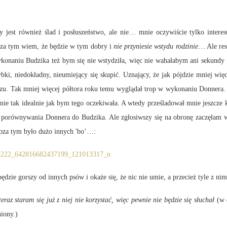
 jest również ślad i posłuszeństwo, ale nie… mnie oczywiście tylko interes
za tym wiem, że będzie w tym dobry i
nie przyniesie wstydu rodzinie
… Ale res
 wykonaniu Budzika też bym się nie wstydziła, więc nie wahałabym ani sekun
ki, niedokładny, nieumiejący się skupić. Uznający, że jak pójdzie mniej więc
. Tak mniej więcej półtora roku temu wyglądał trop w wykonaniu Donnera. Wię
że nie tak idealnie jak bym tego oczekiwała. A wtedy prześladował mnie jeszcze 
 porównywania Donnera do Budzika. Ale zgłosiwszy się na obronę zaczęłam wyk
 poza tym było dużo innych 'bo’…:
dzie gorszy od innych psów i okaże się, że nic nie umie, a przecież tyle z ni
raz staram się już z niej nie korzystać, więc pewnie nie będzie się słuchał
(w 
niony.)