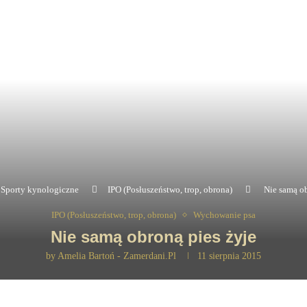
Sporty kynologiczne
IPO (Posłuszeństwo, trop, obrona)
Nie samą ob
IPO (Posłuszeństwo, trop, obrona)
Wychowanie psa
Nie samą obroną pies żyje
by
Amelia Bartoń - Zamerdani.pl
11 sierpnia 2015