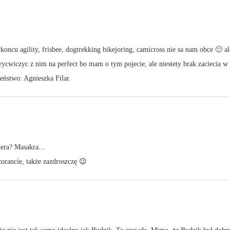
koncu agility, frisbee, dogtrekking bikejoring, camicross nie sa nam obce 🙂 
cwiczyc z nim na perfect bo mam o tym pojecie, ale niestety brak zaciecia w t
zeństwo: Agnieszka Filar.
nera? Masakra…
orancie, także zazdroszczę 😉