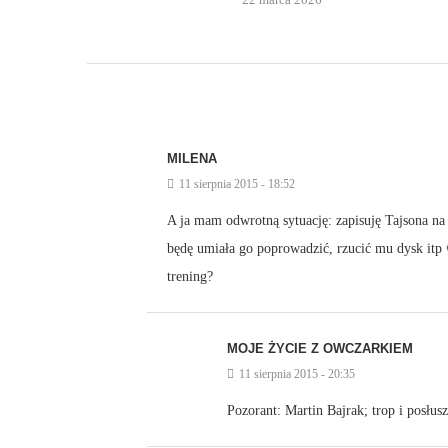
MILENA
11 sierpnia 2015 - 18:52
A ja mam odwrotną sytuację: zapisuję Tajsona na ws
będę umiała go poprowadzić, rzucić mu dysk itp 
trening?
MOJE ŻYCIE Z OWCZARKIEM
11 sierpnia 2015 - 20:35
Pozorant: Martin Bajrak; trop i posłus