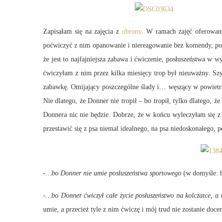
Zapisałam się na zajęcia z
obrony
. W ramach zajęć oferowany
poćwiczyć z nim opanowanie i niereagowanie bez komendy, po
że jest to najfajniejsza zabawa i ćwiczenie, posłuszeństwa w
ćwiczyłam z nim przez kilka miesięcy trop był nieuważny. Szyb
zabawkę. Omijający poszczególne ślady i… węszący w powietrzu
Nie dlatego, że Donner nie tropił – bo tropił, tylko dlatego, 
Donnera nic nie będzie. Dobrze, że w końcu wyleczyłam się z
przestawić się z psa niemal idealnego, na psa niedoskonałego,
-…bo Donner nie umie posłuszeństwa sportowego
(w domyśle: bę
-…bo Donner ćwiczył całe życie posłuszeństwo na kolczatce, a te
umie, a przecież tyle z nim ćwiczę i mój trud nie zostanie doce