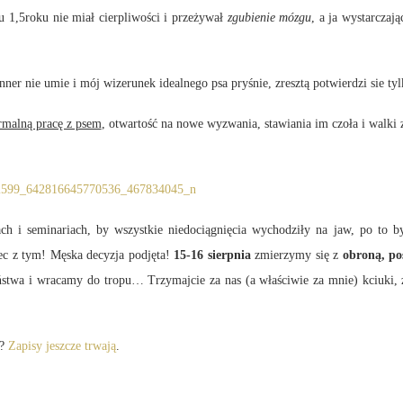
 1,5roku nie miał cierpliwości i przeżywał
zgubienie mózgu
, a ja wystarczaj
ner nie umie i mój wizerunek idealnego psa pryśnie, zresztą potwierdzi sie tyl
rmalną pracę z psem
, otwartość na nowe wyzwania, stawiania im czoła i walki
ariach, by wszystkie niedociągnięcia wychodziły na jaw, po to by mó
ec z tym! Męska decyzja podjęta!
15-16 sierpnia
zmierzymy się z
obroną, p
ństwa i wracamy do tropu… Trzymajcie za nas (a właściwie za mnie) kciuki, ż
n?
Zapisy jeszcze trwają
.