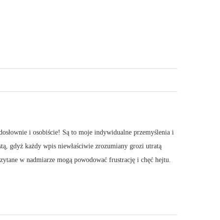
dosłownie i osobiście! Są to moje indywidualne przemyślenia i
stą, gdyż każdy wpis niewłaściwie zrozumiany grozi utratą
 Czytane w nadmiarze mogą powodować frustrację i chęć hejtu.