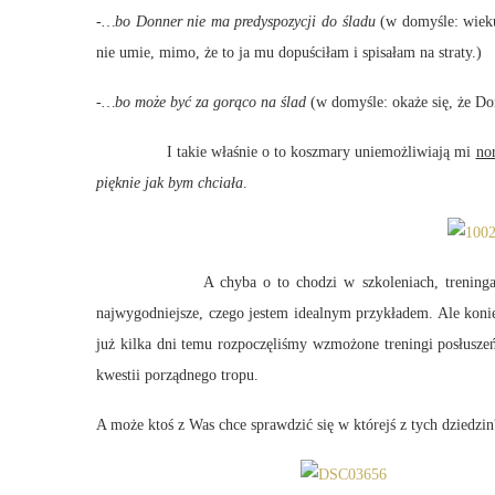
-…bo Donner nie ma predyspozycji do śladu
(w domyśle: wieku
nie umie, mimo, że to ja mu dopuściłam i spisałam na straty.)
-…bo może być za gorąco na ślad
(w domyśle: okaże się, że Don
I takie właśnie o to koszmary uniemożliwiają mi
no
pięknie jak bym chciała
.
A chyba o to chodzi w szkoleniach, treningach i semin
najwygodniejsze, czego jestem idealnym przykładem. Ale koni
już kilka dni temu rozpoczęliśmy wzmożone treningi posłusze
kwestii porządnego tropu.
A może ktoś z Was chce sprawdzić się w którejś z tych dziedzi