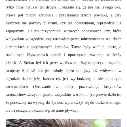
tylko mnie nafukał, po drugie… okazało się, że nie ma lewego oka,
prawe jest mocno zaropiałe i przysłonięte trzecia powieką, a cały
pyszczek ma pokryty bliznami, czy też oparzeniami, wprawdzie już
zagojonymi, ale nie przypominał zdrowych odpasionych jeży, które
widywałam w ogrodzie, czy ratowałam przed uduszeniem w sznurkach
i śmieciach z przydrożnych krzaków. Tamte były wielkie, tłuste, o
rezolutnych błyszczących oczach i uporczywie zawinięte w ścisły
kłębek. A Stefan był ich przeciwieństwem. Szybka decyzja zapadła:
ratujemy Stefana! Jeż jest młody, dużo mniejszy niż widywane w
ogrodzie dzikie jeże, bardzo też jest wychudzony, o nienaturalnych
zachowaniach (żerowanie za dnia), pozbawiony instynktów
samozachowawczych i przede wszystkim wzroku… (co potwierdziło to,
że puszczony na wybieg do Tyriona wpierniczył się do oczka wodnego,
ale na szczęście okazało się, że umie pływać).