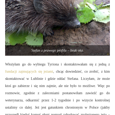
Stefan z prawego profilu – brak oka.
Włożyłam go do wybiegu Tyriona i skontaktowałam się z jedną z
fundacji zajmujących się jeżami
, chcąc dowiedzieć, co zrobić, z kim
skontaktować w Lublinie i gdzie oddać Stefana. Liczyłam, że może
ktoś go zabierze i się nim zajmie, ale nie było to możliwe. Więc po
rozmowie, zgodnie z zaleceniami postanowiłam zawieźć go do
weterynarza, odkarmić przez 1-2 tygodnie i po wizycie kontrolnej
ustalimy co dalej. Jeż jest gatunkiem chronionym w Polsce (jakby
przyszedł kiedyś komuś głupi pomysł zahodować znalezionego jeża –