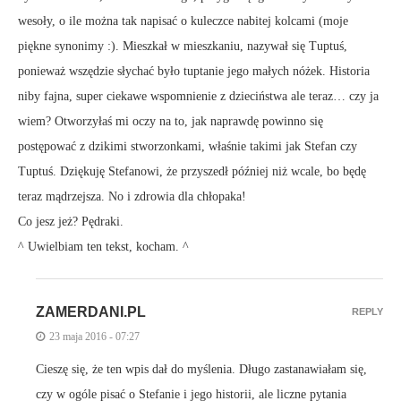
wesoły, o ile można tak napisać o kuleczce nabitej kolcami (moje
piękne synonimy :). Mieszkał w mieszkaniu, nazywał się Tuptuś,
ponieważ wszędzie słychać było tuptanie jego małych nóżek. Historia
niby fajna, super ciekawe wspomnienie z dzieciństwa ale teraz… czy ja
wiem? Otworzyłaś mi oczy na to, jak naprawdę powinno się
postępować z dzikimi stworzonkami, właśnie takimi jak Stefan czy
Tuptuś. Dziękuję Stefanowi, że przyszedł później niż wcale, bo będę
teraz mądrzejsza. No i zdrowia dla chłopaka!
Co jesz jeż? Pędraki.
^ Uwielbiam ten tekst, kocham. ^
ZAMERDANI.PL
REPLY
23 maja 2016 - 07:27
Cieszę się, że ten wpis dał do myślenia. Długo zastanawiałam się,
czy w ogóle pisać o Stefanie i jego historii, ale liczne pytania