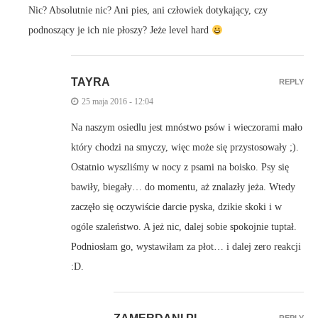
Nic? Absolutnie nic? Ani pies, ani człowiek dotykający, czy
podnoszący je ich nie płoszy? Jeże level hard
TAYRA
REPLY
25 maja 2016 - 12:04
Na naszym osiedlu jest mnóstwo psów i wieczorami mało
który chodzi na smyczy, więc może się przystosowały ;).
Ostatnio wyszliśmy w nocy z psami na boisko. Psy się
bawiły, biegały… do momentu, aż znalazły jeża. Wtedy
zaczęło się oczywiście darcie pyska, dzikie skoki i w
ogóle szaleństwo. A jeż nic, dalej sobie spokojnie tuptał.
Podniosłam go, wystawiłam za płot… i dalej zero reakcji
:D.