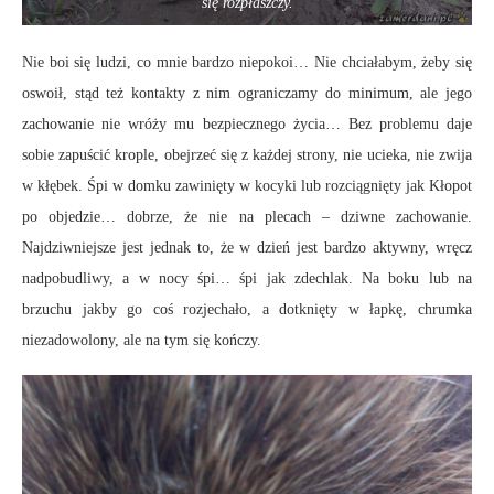
się rozpłaszczy.
Nie boi się ludzi, co mnie bardzo niepokoi… Nie chciałabym, żeby się
oswoił, stąd też kontakty z nim ograniczamy do minimum, ale jego
zachowanie nie wróży mu bezpiecznego życia… Bez problemu daje
sobie zapuścić krople, obejrzeć się z każdej strony, nie ucieka, nie zwija
w kłębek. Śpi w domku zawinięty w kocyki lub rozciągnięty jak Kłopot
po objedzie… dobrze, że nie na plecach – dziwne zachowanie.
Najdziwniejsze jest jednak to, że w dzień jest bardzo aktywny, wręcz
nadpobudliwy, a w nocy śpi… śpi jak zdechlak. Na boku lub na
brzuchu jakby go coś rozjechało, a dotknięty w łapkę, chrumka
niezadowolony, ale na tym się kończy.