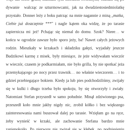
dywanie walcząc ze szturmowcami, jak na dwudziestosiedmiolatkę
przystało. Donner leży z boku patrząc na mnie nagannie z miną „
matka,
Ciebie już doszczętnie ***
” i nagle kątem oka widzę, że po tarasie
zapiernicza mi jeż! Pchając się niemal do domu. Szok? Nieee… w
końcu w ogrodzie zawsze było sporo jeży, ba! Nawet całych jeżowych
rodzin. Mieszkały w krzakach i składziku gałęzi, wyjadały jeszcze
Budzikowi karmę z misek, były miesiące, że jeże widywałam wieczór
w wieczór, czasem je podkarmiałam, nie było grilla, by nie spotkać jeża
przemykającego po nocy przez trawnik… no właśnie wieczorem… i to
gdzieś przebiegające bokiem. Kiedy ja lub pies podchodziliśmy, zwijały
się w kulki i długo trzeba było spokoju, by się otworzyły i zwiały.
Natomiast Stefan przyszedł w samo południe. Minął zdziwionego psa,
przeszedł koło mnie jakby nigdy nic, zrobił kółko i bez większego
zainteresowania nami buszował dalej po tarasie. Wzięłam go na ręce,
żeby wynieść w krzaki, ale zachowanie Stefana bardzo mnie
zaniepokoiło. Po pierwsze nie zwinął się w kłębek, po podniesieniu