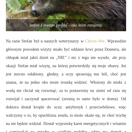
Stefan z lewego profilu – oko które ratujemy.
Na razie Stefan był u naszych weterynarzy w
Chiron-Wet
. Wprawdzie
głównym powodem wizyty miało być oddanie krwi przez Donnera, ale
chłopak miał jakiś dzień na „NIE” i nic z tego nie wyszło, ale przy
okazji Stefan miał wizytę, na której potwierdziły się moje obawy. Jeż
jest mocno osłabiony, głodny, a oczy sprawiają mu ból, choć jest
szansa, że na jedno oko może troszkę widzieć. Włożony do miski z
wodą nie chciał się rozwinąć, za to postawiony na ziemi od razu się
rozwijał i zaczynał spacerować (zresztą to samo było w domu). Od
doktora dostał krople do oczu: antybiotyk i przeciwbólowe, więc
walczymy o to, by opuchlizna zeszła, to może okaże się, że choć trochę
na nie będzie widział. Dostał wyprawkę karm energetycznych i witamin
i zamieszkał na strychu w wielkim pudełku, gdzie ma domek z