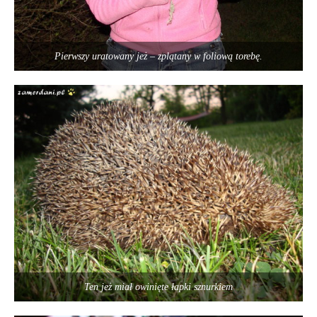
Pierwszy uratowany jeż – zplątany w foliową torebę.
Ten jeż miał owinięte łapki sznurkiem