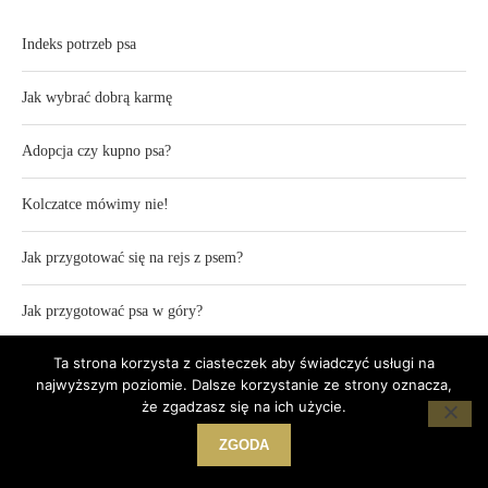
Indeks potrzeb psa
Jak wybrać dobrą karmę
Adopcja czy kupno psa?
Kolczatce mówimy nie!
Jak przygotować się na rejs z psem?
Jak przygotować psa w góry?
Ta strona korzysta z ciasteczek aby świadczyć usługi na
Jak zacząć biegać z psem?
najwyższym poziomie. Dalsze korzystanie ze strony oznacza,
że zgadzasz się na ich użycie.
Śmierć psa gdy pupil odchodzi…
ZGODA
Pies w lesie powinien być na smyczy