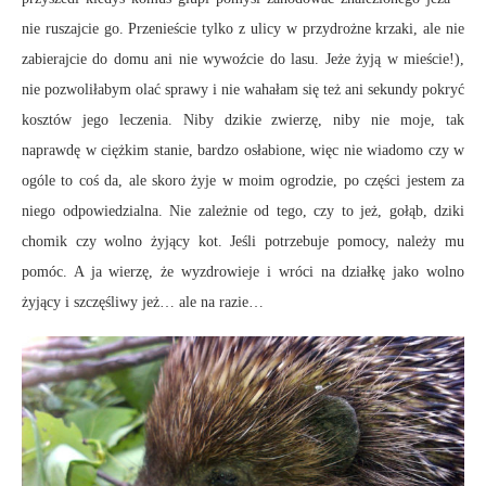
nie ruszajcie go. Przenieście tylko z ulicy w przydrożne krzaki, ale nie
zabierajcie do domu ani nie wywoźcie do lasu. Jeże żyją w mieście!),
nie pozwoliłabym olać sprawy i nie wahałam się też ani sekundy pokryć
kosztów jego leczenia. Niby dzikie zwierzę, niby nie moje, tak
naprawdę w ciężkim stanie, bardzo osłabione, więc nie wiadomo czy w
ogóle to coś da, ale skoro żyje w moim ogrodzie, po części jestem za
niego odpowiedzialna. Nie zależnie od tego, czy to jeż, gołąb, dziki
chomik czy wolno żyjący kot. Jeśli potrzebuje pomocy, należy mu
pomóc. A ja wierzę, że wyzdrowieje i wróci na działkę jako wolno
żyjący i szczęśliwy jeż… ale na razie…