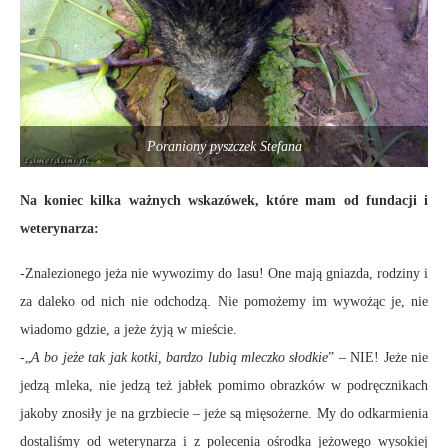
Poraniony pyszczek Stefana
Na koniec kilka ważnych wskazówek, które mam od fundacji i
weterynarza:
-Znalezionego jeża nie wywozimy do lasu! One mają gniazda, rodziny i
za daleko od nich nie odchodzą. Nie pomożemy im wywożąc je, nie
wiadomo gdzie, a jeże żyją w mieście.
-„
A bo jeże tak jak kotki, bardzo lubią mleczko słodkie
” – NIE! Jeże nie
jedzą mleka, nie jedzą też jabłek pomimo obrazków w podręcznikach
jakoby znosiły je na grzbiecie – jeże są mięsożerne. My do odkarmienia
dostaliśmy od weterynarza i z polecenia ośrodka jeżowego wysokiej