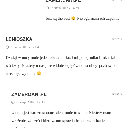
ZAMERDANI.PL
REPLY
25 maja 2016 - 14:59
Jeże są the best
Nie ogarniam ich zupełnie!
LENIOSZKA
REPLY
23 maja 2016 - 17:04
Dzisiaj w nocy mnie jeden obudził – łaził mi po ogródku i fukał jak
wściekły. Niestety u nas jeże widuje się głównie na ulicy, pozbawione
trzeciego wymiaru
ZAMERDANI.PL
REPLY
23 maja 2016 - 17:33
Uuu to jest bardzo smutne, ale u mnie to samo. Niestety mam
wrażenie, że części kierowcom sprawia frajde rozjechanie