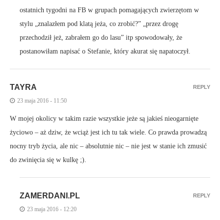
ostatnich tygodni na FB w grupach pomagających zwierzętom w
stylu „znalazłem pod klatą jeża, co zrobić?” „przez drogę
przechodził jeż, zabrałem go do lasu” itp spowodowały, że
postanowiłam napisać o Stefanie, który akurat się napatoczył.
TAYRA
REPLY
23 maja 2016 - 11:50
W mojej okolicy w takim razie wszystkie jeże są jakieś nieogarnięte
życiowo – aż dziw, że wciąż jest ich tu tak wiele. Co prawda prowadzą
nocny tryb życia, ale nic – absolutnie nic – nie jest w stanie ich zmusić
do zwinięcia się w kulkę ;).
ZAMERDANI.PL
REPLY
23 maja 2016 - 12:20