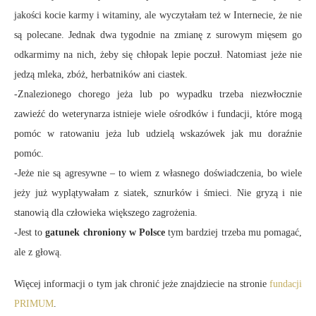
jakości kocie karmy i witaminy, ale wyczytałam też w Internecie, że nie
są polecane. Jednak dwa tygodnie na zmianę z surowym mięsem go
odkarmimy na nich, żeby się chłopak lepie poczuł. Natomiast jeże nie
jedzą mleka, zbóż, herbatników ani ciastek.
-Znalezionego chorego jeża lub po wypadku trzeba niezwłocznie
zawieźć do weterynarza istnieje wiele ośrodków i fundacji, które mogą
pomóc w ratowaniu jeża lub udzielą wskazówek jak mu doraźnie
pomóc.
-Jeże nie są agresywne – to wiem z własnego doświadczenia, bo wiele
jeży już wyplątywałam z siatek, sznurków i śmieci. Nie gryzą i nie
stanowią dla człowieka większego zagrożenia.
-Jest to
gatunek chroniony w Polsce
tym bardziej trzeba mu pomagać,
ale z głową.
Więcej informacji o tym jak chronić jeże znajdziecie na stronie
fundacji
PRIMUM
.