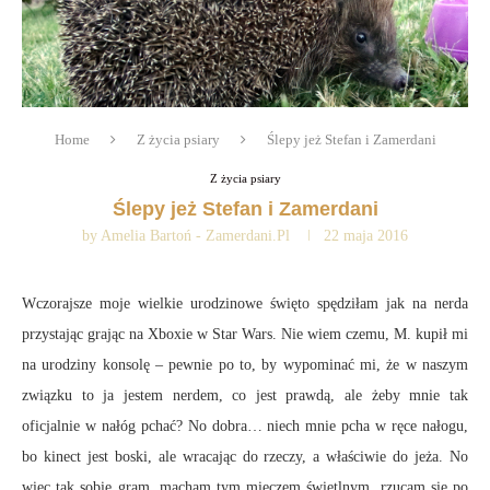
Home
Z życia psiary
Ślepy jeż Stefan i Zamerdani
Z życia psiary
Ślepy jeż Stefan i Zamerdani
by
Amelia Bartoń - Zamerdani.pl
22 maja 2016
Wczorajsze moje wielkie urodzinowe święto spędziłam jak na nerda
przystając grając na Xboxie w Star Wars. Nie wiem czemu, M. kupił mi
na urodziny konsolę – pewnie po to, by wypominać mi, że w naszym
związku to ja jestem nerdem, co jest prawdą, ale żeby mnie tak
oficjalnie w nałóg pchać? No dobra… niech mnie pcha w ręce nałogu,
bo kinect jest boski, ale wracając do rzeczy, a właściwie do jeża. No
więc tak sobie gram, macham tym mieczem świetlnym, rzucam się po