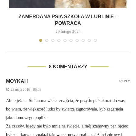
ZAMERDANA PSIA SZKOŁA W LUBLINIE –
POWRACA
29 lutego 2024
8 KOMENTARZY
MOYKAH
REPLY
23 maja 2016 - 06:58
Ah te jeże… Stefan ma wiele szczęścia, że przydreptał akurat do was,
bo wiem, że większość ludzi by zwierza zignorowała, kub zagarnęła
jako domowego pupilka.
Za czasów, kiedy nie było mnie na świecie, a mój szanowny pan ojciec
był smarkaczem, znalazl takowego, przygarnął go. Jeż był zdrowy i