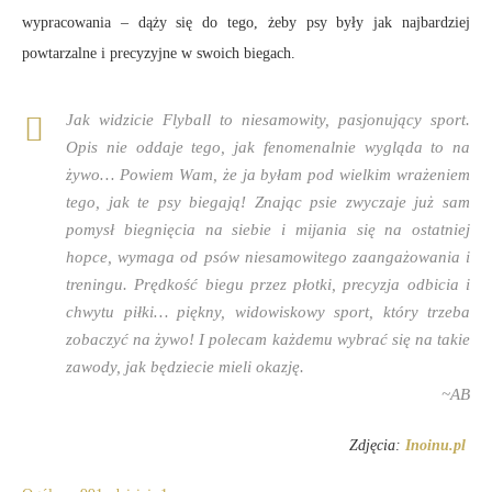
wypracowania – dąży się do tego, żeby psy były jak najbardziej
powtarzalne i precyzyjne w swoich biegach.
Jak widzicie Flyball to niesamowity, pasjonujący sport.
Opis nie oddaje tego, jak fenomenalnie wygląda to na
żywo… Powiem Wam, że ja byłam pod wielkim wrażeniem
tego, jak te psy biegają! Znając psie zwyczaje już sam
pomysł biegnięcia na siebie i mijania się na ostatniej
hopce, wymaga od psów niesamowitego zaangażowania i
treningu. Prędkość biegu przez płotki, precyzja odbicia i
chwytu piłki… piękny, widowiskowy sport, który trzeba
zobaczyć na żywo! I polecam każdemu wybrać się na takie
zawody, jak będziecie mieli okazję.
~AB
Zdjęcia:
Inoinu.pl