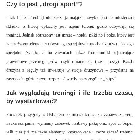
Czy to jest „drogi sport”?
I tak i nie. Treningi nie kosztują majątku, zwykle jest to miesięczna
składka, z której opłacany jest najem terenu, gdzie odbywają się
treningi. Jednak potrzebny jest sprzęt – hopki, piłki no i boks, który jest
najdroższym elementem (wymaga specjalnych mechanizmów). Do tego
specjalne światła, a na zawodach także fotokomórki rejestrujące
prawidłowe przebiegi psów, czyli mijanie się (tzw. crossy). Każda
drużyna z reguły też inwestuje w stroje drużynowe – przydatne na
zawodach, gdzie łatwo rozpoznać wtedy poszczególne „ekipy”.
Jak wyglądają treningi i ile trzeba czasu,
by wystartować?
Początek przygody z flyballem to nierzadko nauka zabawy z psem,
nauka szarpania, wymiany zabawek i zabawy piłką oraz aportu. Super,
jeśli pies już ma takie elementy wypracowane i może zacząć treningi