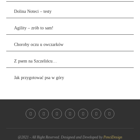
Dolina Noteci – testy
Agility – zrób to sam!
Choroby oczu u owczarków
Z psem na Szczelińcu…
Jak przygotować psa w góry
@2021 - All Right Reserved. Designed and Developed by
PenciDesign