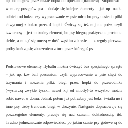
np. od biegów przez niskie hopki do opiekuna (handlera). Stopniowo –
w miarę postępów psa – dodaje się kolejne elementy – jak np. nauka
odbicia od boksu czy wypracowanie w psie odruchu przyniesienia piłki
chwyconej z boksu przez 4 hopki. Ćwiczy się też mijanie psów, czyli
tzw crossy – jest to trudny element, bo psy biegną praktycznie prosto na
siebie, a minąć się muszą w dość wąskim zakresie – i z reguły pierwsze
próby kończą się zboczeniem z toru przez któregoś psa.
Podstawowe elementy flyballu można ćwiczyć bez specjalnego sprzętu
– jak np. tzw ball possession, czyli wypracowanie w psie chęci do
trzymania i noszenia piłki; biegi przez hopki do przewodnika
(wystarczą zwykłe tyczki, nawet kij od miotły)-to wszystko można
robić nawet w domu. Jednak potem już potrzebny jest boks, światła no i
inne psy, żeby trenować biegi w drużynie. Następnie dopracowuje się
poszczególne elementy, pracuje się nad czasem, dokładnością, itd.
Trudno jednoznacznie odpowiedzieć, po jakim czasie psy gotowe są do