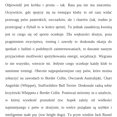
Odpowiedź jest krótka i prosta – tak. Rasa psa nie ma znaczenia.
Oczywiście, gdy spojrzy się na trenujące kluby to od razu widać
przewagę psów pasterskich, owczarków, ale i chartów (tak, trudno je
prześcignąć a flyball to w końcu sprint). Tu jednak zasadniczą kwestią
jest to czego się od sportu oczekuje. Dla większości drużyn, poza
pragnieniem zwycięstwa, trening i zawody to doskonała okazja do
spotkań z ludźmi o podobnych zainteresowaniach, to dawanie naszym
przyjaciołom możliwości spożytkowania energii, socjalizacji. Wygrana
to nie wszystko, wierzcie mi. Jedynie czego oczekuje każdy klub to
sumienne treningi. Obecnie najpopularniejsze rasy psów, które można
zobaczyć na zawodach to Border Collie, Owczarek Australijski, Chart
Angielski (Whippet), Staffordshire Bull Terrier. Doskonale radzą sobie
krzyżówki Whippeta z Border Collie. Ponieważ mówimy tu o sztafecie,
w której wysokość przeszkód tzw. hopek zależy od wielkości
najmniejszego z psów w drużynie, to wielce pożądane są szybkie i
inteligentne małe psy (tzw height dogs). Tu prym wiedzie Jack Russel