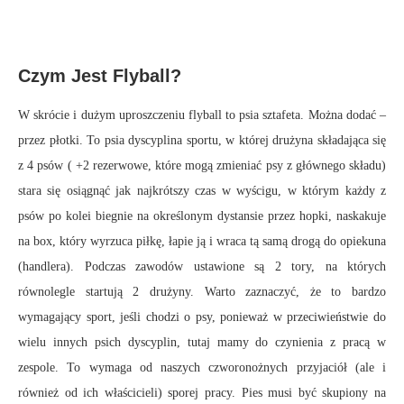
Czym Jest Flyball?
W skrócie i dużym uproszczeniu flyball to psia sztafeta. Można dodać –
przez płotki. To psia dyscyplina sportu, w której drużyna składająca się
z 4 psów ( +2 rezerwowe, które mogą zmieniać psy z głównego składu)
stara się osiągnąć jak najkrótszy czas w wyścigu, w którym każdy z
psów po kolei biegnie na określonym dystansie przez hopki, naskakuje
na box, który wyrzuca piłkę, łapie ją i wraca tą samą drogą do opiekuna
(handlera). Podczas zawodów ustawione są 2 tory, na których
równolegle startują 2 drużyny. Warto zaznaczyć, że to bardzo
wymagający sport, jeśli chodzi o psy, ponieważ w przeciwieństwie do
wielu innych psich dyscyplin, tutaj mamy do czynienia z pracą w
zespole. To wymaga od naszych czworonożnych przyjaciół (ale i
również od ich właścicieli) sporej pracy. Pies musi być skupiony na