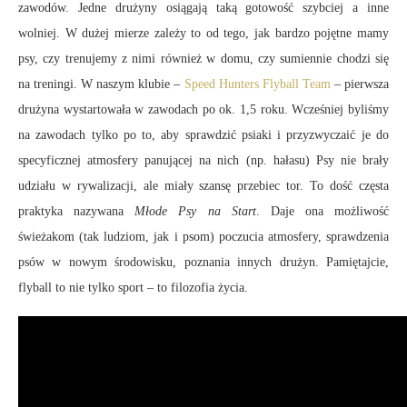
zawodów. Jedne drużyny osiągają taką gotowość szybciej a inne
wolniej. W dużej mierze zależy to od tego, jak bardzo pojętne mamy
psy, czy trenujemy z nimi również w domu, czy sumiennie chodzi się
na treningi. W naszym klubie –
Speed Hunters Flyball Team
– pierwsza
drużyna wystartowała w zawodach po ok. 1,5 roku. Wcześniej byliśmy
na zawodach tylko po to, aby sprawdzić psiaki i przyzwyczaić je do
specyficznej atmosfery panującej na nich (np. hałasu) Psy nie brały
udziału w rywalizacji, ale miały szansę przebiec tor. To dość częsta
praktyka nazywana
Młode Psy na Start
. Daje ona możliwość
świeżakom (tak ludziom, jak i psom) poczucia atmosfery, sprawdzenia
psów w nowym środowisku, poznania innych drużyn. Pamiętajcie,
flyball to nie tylko sport – to filozofia życia.