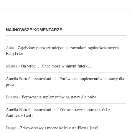
NAJNOWSZE KOMENTARZE
Ania
-
Zajęłyśmy pierwsze miejsce na zawodach ogólnoświatowych
RallyFrEe
jolanta
-
On wróci… Choć może w innym futerku…
Amelia Bartoń - zamerdani.pl
-
Porównanie suplementów na stawy dla
psów
Bożena
-
Porównanie suplementów na stawy dla psów
Amelia Bartoń - zamerdani.pl
-
Zdrowe stawy i mocne kości z
AniFlexi+ [test]
Drago
-
Zdrowe stawy i mocne kości z AniFlexi+ [test]