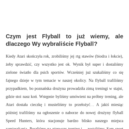
Czym jest Flyball to już wiemy, ale
dlaczego Wy wybraliście Flyball?
Kiedy Atari skończyła rok, zrobiliśmy jej rtg stawów (biodra i łokcie),
żeby sprawdzić, czy wszystko jest ok. Wynik był super i dostaliśmy
zielone światło dla psich sportów. Wcześniej już szukaliśmy co się
fajnego dzieje w tym temacie w naszej okolicy. Na flyball trafiliśmy
przypadkiem, bo poznańska drużyna prowadziła zimą treningi w stajni,
gdzie stoi nasz koń. Wstępnie byliśmy umówieni na próbny trening, ale
Atari dostała cieczkę i musieliśmy to przełożyć… A jakiś miesiąc
później trafiliśmy na ogłoszenie o naborze do nowej drużyny flyball
Speed Hunters, która stacjonuje bardzo blisko naszego miejsca
zamieszkania. Poszliśmy na pierwszy trening i… zostaliśmy. Sam sport