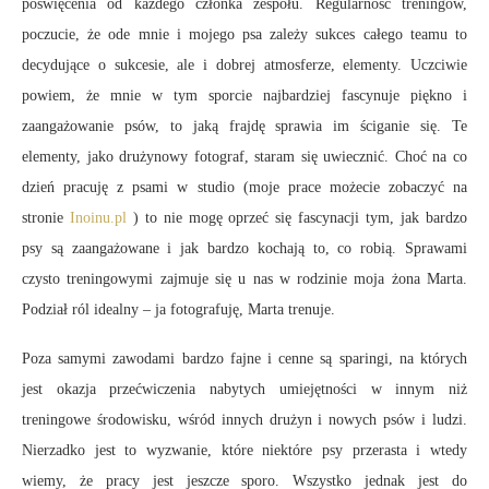
poświęcenia od każdego członka zespołu. Regularność treningów,
poczucie, że ode mnie i mojego psa zależy sukces całego teamu to
decydujące o sukcesie, ale i dobrej atmosferze, elementy. Uczciwie
powiem, że mnie w tym sporcie najbardziej fascynuje piękno i
zaangażowanie psów, to jaką frajdę sprawia im ściganie się. Te
elementy, jako drużynowy fotograf, staram się uwiecznić. Choć na co
dzień pracuję z psami w studio (moje prace możecie zobaczyć na
stronie
Inoinu.pl
) to nie mogę oprzeć się fascynacji tym, jak bardzo
psy są zaangażowane i jak bardzo kochają to, co robią. Sprawami
czysto treningowymi zajmuje się u nas w rodzinie moja żona Marta.
Podział ról idealny – ja fotografuję, Marta trenuje.
Poza samymi zawodami bardzo fajne i cenne są sparingi, na których
jest okazja przećwiczenia nabytych umiejętności w innym niż
treningowe środowisku, wśród innych drużyn i nowych psów i ludzi.
Nierzadko jest to wyzwanie, które niektóre psy przerasta i wtedy
wiemy, że pracy jest jeszcze sporo. Wszystko jednak jest do