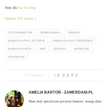
Testy dla
Top For Dog
Ogółem: 973, dzisiaj: 1
CZYM KARMIĆ PSA
DOBRA KARMA
FARMINA
KARMA DLA PSA Z JELENIEM
KARMA DLA PSA Z PRZEPIÓRKĄ
KARMA DLA PSÓW
N&D
QUINONA
SKIN&COAT
TOP FOR DOG
0 comment
1
AMELIA BARTOŃ - ZAMERDANI.PL
Mam dość specyficzne poczucie humoru, stosuję dużo