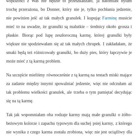
większości z Was nie będzie to przeszkadzało, ja natomiast byłam
trochę przerażona, bo Donner, który nie je, tylko pochłania jedzenie,
nie powinien jeść aż tak małych granulek. I kupując
Farminę
musicie
mieć to na uwadze, że granulki są malutkie – średnicy około grosza i
płaskie. Biorąc pod lupę zeszłoroczną karmę, której granulki były
większe nie spodziewałam się aż tak małych chrupek. I zakładałam, że
smaki będą też różnicowały granulki, bo duży pies, który łapczywie je
może mieć z tą karmą problem.
Na szczęście mieliśmy równocześnie z tą karmą na testach miski mające
za zadanie między innymi spowalniać jedzenie, więc nie odczułam aż
tak problemu wielkości granulek, ale trzeba o tym pamiętać decydując
się na tą karmę.
Tak jak wspomniałam oba rodzaje karmy mają małe granulki o żółto-
beżowym kolorze i zapachu typowym dla suchej psiej karmy, z którego
nie wynika z czego karma została zrobiona, więc nie jest uciążliwy dla