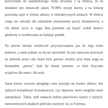
powróciłam do standardowego trybu żywienia z tą różnicą, że na
śniadanie psy dostawały jakieś 70-80% swojej karmy, a na kolację
pozostałą część w formie zabawy w interaktywnych miskach. W efekcie
czego nie odczuły tak radykalnie zmniejszenia porcji śniadaniowej, a
ich dalsze życie w ciągu dnia przestało się kręcić wokół śmierci
głodowej w oczekiwaniu na kolejny posiłek.
Na pewno istnieje możliwość przyzwyczajenia psa do tego trybu
jedzenia, u mnie jednak on się nie sprawdził, bo psy nauczone pracować
na jedzenie przez cały dzień były gotowe chodzić przy mnie noga na
komendzie „patrza”, byle by dostać jedzenie, co było fizycznie
uciążliwe dla mnie i dla nich.
Sama karma wzorem ubiegłego roku przyjęła się bardzo dobrze, bez
żadnych komplikacji brzuszkowych, czy objawów, które mogłyby mnie
zaniepokoić. Także, jeśli szukacie dobrej jakościowo karmy o fajnych,
nietuzinkowych smakach polecam rozejrzeć się za Farminą.