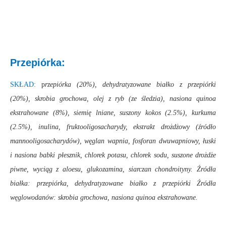
Przepiórka:
SKŁAD:
p
rzepiórka (20%), dehydratyzowane białko z przepiórki
(20%), skrobia grochowa, olej z ryb (ze śledzia), nasiona quinoa
ekstrahowane (8%), siemię lniane, suszony kokos (2.5%), kurkuma
(2.5%), inulina, fruktooligosacharydy, ekstrakt drożdżowy (źródło
mannooligosacharydów), węglan wapnia, fosforan dwuwapniowy, łuski
i nasiona babki płesznik, chlorek potasu, chlorek sodu, suszone drożdże
piwne, wyciąg z aloesu, glukozamina, siarczan chondroityny. Źródła
białka: przepiórka, dehydratyzowane białko z przepiórki Źródła
węglowodanów: skrobia grochowa, nasiona quinoa ekstrahowane.