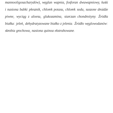
mannooligosacharydów), węglan wapnia, fosforan dwuwapniowy, łuski
i nasiona babki płesznik, chlorek potasu, chlorek sodu, suszone drożdże
piwne, wyciąg z aloesu, glukozamina, siarczan chondroityny. Źródła
białka: jeleń, dehydratyzowane białko z jelenia. Źródło węglowodanów:
skrobia grochowa, nasiona quinoa ekstrahowane.