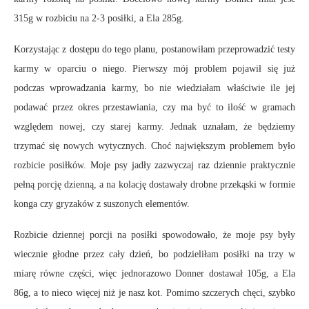
315g w rozbiciu na 2-3 posiłki, a Ela 285g.
Korzystając z dostępu do tego planu, postanowiłam przeprowadzić testy
karmy w oparciu o niego. Pierwszy mój problem pojawił się już
podczas wprowadzania karmy, bo nie wiedziałam właściwie ile jej
podawać przez okres przestawiania, czy ma być to ilość w gramach
względem nowej, czy starej karmy. Jednak uznałam, że będziemy
trzymać się nowych wytycznych. Choć największym problemem było
rozbicie posiłków. Moje psy jadły zazwyczaj raz dziennie praktycznie
pełną porcję dzienną, a na kolację dostawały drobne przekąski w formie
konga czy gryzaków z suszonych elementów.
Rozbicie dziennej porcji na posiłki spowodowało, że moje psy były
wiecznie głodne przez cały dzień, bo podzieliłam posiłki na trzy w
miarę równe części, więc jednorazowo Donner dostawał 105g, a Ela
86g, a to nieco więcej niż je nasz kot. Pomimo szczerych chęci, szybko