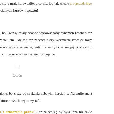
 się u mnie sprawdziło, a co nie. Bo jak wiecie
z poprzedniego
cjalnych kursów i sprzętu!
nia, bo Twinsy miały osobno wprowadzony cynamon (osobno też
zdzieliłam. Nie ma też znaczenia czy weźmiecie kawałek kory
obojętne i zapewne, jeśli nie zaczynacie swojej przygody z
aszym psom również będzie to obojętne.
Ogród
lone, bo służy do szukania zabawki, żarcia itp. Na trufle mają
 które możecie wykorzystać.
a z oznaczania próbki
. Też zaleca się by była inna niż takie