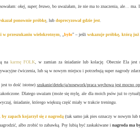
tosowałam:
okej, super, brawo
, bo uważałam, że nie ma to znaczenia, ale… ma. 
wskazał ponownie próbkę
, lub
doprecyzował gdzie jest
.
ki w przeszukaniu wielokrotnym
, „
było
” – jeśli
wskazuje próbkę, którą już 
ują na
karmę FOLK
, w zamian za śniadanie lub kolację. Obecnie Ela jest
wacyjne ćwiczenia, lub są w nowym miejscu i potrzebują super nagrody zdarz
jest to dość istotne)
szukanie/detekcja/nosework/praca węchowa jest mocno op
zakończone. Dlatego uważam (może się mylę, ale dla moich psów już to rytuał),
wyczaj, śniadanie, którego większą część miały w trakcie treningu.
 by zapach kojarzył się z nagrodą
(tak samo jak pies oznaczy w nowym lub tr
agrodzić, albo zrobić to zabawką. Psy lubią być zaskakiwane i
nagroda ma by