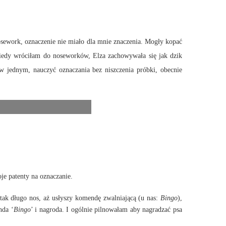
nosework, oznaczenie nie miało dla mnie znaczenia. Mogły kopać
iedy wróciłam do noseworków, Elza zachowywała się jak dzik
w jednym, nauczyć oznaczania bez niszczenia próbki, obecnie
e patenty na oznaczanie.
ak długo nos, aż usłyszy komendę zwalniającą (u nas:
Bingo
),
nda ‘
Bingo
’ i nagroda. I ogólnie pilnowałam aby nagradzać psa