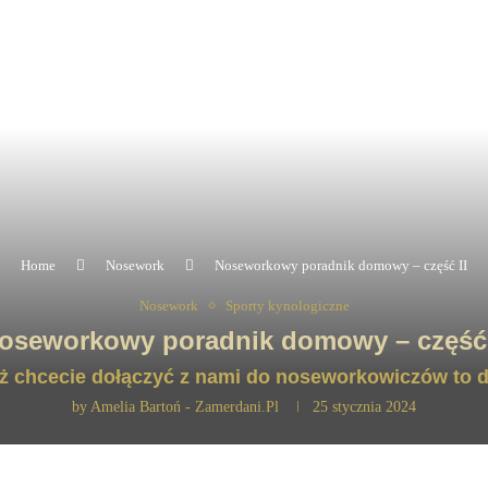
Home
Nosework
Noseworkowy poradnik domowy – część II
Nosework
Sporty kynologiczne
oseworkowy poradnik domowy – część 
ż chcecie dołączyć z nami do noseworkowiczów to d
by
Amelia Bartoń - Zamerdani.pl
25 stycznia 2024