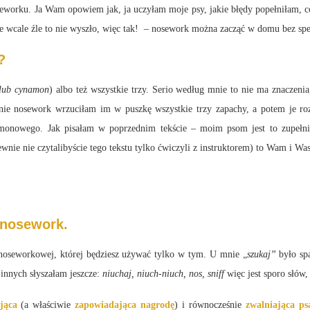
oseworku. Ja Wam opowiem jak, ja uczyłam moje psy, jakie błędy popełniłam, co
e wcale źle to nie wyszło, więc tak! – nosework można zacząć w domu bez spe
?
 lub cynamon
) albo też wszystkie trzy. Serio według mnie to nie ma znacze
nie nosework wrzuciłam im w puszkę wszystkie trzy zapachy, a potem je ro
monowego. Jak pisałam w poprzednim tekście – moim psom jest to zupełnie 
wnie nie czytalibyście tego tekstu tylko ćwiczyli z instruktorem) to Wam i W
nosework.
 noseworkowej, której będziesz używać tylko w tym. U mnie „
szukaj”
było spa
 innych słyszałam jeszcze:
niuchaj, niuch-niuch, nos, sniff
więc jest sporo słów,
jąca
(a właściwie
zapowiadająca nagrodę
) i równocześnie
zwalniająca ps