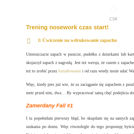
CSK
Trening nosework czas start!
I: Ćwiczenie na wdrukowanie zapachu
Umieszczacie zapach w puszcze, pudełku z dziurkami lub kart
skojarzył zapach z nagrodą. Jest też wersja, że razem z zapa
też to zrobić przez
kształtowanie
i od razu wtedy może udać Wam 
Więc, kiedy pies już wie, że za zaciąganie się zapachem z pus
metr przed nim, dwa… By wypracować samą chęć podejścia do p
Zamerdany Fail #1
I tu popełniłam pierwszy błąd, bo skupiłam się na samych z
szukania po domu. Więc równolegle do tego proponuję byście 