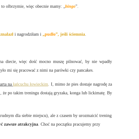
I to olbrzymie, więc obecnie mamy: „
bingo
”.
znalazł
i nagrodziłam i
„
pudło
”, jeśli ściemnia
.
 na diecie, więc dość mocno muszę pilnować, by nie wpadły
yło mi się pracować z nimi na parówki czy pancakes.
arta na
łańcuchu łowieckim
. I, mimo że pies dostaje nagrodę za
 że po takim treningu dostają gryzaka, konga lub lickimatę. By
udnym dla siebie miejscu), ale z czasem by urozmaicić trening
ć zawsze atrakcyjna
. Choć na początku pracujemy przy