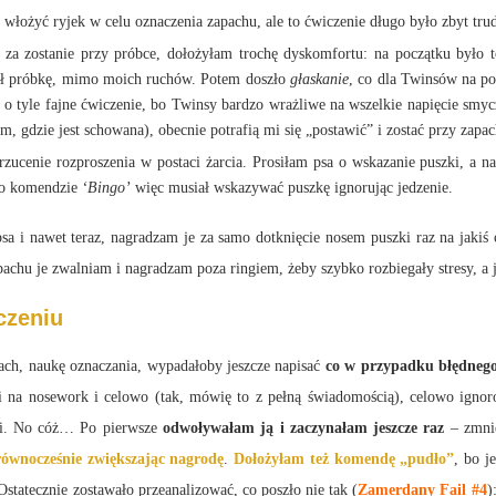
ł włożyć ryjek w celu oznaczenia zapachu, ale to ćwiczenie długo było zbyt t
 za zostanie przy próbce, dołożyłam trochę dyskomfortu: na początku było 
czał próbkę, mimo moich ruchów. Potem doszło
głaskanie
, co dla Twinsów na po
o o tyle fajne ćwiczenie, bo Twinsy bardzo wrażliwe na wszelkie napięcie smy
m, gdzie jest schowana), obecnie potrafią mi się „postawić” i zostać przy zapac
cenie rozproszenia w postaci żarcia. Prosiłam psa o wskazanie puszki, a nas
 po komendzie
‘Bingo’
więc musiał wskazywać puszkę ignorując jedzenie.
 i nawet teraz, nagradzam je za samo dotknięcie nosem puszki raz na jakiś cz
apachu je zwalniam i nagradzam poza ringiem, żeby szybko rozbiegały stresy, a 
czeniu
ch, naukę oznaczania, wypadałoby jeszcze napisać
co w przypadku błędnego
i na nosework i celowo (tak, mówię to z pełną świadomością), celowo igno
dzi. No cóż… Po pierwsze
odwoływałam ją i zaczynałam jeszcze raz
– zmnie
równocześnie zwiększając nagrodę
.
Dołożyłam też komendę „pudło”
, bo j
Ostatecznie zostawało przeanalizować, co poszło nie tak (
Zamerdany Fail #4
)