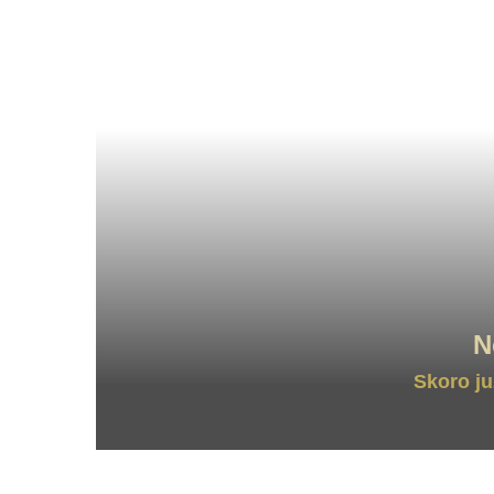
N
Skoro ju