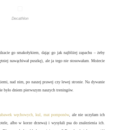
Decathlon
dzacie go smakołykiem, dając go jak najbliżej zapachu – żeby
tniej nawąchiwał puszkę), ale ja tego nie stosowałam. Możecie
ziemi, nad nim, po naszej prawej czy lewej stronie. Na dywanie
ie było dniem pierwszym naszych treningów.
zabawek węchowych, kul, mat pomponów
, ale nie uczyłam ich
ele, albo w korze drzewa) i wysyłali psa do znalezienia ich.