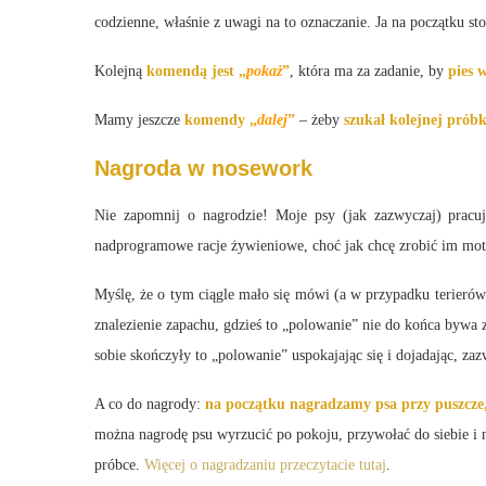
codzienne, właśnie z uwagi na to oznaczanie. Ja na początku s
Kolejną
komendą jest „
pokaż
”
, która ma za zadanie, by
pies 
Mamy jeszcze
komendy „
dalej
”
– żeby
szukał kolejnej prób
Nagroda w nosework
Nie zapomnij o nagrodzie! Moje psy (jak zazwyczaj) prac
nadprogramowe racje żywieniowe, choć jak chcę zrobić im moty
Myślę, że o tym ciągle mało się mówi (a w przypadku terierów 
znalezienie zapachu, gdzieś to „polowanie” nie do końca bywa 
sobie skończyły to „polowanie” uspokajając się i dojadając, zaz
A co do nagrody:
na początku nagradzamy psa przy puszcze,
można nagrodę psu wyrzucić po pokoju, przywołać do siebie i n
próbce.
Więcej o nagradzaniu przeczytacie tutaj
.