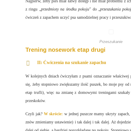
Najpierw, żeby pies miał łatwy dostęp i nie miał problemu z i
z ringu „
przedmioty na środku pokoju
” do „
przeszukania poko
ćwiczeń z zapachem uczyć psa samodzielnej pracy i przeszukiw
Przeszukanie
Trening nosework etap drugi
II: Ćwiczenia na szukanie zapachu
W kolejnych dniach ćwiczyłam z psami oznaczanie właściwej p
się, żeby stopniowo zwiększamy ilość puszek, bo moje psy od
etap trufli), więc na zmianę z domowymi treningami szukały 
przeskoków.
Czyli jak?
W skrócie:
w jednej puszcze mamy ukryty zapach, p
znów zmieniamy ustawienie) i tak dalej i tak dalej. Aż dojedzi
dalej od siebie, a bardziej porozkładane po pokoju. Stopniowo 