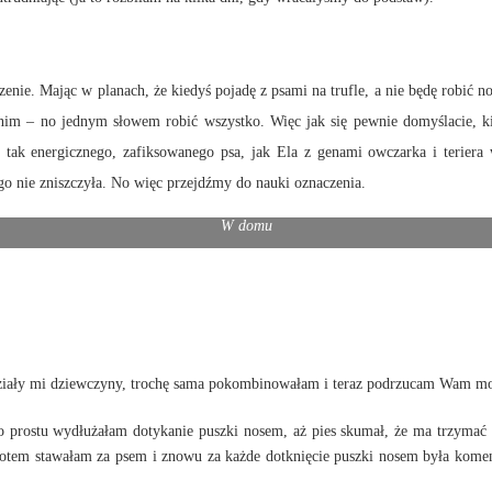
zenie. Mając w planach, że kiedyś pojadę z psami na trufle, a nie będę robić 
nim – no jednym słowem robić wszystko. Więc jak się pewnie domyślacie, k
 tak energicznego, zafiksowanego psa, jak Ela z genami owczarka i teriera 
go nie zniszczyła. No więc przejdźmy do nauki oznaczenia.
W domu
ziały mi dziewczyny, trochę sama pokombinowałam i teraz podrzucam Wam moj
o prostu wydłużałam dotykanie puszki nosem, aż pies skumał, że ma trzymać t
Potem stawałam za psem i znowu za każde dotknięcie puszki nosem była kome