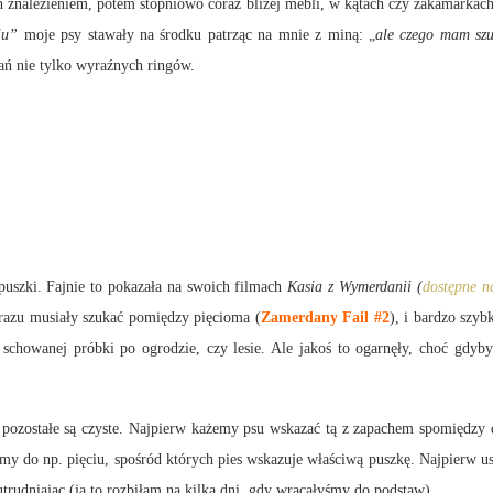
ch znalezieniem, potem stopniowo coraz bliżej mebli, w kątach czy zakamarkach
ju”
moje psy stawały na środku patrząc na mnie z miną: „
ale czego mam szu
ań nie tylko wyraźnych ringów.
uszki. Fajnie to pokazała na swoich filmach
Kasia z Wymerdanii (
dostępne n
 razu musiały szukać pomiędzy pięcioma (
Zamerdany Fail #2
), i bardzo szy
schowanej próbki po ogrodzie, czy lesie. Ale jakoś to ogarnęły, choć gdyby
ozostałe są czyste. Najpierw każemy psu wskazać tą z zapachem spomiędzy d
emy do np. pięciu, spośród których pies wskazuje właściwą puszkę. Najpierw us
utrudniając (ja to rozbiłam na kilka dni, gdy wracałyśmy do podstaw).