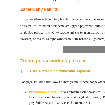
Zamerdany Fail #3
I tu popełniłam kolejny błąd, bo nie zwracałam uwagi na oznac
w ziemi, co im nawet wzmacniałam, gryźć pojemnik, rzucać 
znajdując próbkę. I choć wydawało mi się to niemożliwe, by
uważam, że ma mega fajne oznaczenie i już bardzo długo nicze
Trening nosework etap trzeci
III: Ćwiczenia na oznaczanie zapachu
Pooglądałam kilka filmików na Instagramie, trochę podpowied
Przedłużony target
– ja to zrobiłam kształtowaniem. P
która równocześnie jest zapowiedzią wydania nagrody. 
przy źródle zapachu, żeby chciał tam zostawać.