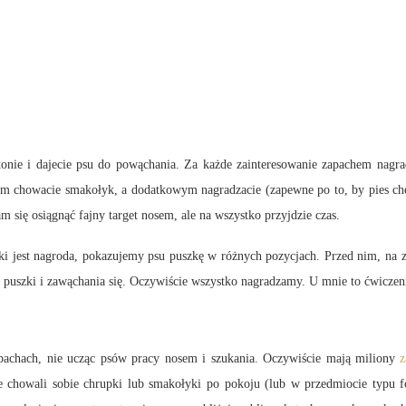
onie i dajecie psu do powąchania. Za każde zainteresowanie zapachem nagra
chem chowacie smakołyk, a dodatkowym nagradzacie (zapewne po to, by pies chę
się osiągnąć fajny target nosem, ale na wszystko przyjdzie czas.
zki jest nagroda, pokazujemy psu puszkę w różnych pozycjach. Przed nim, na 
uszki i zawąchania się. Oczywiście wszystko nagradzamy. U mnie to ćwiczen
apachach, nie ucząc psów pracy nosem i szukania. Oczywiście mają miliony
chowali sobie chrupki lub smakołyki po pokoju (lub w przedmiocie typu fot