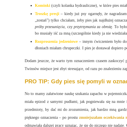
Kominki
(czyli kolanka hydrauliczne), w które pies mia
Troszkę presji
– kiedy już psy ogarnęły, że nagradzam
„zostań”) tylko chciałam, żeby pies jak najdłużej ozna
próby przesunięcia
, czy
przytrzymania za obrożę
. To był
bo musiały iść za mną (szczególnie kiedy ja nie wiedziała
Rozproszenia jedzeniowe
– innym ćwiczeniem było dorzu
dłoniach miałam chrupeczki. I pies je dostawał dopiero
Dodam jeszcze, że warto tym oznaczeniem czasem zaskoczyć psa
Twinsów miejsce jest zbyt stresujące, od razu po znalezieniu z
PRO TIP: Gdy pies się pomyli w ozna
No to mamy załatwione naukę szukania zapachu w pojemniczka
miała epizod z samymi pudłami, jak pogniewała się na mnie 
przedmioty, by dać mi do zrozumienia, jak bardzo mną gar
pięknego oznaczenia – po prostu
zmniejszałam oczekiwania 
odmawiała dalszej pracy uznając, że się do niczego nie nadaje. 