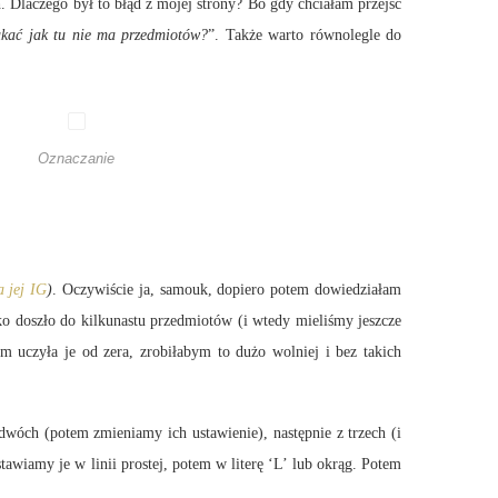
. Dlaczego był to błąd z mojej strony? Bo gdy chciałam przejść
kać jak tu nie ma przedmiotów?
”. Także warto równolegle do
Oznaczanie
a jej IG
)
. Oczywiście ja, samouk, dopiero potem dowiedziałam
bko doszło do kilkunastu przedmiotów (i wtedy mieliśmy jeszcze
m uczyła je od zera, zrobiłabym to dużo wolniej i bez takich
wóch (potem zmieniamy ich ustawienie), następnie z trzech (i
tawiamy je w linii prostej, potem w literę ‘L’ lub okrąg. Potem