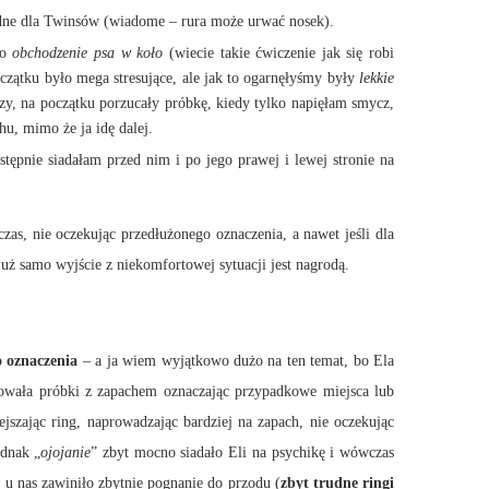
rudne dla Twinsów (wiadome – rura może urwać nosek).
to
obchodzenie psa w koło
(wiecie takie ćwiczenie jak się robi
czątku było mega stresujące, ale jak to ogarnęłyśmy były
lekkie
czy, na początku porzucały próbkę, kiedy tylko napięłam smycz,
hu, mimo że ja idę dalej.
tępnie siadałam przed nim i po jego prawej i lewej stronie na
as, nie oczekując przedłużonego oznaczenia, a nawet jeśli dla
już samo wyjście z niekomfortowej sytuacji jest nagrodą.
 oznaczenia
– a ja wiem wyjątkowo dużo na ten temat, bo Ela
rowała próbki z zapachem oznaczając przypadkowe miejsca lub
jszając ring, naprowadzając bardziej na zapach, nie oczekując
ednak „
ojojanie
” zbyt mocno siadało Eli na psychikę i wówczas
: u nas zawiniło zbytnie pognanie do przodu (
zbyt trudne ringi