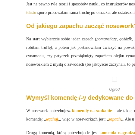
Jest na pewno tyle teorii i sposobów nauki, co instruktorów n
tekstu
sporo pracowałam sama trochę po omacku, ale ostateczni
Od jakiego zapachu zacząć nosework
Na start wybierzcie sobie jeden zapach (
pomarańczę, goździk,
robiłam truflę), a potem jak postanowiłam ćwiczyć na poważ
cynamonu, czy patyczek przesiąknięty zapachem olejku cyna
noseworkiem z myślą o zawodach (bo jakbyście zaczynali, to pe
Ogród
Wymyśl komendę /-y dedykowane do 
W nosework potrzebujesz
komendy na szukanie
– ale takiej
komendę: „
wąchaj
„, więc w noseworkach jest: „
zapach
„. Ale u
Drugą komendą, którą potrzebujecie jest
komenda nagradza