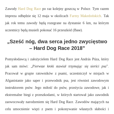
Zawody
Hard Dog Race
po raz kolejny goszczą w Polsce. Tym razem
impreza odbędzie się 12 maja w okolicach
Farmy Makedońskich
. Tak
jak rok temu zawody będą rozegrane na dystansie 6 km, na którym
uczestnicy będą musieli pokonać 16 przeszkód (Base).
„Sześć nóg, dwa serca jedno zwycięstwo
– Hard Dog Race 2018”
Pomysłodawcą i założycielem Hard Dog Race jest András Púza, który
jak sam mówi: „
Pierwsze kroki stawiał trzymając się sierści psa
”.
Pracował w grupie ratowników z psami, uczestniczył w misjach w
Afganistanie jako saper i przewodnik psa, jest również zawodowym
instruktorem psów. Jego miłość do psów, przeżycia zawodowe, jak i
ekstremalne biegi z przeszkodami, w których startował jako zawodnik
zaowocowały narodzeniem się Hard Dog Race. Zawodów mających na
celu umocnienie więzi z psem i pokonywanie własnych słabości i