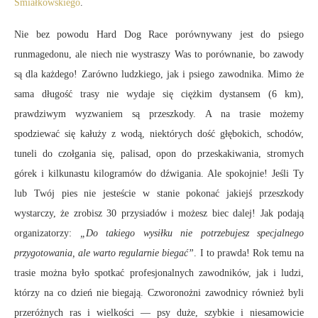
Śmiałkowskiego
.
Nie bez powodu Hard Dog Race porównywany jest do psiego
runmagedonu, ale niech nie wystraszy Was to porównanie, bo zawody
są dla każdego! Zarówno ludzkiego, jak i psiego zawodnika. Mimo że
sama długość trasy nie wydaje się ciężkim dystansem (6 km),
prawdziwym wyzwaniem są przeszkody. A na trasie możemy
spodziewać się kałuży z wodą, niektórych dość głębokich, schodów,
tuneli do czołgania się, palisad, opon do przeskakiwania, stromych
górek i kilkunastu kilogramów do dźwigania. Ale spokojnie! Jeśli Ty
lub Twój pies nie jesteście w stanie pokonać jakiejś przeszkody
wystarczy, że zrobisz 30 przysiadów i możesz biec dalej! Jak podają
organizatorzy:
„Do takiego wysiłku nie potrzebujesz specjalnego
przygotowania, ale warto regularnie biegać”
. I to prawda! Rok temu na
trasie można było spotkać profesjonalnych zawodników, jak i ludzi,
którzy na co dzień nie biegają. Czworonożni zawodnicy również byli
przeróżnych ras i wielkości — psy duże, szybkie i niesamowicie