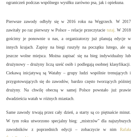
ograniczeń podczas wspólnego wysiłku zarówno psa, jak i opiekuna.
Pierwsze zawody odbyły się w 2016 roku na Węgrzech. W 2017
zawitały po raz pierwszy w Polsce – relacje przeczytacie
tutaj
. W 2018
gościmy je ponownie u nas, a organizatorzy już planują edycje w
innych krajach. Zapisy na biegi ruszyły na początku lutego, ale są
jeszcze wolne miejsca. Można zapisać się na bieg indywidualny lub
drużynowy – drużyny liczą sześć osób i podlegają osobnej klasyfikacji.
Ciekawą inicjatywą są Watahy – grupy ludzi wspólnie trenujących i
przygotowujących się do zawodów, bardzo często tworzących później
drużyny. Na chwilę obecną w samej Polsce powstało już prawie
dwadzieścia watah w różnych miastach.
Same zawody trwają przez cały dzień, a starty są co piętnaście minut.
W tym roku utworzono specjalny bieg: „mistrzów” dla najszybszych
zawodników z poprzednich edycji – zobaczycie w nim
Rafała