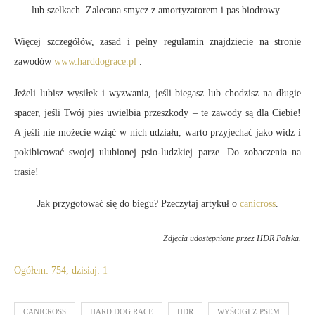
lub szelkach. Zalecana smycz z amortyzatorem i pas biodrowy.
Więcej szczegółów, zasad i pełny regulamin znajdziecie na stronie
zawodów
www.harddograce.pl
.
Jeżeli lubisz wysiłek i wyzwania, jeśli biegasz lub chodzisz na długie
spacer, jeśli Twój pies uwielbia przeszkody – te zawody są dla Ciebie!
A jeśli nie możecie wziąć w nich udziału, warto przyjechać jako widz i
pokibicować swojej ulubionej psio-ludzkiej parze. Do zobaczenia na
trasie!
Jak przygotować się do biegu? Pzeczytaj artykuł o
canicross
.
Zdjęcia udostępnione przez HDR Polska.
Ogółem: 754, dzisiaj: 1
CANICROSS
HARD DOG RACE
HDR
WYŚCIGI Z PSEM