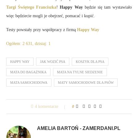
Targi Świętego Franciszka
!
Happy Way
będzie się tam wystawiało
więc będziecie mogli je obejrzeć, pomacać i kupić.
Testy powstały przy współpracy z firmą
Happy Way
Ogółem: 2 631, dzisiaj: 1
HAPPY WAY
JAK WOZIĆ PSA
KOSZYK DLA PSA
MATA DO BAGAŻNIKA
MATA NA TYLNE SIEDZENIE
MATA SAMOCHODOWA
MATY SAMOCHODOWE DLA PSÓW
4 komentarze
0
AMELIA BARTOŃ - ZAMERDANI.PL