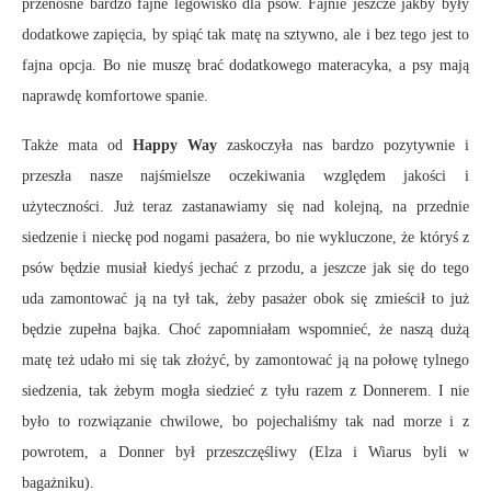
przenośne bardzo fajne legowisko dla psów. Fajnie jeszcze jakby były
dodatkowe zapięcia, by spiąć tak matę na sztywno, ale i bez tego jest to
fajna opcja. Bo nie muszę brać dodatkowego materacyka, a psy mają
naprawdę komfortowe spanie.
Także mata od
Happy Way
zaskoczyła nas bardzo pozytywnie i
przeszła nasze najśmielsze oczekiwania względem jakości i
użyteczności. Już teraz zastanawiamy się nad kolejną, na przednie
siedzenie i nieckę pod nogami pasażera, bo nie wykluczone, że któryś z
psów będzie musiał kiedyś jechać z przodu, a jeszcze jak się do tego
uda zamontować ją na tył tak, żeby pasażer obok się zmieścił to już
będzie zupełna bajka. Choć zapomniałam wspomnieć, że naszą dużą
matę też udało mi się tak złożyć, by zamontować ją na połowę tylnego
siedzenia, tak żebym mogła siedzieć z tyłu razem z Donnerem. I nie
było to rozwiązanie chwilowe, bo pojechaliśmy tak nad morze i z
powrotem, a Donner był przeszczęśliwy (Elza i Wiarus byli w
bagażniku).