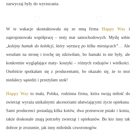
zazwyczaj były do wyrzucania.
W te wakacje skontaktowała się ze mną firma
Happy Way
i
zaproponowała współpracę – testy mat samochodowych. Myślę sobie
„
kolejny hamak do kolekcji, który wyrzucę po kilku miesiącach”
… Ale
weszłam na stronę i trochę się zdziwiłam, bo hamaki to nie były, ale
konkretnie wyglądające maty- koszyki – różnych rodzajów i wielkości.
Osobiście spotkałam się z producentami, bo okazało się, że to moi
niedalecy sąsiedzi i przeżyłam szok!
Happy Way
to mała, Polska, rodzinna firma, która swoją miłość do
zwierząt wyraża unikalnymi akcesoriami ułatwiającymi życie opiekuna.
Sami producenci posiadają kilka kotów, dwa przeurocze psiaki i konia,
także doskonale znają potrzeby zwierząt i opiekunów. Bo kto inny tak
dobrze je zrozumie, jak inny miłośnik czworonogów.