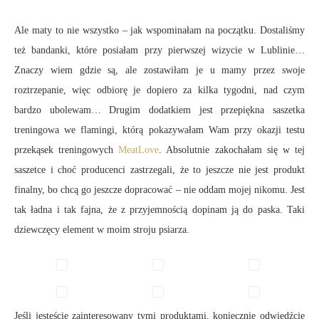
Ale maty to nie wszystko – jak wspominałam na początku. Dostaliśmy
też bandanki, które posiałam przy pierwszej wizycie w Lublinie…
Znaczy wiem gdzie są, ale zostawiłam je u mamy przez swoje
roztrzepanie, więc odbiorę je dopiero za kilka tygodni, nad czym
bardzo ubolewam… Drugim dodatkiem jest przepiękna saszetka
treningowa we flamingi, którą pokazywałam Wam przy okazji testu
przekąsek treningowych
MeatLove
. Absolutnie zakochałam się w tej
saszetce i choć producenci zastrzegali, że to jeszcze nie jest produkt
finalny, bo chcą go jeszcze dopracować – nie oddam mojej nikomu. Jest
tak ładna i tak fajna, że z przyjemnością dopinam ją do paska. Taki
dziewczęcy element w moim stroju psiarza.
Jeśli jesteście zainteresowany tymi produktami, koniecznie odwiedźcie