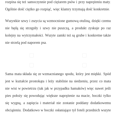
rozpina się też samoczynnie pod ciężarem psów i przy naprężeniu maty.
Ogólnie dość ciężko go rozpiąć, więc klamry trzymają dość konkretnie.
Wszystkie szwy i zszycia są wzmocnione gumową otuliną, dzięki czemu
nie będą się strzępiły i szwy nie puszczą, a produkt zyskuje po raz
kolejny na wytrzymałości. Wszyte zamki też są grube i konkretne także
nie strzelą pod naporem psa.
Sama mata składa się ze wzmacnianego spodu, który jest miękki. Spód
jest w kształcie prostokąta i leży stabilnie na siedzeniu, przez co mata
nie wisi w powietrzu (tak jak w przypadku hamaków) więc nawet jeśli
pies położy się powodując większe naprężenie na macie, boczki tylko
się wygną, a zapięcia i materiał nie zostanie poddany dodatkowemu
obciążeniu. Dodatkowo w boczki osłaniające tył foteli przednich wszyte