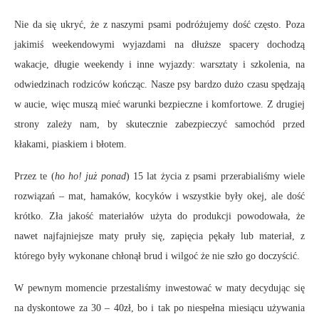
Nie da się ukryć, że z naszymi psami podróżujemy dość często. Poza
jakimiś weekendowymi wyjazdami na dłuższe spacery dochodzą
wakacje, długie weekendy i inne wyjazdy: warsztaty i szkolenia, na
odwiedzinach rodziców kończąc. Nasze psy bardzo dużo czasu spędzają
w aucie, więc muszą mieć warunki bezpieczne i komfortowe. Z drugiej
strony zależy nam, by skutecznie zabezpieczyć samochód przed
kłakami, piaskiem i błotem.
Przez te (
ho ho! już ponad
) 15 lat życia z psami przerabialiśmy wiele
rozwiązań – mat, hamaków, kocyków i wszystkie były okej, ale dość
krótko. Zła jakość materiałów użyta do produkcji powodowała, że
nawet najfajniejsze maty pruły się, zapięcia pękały lub materiał, z
którego były wykonane chłonął brud i wilgoć że nie szło go doczyścić.
W pewnym momencie przestaliśmy inwestować w maty decydując się
na dyskontowe za 30 – 40zł, bo i tak po niespełna miesiącu używania