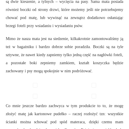
są dwie kieszenie, a tylnych – wycięcia na pasy. Sama mata posiada
również boczki od strony drzwi, które możemy jeśli nie potrzebujemy
chować pod matę, lub wywinąć na zewnątrz dodatkowo osłaniając
brzegi foteli przy wsiadaniu i wysiadaniu psów.
Mimo że nasza mata jest na siedzenie, kilkakrotnie zamontowaliśmy ją
też w bagażniku i bardzo dobrze sobie poradziła. Boczki są na tyle
sztywne, że nawet kiedy zapniemy tylko jedną część na nagłówki foteli,
a pozostałe boki zepniemy zamkiem, kształt koszyczka będzie
zachowany i psy mogą spokojnie w nim podróżować.
Co mnie jeszcze bardzo zachwyca w tym produkcie to to, że mogę
złożyć matę jak kartonowe pudełko – raczej rozłożyć tzn: wszystkie
ścianki można schować pod spód materaca, dzięki czemu mam