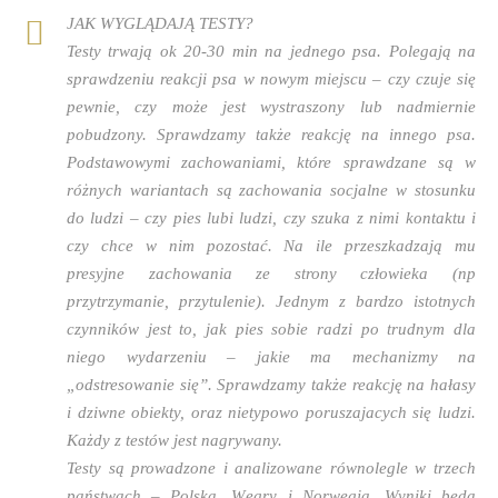
JAK WYGLĄDAJĄ TESTY?
Testy trwają ok 20-30 min na jednego psa. Polegają na
sprawdzeniu reakcji psa w nowym miejscu – czy czuje się
pewnie, czy może jest wystraszony lub nadmiernie
pobudzony. Sprawdzamy także reakcję na innego psa.
Podstawowymi zachowaniami, które sprawdzane są w
różnych wariantach są zachowania socjalne w stosunku
do ludzi – czy pies lubi ludzi, czy szuka z nimi kontaktu i
czy chce w nim pozostać. Na ile przeszkadzają mu
presyjne zachowania ze strony człowieka (np
przytrzymanie, przytulenie). Jednym z bardzo istotnych
czynników jest to, jak pies sobie radzi po trudnym dla
niego wydarzeniu – jakie ma mechanizmy na
„odstresowanie się”. Sprawdzamy także reakcję na hałasy
i dziwne obiekty, oraz nietypowo poruszajacych się ludzi.
Każdy z testów jest nagrywany.
Testy są prowadzone i analizowane równolegle w trzech
państwach – Polska, Węgry i Norwegia. Wyniki będą