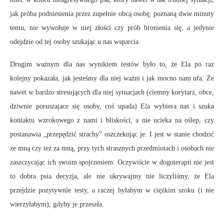
jak próba podniesienia przez zupełnie obcą osobę, poznaną dwie minuty
temu, nie wywołuje w niej złości czy prób bronienia się, a jedynie
odejdzie od tej osoby szukając u nas wsparcia.
Drugim ważnym dla nas wynikiem testów było to, że Ela po raz
kolejny pokazała, jak jesteśmy dla niej ważni i jak mocno nam ufa. Że
nawet w bardzo stresujących dla niej sytuacjach (ciemny korytarz, obce,
dziwnie poruszajace się osoby, coś upada) Ela wybiera nas i szuka
kontaktu wzrokowego z nami i bliskości, a nie ucieka na oślep, czy
postanawia „przepędzić strachy” oszczekując je. I jest w stanie chodzić
ze mną czy też za mną, przy tych strasznych przedmiotach i osobach nie
zaszczycając ich swoim spojrzeniem. Oczywiście w dogoterapii nie jest
to dobra psia decyzja, ale nie ukrywajmy nie liczyliśmy, że Ela
przejdzie pozytywnie testy, a raczej byłabym w ciężkim szoku (i nie
wierzyłabym), gdyby je przeszła.