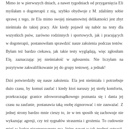
Mimo że w pierwszych dniach, a nawet tygodniach od przygarnięcia Eli
myślałam o dogoterapii z nią, szybko obydwoje z M. zdaliśmy sobie
sprawę z tego, że Ela mimo swojej niesamowitej delikatności jest zbyt
nieśmiała do takiej pracy. Ale kiedy pojawił się nabór na testy dla
wszystkich psów, zarówno rodzinnych i sportowych, jak i pracujących
w dogoterapii, postanowiłam sprawdzić nasze założenia podczas testów.
Byłam też bardzo ciekawa, jak takie testy wyglądają, więc zgłosiłam
Elę, zaznaczając jej nieśmiałość w zgłoszeniu. Nie liczyłam na
pozytywne zakwalifikowanie jej do grupy testowej, a jednak!
Dziś potwierdziły się nasze założenia. Ela jest nieśmiała i potrzebuje
dużo czasu, by komuś zaufać i kiedy ktoś naruszy jej strefę komfortu,
przekraczając granice zdroworozsądkowego poznania się i dania jej
czasu na zaufanie, postanawia taką osobę zignorować i nie zauważać. Z
jednej strony bardzo mnie cieszy to, że w ten sposób się zachowuje nie
wykazując agresji, czy też sygnałów straszenia i grożenia. To cudownie
mieć w końcu nieagresywnego psa, który nawet w tak trudnej sytuacji,