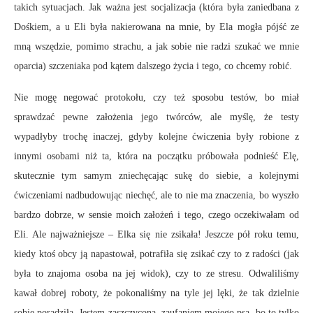
takich sytuacjach. Jak ważna jest socjalizacja (która była zaniedbana z
Dośkiem, a u Eli była nakierowana na mnie, by Ela mogła pójść ze
mną wszędzie, pomimo strachu, a jak sobie nie radzi szukać we mnie
oparcia) szczeniaka pod kątem dalszego życia i tego, co chcemy robić.
Nie mogę negować protokołu, czy też sposobu testów, bo miał
sprawdzać pewne założenia jego twórców, ale myślę, że testy
wypadłyby trochę inaczej, gdyby kolejne ćwiczenia były robione z
innymi osobami niż ta, która na początku próbowała podnieść Elę,
skutecznie tym samym zniechęcając sukę do siebie, a kolejnymi
ćwiczeniami nadbudowując niechęć, ale to nie ma znaczenia, bo wyszło
bardzo dobrze, w sensie moich założeń i tego, czego oczekiwałam od
Eli. Ale najważniejsze – Elka się nie zsikała! Jeszcze pół roku temu,
kiedy ktoś obcy ją napastował, potrafiła się zsikać czy to z radości (jak
była to znajoma osoba na jej widok), czy to ze stresu. Odwaliliśmy
kawał dobrej roboty, że pokonaliśmy na tyle jej lęki, że tak dzielnie
sobie poradziła. Jestem zaszczycona, zaufaniem mojego psa, bo to tylko