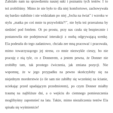
Zależało nam na sprawdzeniu naszej suki i poznaniu tych testów. I to
też zrobiliśmy. Mimo że nie było to dla niej komfortowe, zachowywała
się bardzo stabilnie i nie widziałam po niej „focha na świat” i wzroku w
stylu „matka po coś mnie tu przywlokła?!”, nie była też przerażona by
siedzieć pod fotelem. Ot po prostu, przy nas czuła się bezpiecznie i
postanowiła nie podejmować interakcji z osobą odgrywającą scenkę.
Ela podeszła do tego zadaniowo, chciała zee mną pracować i pracowała,
mimo towarzyszącego jej stresu, co mnie niezwykle cieszy, bo nie
pracuję z nią tyle, co z Donnerem, a jestem pewna, że Donner nie
zrobiłby tam, tak prostego ćwiczenia, jak zmiana pozycji. Nie
wspomnę, że w jego przypadku na pewno skończyłoby się na
niejednym morderstwie (o ile sam nie zabiłby się wcześniej na ścianie,
uciekając przed upadającym przedmiotem), po czym Donner miałby
traumę na najbliższe dni, a o wejściu do ciemnego pomieszczenia
moglibyśmy zapomnieć na lata. Także, mimo niezaliczenia testów Ela
spisała się wyśmienicie!