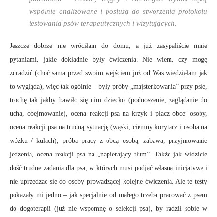
wspólnie analizowane i posłużą do stworzenia protokołu
testowania psów terapeutycznych i wizytujących.
Jeszcze dobrze nie wróciłam do domu, a już zasypaliście mnie
pytaniami, jakie dokładnie były ćwiczenia. Nie wiem, czy mogę
zdradzić (choć sama przed swoim wejściem już od Was wiedziałam jak
to wygląda), więc tak ogólnie – były próby „majsterkowania” przy psie,
trochę tak jakby bawiło się nim dziecko (podnoszenie, zaglądanie do
ucha, obejmowanie), ocena reakcji psa na krzyk i płacz obcej osoby,
ocena reakcji psa na trudną sytuację (wąski, ciemny korytarz i osoba na
wózku / kulach), próba pracy z obcą osobą, zabawa, przyjmowanie
jedzenia, ocena reakcji psa na „napierający tłum”. Także jak widzicie
dość trudne zadania dla psa, w których musi podjąć własną inicjatywę i
nie uprzedzać się do osoby prowadzącej kolejne ćwiczenia. Ale te testy
pokazały mi jedno – jak specjalnie od małego trzeba pracować z psem
do dogoterapii (już nie wspomnę o selekcji psa), by radził sobie w