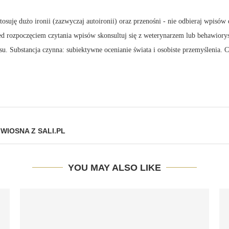
suję dużo ironii (zazwyczaj autoironii) oraz przenośni - nie odbieraj wpisów 
zed rozpoczęciem czytania wpisów skonsultuj się z weterynarzem lub behawiory
su. Substancja czynna: subiektywne ocenianie świata i osobiste przemyślenia.
 WIOSNA Z SALI.PL
YOU MAY ALSO LIKE