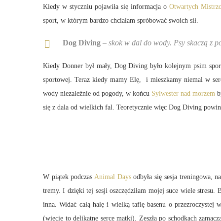
Kiedy w styczniu pojawiła się informacja o
Otwartych Mistrz
sport, w którym bardzo chciałam spróbować swoich sił.
Dog Diving
– skok w dal do wody. Psy skaczą z 
Kiedy Donner był mały, Dog Diving było kolejnym psim sporte
sportowej. Teraz kiedy mamy Elę, i mieszkamy niemal w sercu
wody niezależnie od pogody, w końcu
Sylwester nad morzem
b
się z dala od wielkich fal. Teoretycznie więc Dog Diving pow
W piątek podczas
Animal Days
odbyła się sesja treningowa, na
tremy. I dzięki tej sesji oszczędziłam mojej suce wiele stresu.
inna. Widać całą halę i wielką taflę basenu o przezroczyste
(wiecie to delikatne serce matki). Zeszła po schodkach zamacza