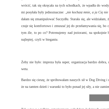
wrócić, tak się okręcała na tych schodkach, że wpadła do wody
mi posyłała były jednoznaczne: „
nie kochasz mnie, a ja Cię nie
dałam się zmanipulować Suczydłu. Starała się, ale widziałam, ż
czuje się komfortowo i zmuszać jej do przełamywania się, bo ch
tym źle, to po co? Potrenujemy nad jeziorami, na spokojnie
najlepiej, czyli w bieganiu.
Żeby nie było: impreza była super, organizacja bardzo dobra, 
weta.
Bardzo się cieszę, że spróbowałam naszych sił w Dog Diving i 
że na tamten dzień i warunki to było ponad jej siły, a nie zami