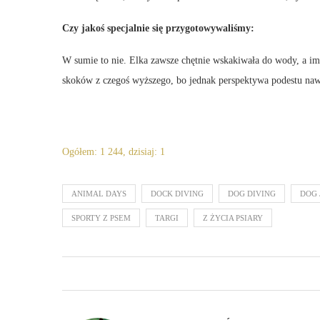
Czy jakoś specjalnie się przygotowywaliśmy:
W sumie to nie. Elka zawsze chętnie wskakiwała do wody, a im 
skoków z czegoś wyższego, bo jednak perspektywa podestu nawe
Ogółem: 1 244, dzisiaj: 1
ANIMAL DAYS
DOCK DIVING
DOG DIVING
DOG 
SPORTY Z PSEM
TARGI
Z ŻYCIA PSIARY