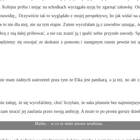
. Kolejna próba i stojąc na schodkach wyciągała szyję by zgarnąć zabawkę. Ost
 nawidzę
„. Oczywiście tak to wyglądało z mojej perspektywy, bo jak widać na zd
e to nie dla niej, nie na tym etapie. Zatem wycofałam ją z zawodów uznając, ż
cę z nią dalej próbować, a nie raz zrazić ją i spalić sobie przyszłe zawody. S
 będziemy się oswajać ze skokami z pomostu i następnym razem pewnie też sp
nie mam żadnych zastrzeżeń poza tym że Elka jest panikarą, a ja też, no ale
nie żałuję, że się wycofaliśmy, choć liczyłam, że suka plumnie bez najmniejs
erzam stracić jej zaufania przez swoją ambicję. A może to po prostu gorszy dzi
Matko… w co ty mnie znowu wrabiasz…