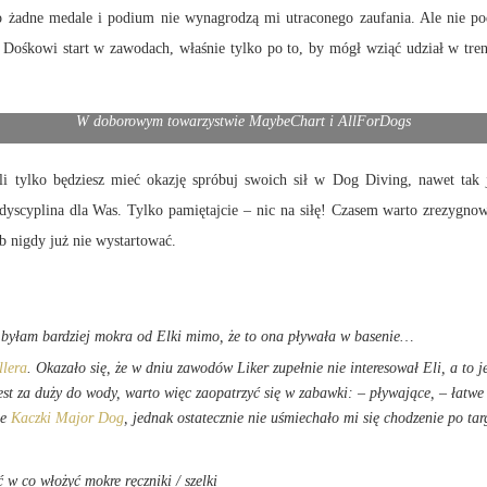
 bo żadne medale i podium nie wynagrodzą mi utraconego zaufania. Ale nie p
Dośkowi start w zawodach, właśnie tylko po to, by mógł wziąć udział w t
W doborowym towarzystwie MaybeChart i AllForDogs
śli tylko będziesz mieć okazję spróbuj swoich sił w Dog Diving, nawet tak 
to dyscyplina dla Was. Tylko pamiętajcie – nic na siłę! Czasem warto zrezyg
b nigdy już nie wystartować.
a byłam bardziej mokra od Elki mimo, że to ona pływała w basenie…
llera
. Okazało się, że w dniu zawodów Liker zupełnie nie interesował Eli, a to j
st za duży do wody, warto więc zaopatrzyć się w zabawki: – pływające, – łatwe 
ie
Kaczki Major Dog
, jednak ostatecznie nie uśmiechało mi się chodzenie po t
 w co włożyć mokre ręczniki / szelki