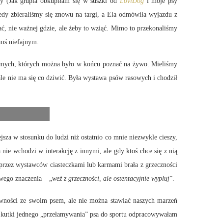
y (Jak głupia obkupiłam się w suszki od
LoviDog
i moje psy
iedy zbieraliśmy się znowu na targi, a Ela odmówiła wyjazdu z
hać, nie ważnej gdzie, ale żeby to wziąć. Mimo to przekonaliśmy
ymś niefajnym.
najomych, których można było w końcu poznać na żywo. Mieliśmy
 ale nie ma się co dziwić. Była wystawa psów rasowych i chodził
sza w stosunku do ludzi niż ostatnio co mnie niezwykle cieszy,
a nie wchodzi w interakcję z innymi, ale gdy ktoś chce się z nią
a przez wystawców ciasteczkami lub karmami brała z grzeczności
wego znaczenia – „
weź z grzeczności, ale ostentacyjnie wypluj
”.
ywności ze swoim psem, ale nie można stawiać naszych marzeń
u. Skutki jednego „przełamywania” psa do sportu odpracowywałam