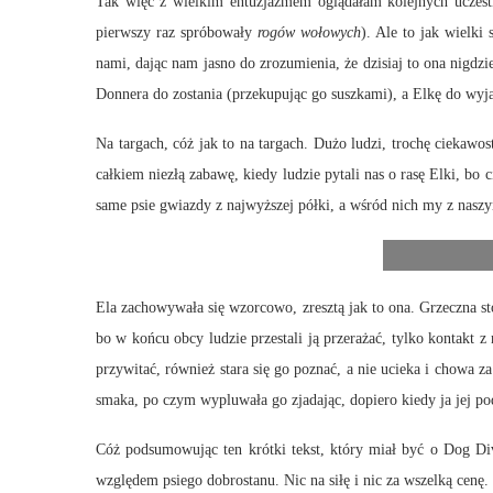
Tak więc z wielkim entuzjazmem oglądałam kolejnych uczestn
pierwszy raz spróbowały
rogów wołowych
). Ale to jak wielki
nami, dając nam jasno do zrozumienia, że dzisiaj to ona nigdzi
Donnera do zostania (przekupując go suszkami), a Elkę do wyja
Na targach, cóż jak to na targach. Dużo ludzi, trochę ciekaw
całkiem niezłą zabawę, kiedy ludzie pytali nas o rasę Elki, bo
same psie gwiazdy z najwyższej półki, a wśród nich my z nasz
Ela zachowywała się wzorcowo, zresztą jak to ona. Grzeczna st
bo w końcu obcy ludzie przestali ją przerażać, tylko kontakt z 
przywitać, również stara się go poznać, a nie ucieka i chowa 
smaka, po czym wypluwała go zjadając, dopiero kiedy ja jej po
Cóż podsumowując ten krótki tekst, który miał być o Dog Di
względem psiego dobrostanu. Nic na siłę i nic za wszelką cenę