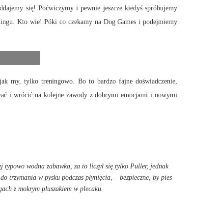
oddajemy się! Poćwiczymy i pewnie jeszcze kiedyś spróbujemy
reningu. Kto wie! Póki co czekamy na Dog Games i podejmiemy
jak my, tylko treningowo. Bo to bardzo fajne doświadczenie,
nować i wrócić na kolejne zawody z dobrymi emocjami i nowymi
ej typowo wodna zabawka, za to liczył się tylko Puller, jednak
do trzymania w pysku podczas płynięcia, – bezpieczne, by pies
argach z mokrym pluszakiem w plecaku.