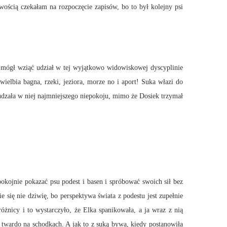
iwością czekałam na rozpoczęcie zapisów, bo to był kolejny psi
s mógł wziąć udział w tej wyjątkowo widowiskowej dyscyplinie
elbia bagna, rzeki, jeziora, morze no i aport! Suka włazi do
udzała w niej najmniejszego niepokoju, mimo że Dosiek trzymał
pokojnie pokazać psu podest i basen i spróbować swoich sił bez
ie się nie dziwię, bo perspektywa świata z podestu jest zupełnie
żnicy i to wystarczyło, że Elka spanikowała, a ja wraz z nią
ły twardo na schodkach. A jak to z suką bywa, kiedy postanowiła