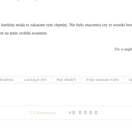
bardziej miała to zakazane tym chętniej. Nie było znaczenia czy to wysoki b
t na mnie zrobiła wrażenie.
Fot. w nagł
JUMPING
LATAJĄCE PSY
PSIE SPORTY
PTAK WARSAW EXPO
S
2 komentarze
0