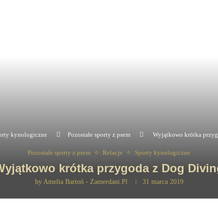
orty kynologiczne
Pozostałe sporty z psem
Wyjątkowo krótka przyg
Pozostałe sporty z psem
Relacje
Sporty kynologiczne
Wyjątkowo krótka przygoda z Dog Divin
by
Amelia Bartoń - Zamerdani.pl
31 marca 2019