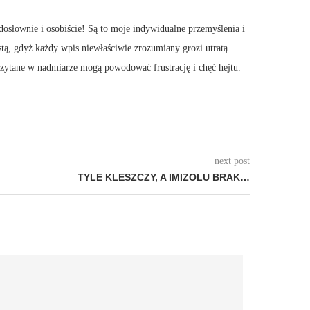
dosłownie i osobiście! Są to moje indywidualne przemyślenia i
stą, gdyż każdy wpis niewłaściwie zrozumiany grozi utratą
 Czytane w nadmiarze mogą powodować frustrację i chęć hejtu.
next post
TYLE KLESZCZY, A IMIZOLU BRAK…