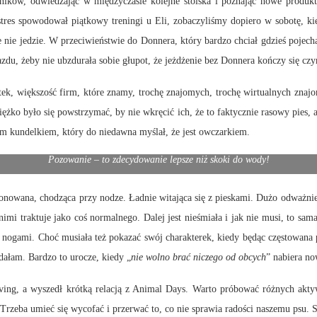
ików, odwiedzając w międzyczasie kolejne stoiska i poznając nowe produkt
 stres spowodował piątkowy treningi u Eli, zobaczyliśmy dopiero w sobotę, k
e nie jedzie. W przeciwieństwie do Donnera, który bardzo chciał gdzieś pojec
zdu, żeby nie ubzdurała sobie głupot, że jeżdżenie bez Donnera kończy się cz
ostek, większość firm, które znamy, trochę znajomych, trochę wirtualnych z
 ciężko było się powstrzymać, by nie wkręcić ich, że to faktycznie rasowy pies,
ym kundelkiem, który do niedawna myślał, że jest owczarkiem.
Pozowanie – to zdecydowanie lepsze niż skoki do wody!
onowana, chodząca przy nodze. Ładnie witająca się z pieskami. Dużo odważniej
nimi traktuje jako coś normalnego. Dalej jest nieśmiała i jak nie musi, to sam
za nogami. Choć musiała też pokazać swój charakterek, kiedy będąc częstowan
dałam. Bardzo to urocze, kiedy „
nie wolno brać niczego od obcych
” nabiera no
ving, a wyszedł krótką relacją z Animal Days. Warto próbować różnych akt
. Trzeba umieć się wycofać i przerwać to, co nie sprawia radości naszemu ps