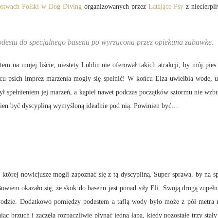
ostwach Polski w Dog Diving
organizowanych przez
Latające Psy
z niecierpl
podestu do specjalnego basenu po wyrzuconą przez opiekuna zabawkę.
m na mojej liście, niestety Lublin nie oferował takich atrakcji, by mój pie
 psich imprez marzenia mogły się spełnić! W końcu Elza uwielbia wodę, uwi
ył spełnieniem jej marzeń, a kąpiel nawet podczas początków sztormu nie wzb
inien być dyscypliną wymyśloną idealnie pod nią. Powinien być…
 której nowicjusze mogli zapoznać się z tą dyscypliną. Super sprawa, by na s
 Bowiem okazało się, że skok do basenu jest ponad siły Eli. Swoją drogą zupełn
j wodzie. Dodatkowo pomiędzy podestem a taflą wody było może z pół metra ró
jąc brzuch i zaczęła rozpaczliwie płynąć jedną łapą, kiedy pozostałe trzy sta