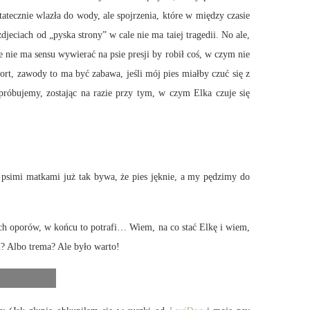
atecznie wlazła do wody, ale spojrzenia, które w między czasie
jeciach od „pyska strony” w cale nie ma taiej tragedii. No ale,
e nie ma sensu wywierać na psie presji by robił coś, w czym nie
port, zawody to ma być zabawa, jeśli mój pies miałby czuć się z
róbujemy, zostając na razie przy tym, w czym Elka czuje się
 z psimi matkami już tak bywa, że pies jęknie, a my pędzimy do
zych oporów, w końcu to potrafi… Wiem, na co stać Elkę i wiem,
eń? Albo trema? Ale było warto!