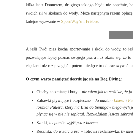
kilka lat z Donnerem, drugiego takiego błędu nie popełnię,
swoich sił w skokach do wody. Może następnym razem opłacę 
kolejne wyzwanie w
SpeedWay’u
i
Frisbee
.
A jeśli Twój pies kocha aportowanie i skoki do wody, to je
pozwalające lepiej poznać swojego psa, a nuż okaże się, że 
chęciami niż raz przegiąć i potem miesięce to odpracowywać lu
O czym warto pamiętać decydując się na Dog Diving:
Ciuchy na zmianę i buty
– nie wiem jak to możliwe, że j
Zabawki pływające i bezpieczne –
Ja miałam
Likera
i
Pu
rozmiar Pullera, który ma Elza do treningów biegowych je
płynąc się w nie nie zaplątał. Rozważałam jeszcze zabran
Szelki,
by pomóc wyjść psu z basenu
Ręczniki,
do wytarcia psa
+ foliowa reklamówka,
by mieć